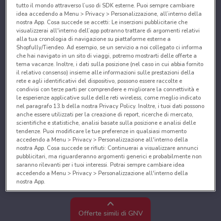
tutto il mondo attraverso l’uso di SDK esterne. Puoi sempre cambiare
idea accedendo a Menu > Privacy > Personalizzazione, all’interno della
nostra App. Cosa succede se accetti: Le inserzioni pubblicitarie che
visualizzerai all'interno dell’app potranno trattare di argomenti relativi
alla tua cronologia di navigazione su piattaforme esterne a
Shopfully/Tiendeo. Ad esempio, se un servizio a noi collegato ci informa
che hai navigato in un sito di viaggi, potremo mostrarti delle offerte a
tema vacanze. Inoltre, i dati sulla posizione (nel caso in cui abbia fornito
il relativo consenso) insieme alle informazioni sulle prestazioni della
rete e agli identificativi del dispositivo, possono essere raccolte e
condivisi con terze parti per comprendere e migliorare la connettività e
le esperienze applicative sulle delle reti wireless, come meglio indicato
nel paragrafo 13.b della nostra Privacy Policy. Inoltre, i tuoi dati possono
anche essere utilizzati per la creazione di report, ricerche di mercato,
scientifiche e statistiche, analisi basate sulla posizione e analisi delle
tendenze. Puoi modificare le tue preferenze in qualsiasi momento
accedendo a Menu > Privacy > Personalizzazione all'interno della
nostra App. Cosa succede se rifiuti: Continuerai a visualizzare annunci
pubblicitari, ma riguarderanno argomenti generici e probabilmente non
saranno rilevanti per i tuoi interessi. Potrai sempre cambiare idea
accedendo a Menu > Privacy > Personalizzazione all'interno della
nostra App.
Noi e i nostri partner trattiamo i dati per fornire:
Utilizzare dati di geolocalizzazione precisi. Scansione attiva delle
Offerte simili di GNV
caratteristiche del dispositivo ai fini dell’identificazione. Archiviare