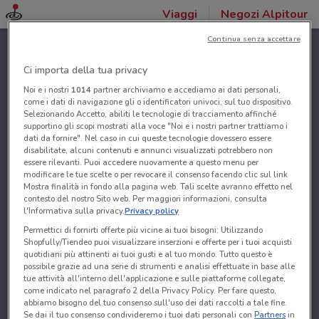
Viaggi
Negozi Alpitour
Continua senza accettare
Ci importa della tua privacy
Noi e i nostri
1014
partner archiviamo e accediamo ai dati personali,
come i dati di navigazione gli o identificatori univoci, sul tuo dispositivo.
Selezionando Accetto, abiliti le tecnologie di tracciamento affinché
supportino gli scopi mostrati alla voce "Noi e i nostri partner trattiamo i
dati da fornire". Nel caso in cui queste tecnologie dovessero essere
disabilitate, alcuni contenuti e annunci visualizzati potrebbero non
essere rilevanti. Puoi accedere nuovamente a questo menu per
modificare le tue scelte o per revocare il consenso facendo clic sul link
Mostra finalità in fondo alla pagina web. Tali scelte avranno effetto nel
contesto del nostro Sito web. Per maggiori informazioni, consulta
l'Informativa sulla privacy.
Privacy policy
Permettici di fornirti offerte più vicine ai tuoi bisogni: Utilizzando
Shopfully/Tiendeo puoi visualizzare inserzioni e offerte per i tuoi acquisti
quotidiani più attinenti ai tuoi gusti e al tuo mondo. Tutto questo è
possibile grazie ad una serie di strumenti e analisi effettuate in base alle
tue attività all'interno dell'applicazione e sulle piattaforme collegate,
come indicato nel paragrafo 2 della Privacy Policy. Per fare questo,
abbiamo bisogno del tuo consenso sull'uso dei dati raccolti a tale fine.
Se dai il tuo consenso condivideremo i tuoi dati personali con
Partners
in