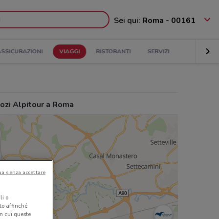
Sei qui:
Roma - 00161
ASSICURAZIONI
VIAGGI
RISTORANTI
SERVIZI
ozi Alpitour a Roma
ua senza accettare
li o
nto affinché
in cui queste