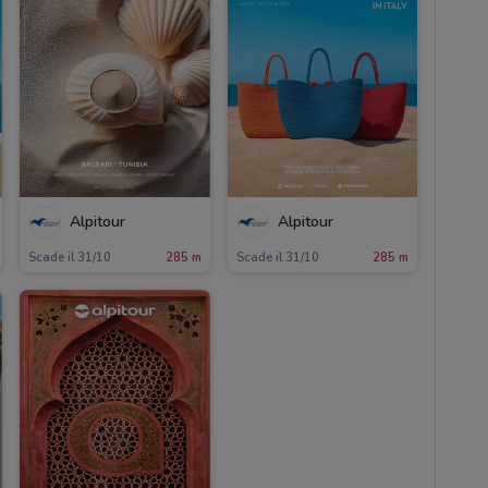
Alpitour
Alpitour
Scade il 31/10
285 m
Scade il 31/10
285 m