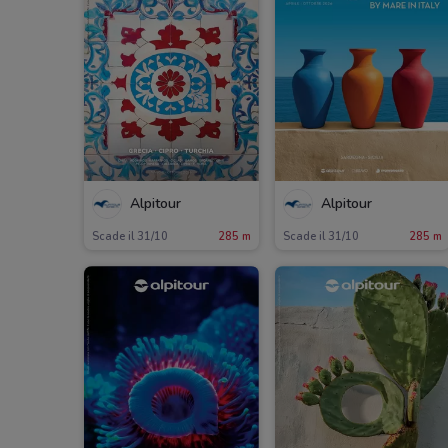
Alpitour
Alpitour
Scade il 31/10
285 m
Scade il 31/10
285 m