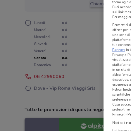
tecnologie d
Chiama il negozio
Puoi accede
sul link Mos
Per maggiori
Lunedì
n.d.
Permettici d
Martedì
n.d.
offerte per 
una serie di
Mercoledì
n.d.
piattaforme 
Giovedì
n.d.
tuo consenso
Partners
in 
Venerdì
n.d.
Privacy > Pe
Sabato
n.d.
visualizzera
piattaforme 
Domenica
n.d.
in un sito d
abbia fornit
06 42990060
dispositivo,
esperienze a
Dove - Vip Roma Viaggi Srls
Policy. Inolt
scientifiche
preferenze 
Cosa succede
Tutte le promozioni di questo negozio
probabilmen
Privacy > Pe
Noi e i no
Utilizzare da