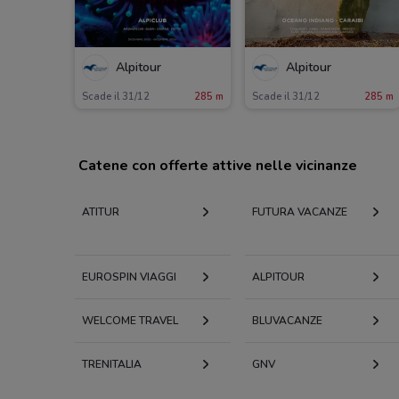
Alpitour
Alpitour
Scade il 31/12
285 m
Scade il 31/12
285 m
Catene con offerte attive nelle vicinanze
ATITUR
FUTURA VACANZE
EUROSPIN VIAGGI
ALPITOUR
WELCOME TRAVEL
BLUVACANZE
TRENITALIA
GNV