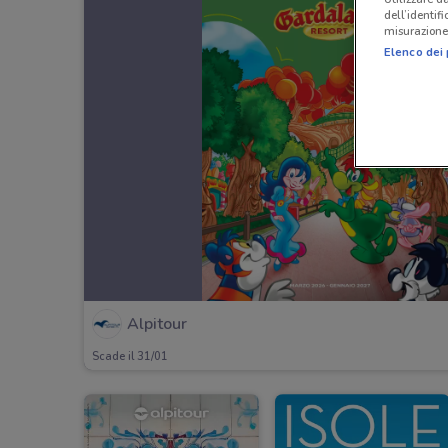
dell’identif
misurazione 
Elenco dei 
Alpitour
Scade il 31/01