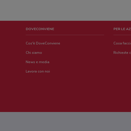
DOVECONVIENE
PER LE A
Cos'è DoveConviene
Cosa facc
Chi siamo
Richieste 
News e media
Lavora con noi