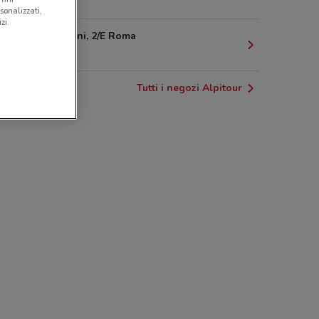
503 m
sonalizzati,
zi.
Via Morgagni, 2/E Roma
525 m
Tutti i negozi Alpitour