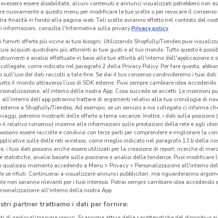
ovessero essere disabilitate, alcuni contenuti e annunci visualizzati potrebbero non ess
re nuovamente a questo menu per modificare le tue scelte o per revocare il consenso
tra finalità in fondo alla pagina web. Tali scelte avranno effetto nel contesto del nost
 informazioni, consulta l'Informativa sulla privacy.
Privacy policy
i fornirti offerte più vicine ai tuoi bisogni: Utilizzando Shopfully/Tiendeo puoi visualizz
i tuoi acquisti quotidiani più attinenti ai tuoi gusti e al tuo mondo. Tutto questo è possi
 strumenti e analisi effettuate in base alle tue attività all'interno dell'applicazione e 
collegate, come indicato nel paragrafo 2 della Privacy Policy. Per fare questo, abbi
 sull'uso dei dati raccolti a tale fine. Se dai il tuo consenso condivideremo i tuoi dati
tutto il mondo attraverso l’uso di SDK esterne. Puoi sempre cambiare idea accedend
rsonalizzazione, all’interno della nostra App. Cosa succede se accetti: Le inserzioni pu
i all'interno dell’app potranno trattare di argomenti relativi alla tua cronologia di na
esterne a Shopfully/Tiendeo. Ad esempio, se un servizio a noi collegato ci informa ch
i viaggi, potremo mostrarti delle offerte a tema vacanze. Inoltre, i dati sulla posizione 
o il relativo consenso) insieme alle informazioni sulle prestazioni della rete e agli ident
 possono essere raccolte e condivisi con terze parti per comprendere e migliorare la conn
pplicative sulle delle reti wireless, come meglio indicato nel paragrafo 13.b della no
re, i tuoi dati possono anche essere utilizzati per la creazione di report, ricerche di mer
 e statistiche, analisi basate sulla posizione e analisi delle tendenze. Puoi modificare l
in qualsiasi momento accedendo a Menu > Privacy > Personalizzazione all'interno del
 se rifiuti: Continuerai a visualizzare annunci pubblicitari, ma riguarderanno argome
te non saranno rilevanti per i tuoi interessi. Potrai sempre cambiare idea accedendo
rsonalizzazione all'interno della nostra App.
stri partner trattiamo i dati per fornire:
ti di geolocalizzazione precisi. Scansione attiva delle caratteristiche del dispositivo ai 