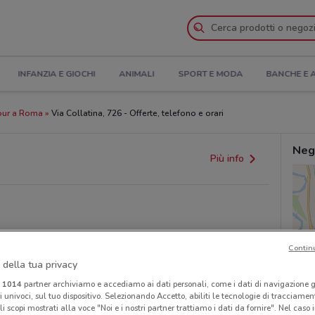
INFANZIA E GIOCHI
ANIMALI
SPORT E MODA
BANCHE E 
our a Roma
Via Collatina, 726 - Offerte, telefono e orari
Neg
Più info
Contin
 della tua privacy
provvedimenti regionali o nazionali. Verifica l’accuratezza
i
1014
partner archiviamo e accediamo ai dati personali, come i dati di navigazione g
ri univoci, sul tuo dispositivo. Selezionando Accetto, abiliti le tecnologie di tracciame
li scopi mostrati alla voce "Noi e i nostri partner trattiamo i dati da fornire". Nel caso 