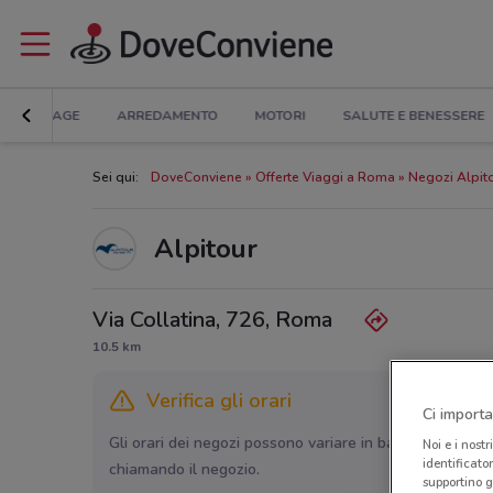
BRICOLAGE
ARREDAMENTO
MOTORI
SALUTE E BENESSERE
Sei qui:
DoveConviene
Offerte Viaggi a Roma
Negozi Alpit
Alpitour
Via Collatina, 726, Roma
10.5 km
Verifica gli orari
Ci importa
Gli orari dei negozi possono variare in base agli ultimi 
Noi e i nostr
identificato
chiamando il negozio.
supportino g