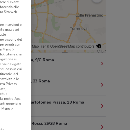
ere rilevanti.
 facendo clic
ro Sito web.
are inserzioni e
bile grazie ad
sulle
amo bisogno del
 personali con
© MapTiler
© OpenStreetMap contributors
o a Menu >
bblicitarie che
vigazione su
Via Ravenna, 9/C Roma
e hai navigato
285 m
(nel caso in cui
ificativi del
ettività e le
Via Imperia, 23 Roma
stra Privacy
321 m
cato,
e tue
la nostra App.
Via Carlo Bartolomeo Piazza, 18 Roma
nti generici e
 a Menu >
447 m
Via G.B. De Rossi, 26/28 Roma
fini