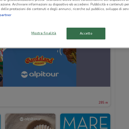
icazione. Archiviare informazioni su dispositivo e/o accedervi. Pubblicità e contenuti per
delle prestazioni dei contenuti e degli annunci, ricerche sul pubblico, sviluppo di servi
partner
Mostra finalità
Accetto
285 m