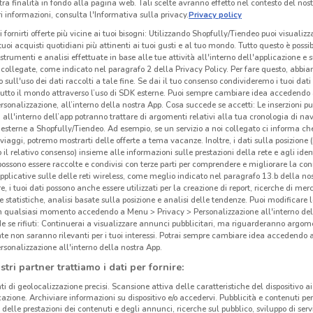
tra finalità in fondo alla pagina web. Tali scelte avranno effetto nel contesto del nost
 informazioni, consulta l'Informativa sulla privacy.
Privacy policy
i fornirti offerte più vicine ai tuoi bisogni: Utilizzando Shopfully/Tiendeo puoi visualizz
i tuoi acquisti quotidiani più attinenti ai tuoi gusti e al tuo mondo. Tutto questo è possi
 strumenti e analisi effettuate in base alle tue attività all'interno dell'applicazione e 
collegate, come indicato nel paragrafo 2 della Privacy Policy. Per fare questo, abbi
 sull'uso dei dati raccolti a tale fine. Se dai il tuo consenso condivideremo i tuoi dati
tutto il mondo attraverso l’uso di SDK esterne. Puoi sempre cambiare idea accedend
rsonalizzazione, all’interno della nostra App. Cosa succede se accetti: Le inserzioni pu
i all'interno dell’app potranno trattare di argomenti relativi alla tua cronologia di na
esterne a Shopfully/Tiendeo. Ad esempio, se un servizio a noi collegato ci informa ch
i viaggi, potremo mostrarti delle offerte a tema vacanze. Inoltre, i dati sulla posizione 
o il relativo consenso) insieme alle informazioni sulle prestazioni della rete e agli ident
 possono essere raccolte e condivisi con terze parti per comprendere e migliorare la conn
pplicative sulle delle reti wireless, come meglio indicato nel paragrafo 13.b della no
1.1 km
re, i tuoi dati possono anche essere utilizzati per la creazione di report, ricerche di mer
 e statistiche, analisi basate sulla posizione e analisi delle tendenze. Puoi modificare l
in qualsiasi momento accedendo a Menu > Privacy > Personalizzazione all'interno del
Ati
 se rifiuti: Continuerai a visualizzare annunci pubblicitari, ma riguarderanno argome
te non saranno rilevanti per i tuoi interessi. Potrai sempre cambiare idea accedendo
rsonalizzazione all'interno della nostra App.
stri partner trattiamo i dati per fornire:
ti di geolocalizzazione precisi. Scansione attiva delle caratteristiche del dispositivo ai 
icazione. Archiviare informazioni su dispositivo e/o accedervi. Pubblicità e contenuti per
delle prestazioni dei contenuti e degli annunci, ricerche sul pubblico, sviluppo di servi