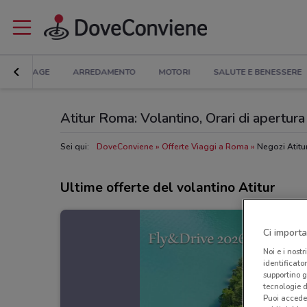
BRICOLAGE
ARREDAMENTO
MOTORI
SALUTE E BENESSERE
Atitur Roma: Volantino, Orari di apertura 
Sei qui:
DoveConviene
Offerte Viaggi a Roma
Negozi Atit
Ultime offerte del volantino Atitur
Ci importa
Noi e i nostr
identificato
supportino g
tecnologie d
Puoi accede