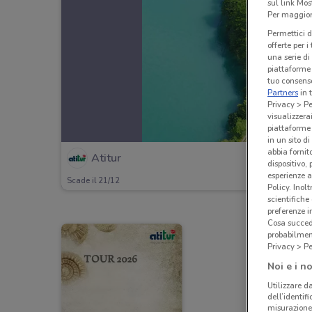
sul link Mos
Per maggiori
Permettici d
offerte per 
una serie di
piattaforme 
tuo consenso
Partners
in 
Privacy > Pe
visualizzera
piattaforme 
in un sito d
abbia fornit
Atitur
dispositivo,
esperienze a
Scade il 21/12
Policy. Inolt
scientifiche
preferenze 
Cosa succede
probabilmen
Privacy > Pe
Noi e i no
Utilizzare da
dell’identif
misurazione 