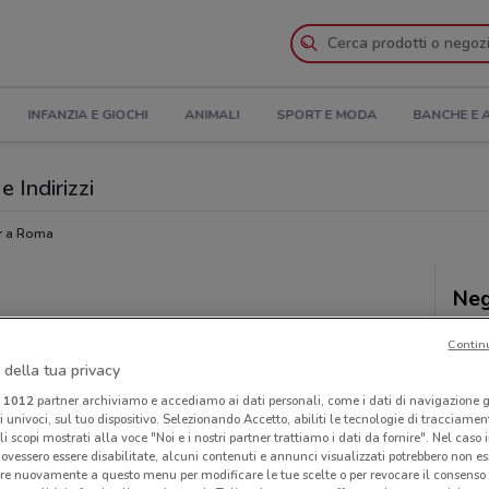
INFANZIA E GIOCHI
ANIMALI
SPORT E MODA
BANCHE E 
e Indirizzi
ur a Roma
Neg
Contin
 della tua privacy
i
1012
partner archiviamo e accediamo ai dati personali, come i dati di navigazione g
ri univoci, sul tuo dispositivo. Selezionando Accetto, abiliti le tecnologie di tracciame
li scopi mostrati alla voce "Noi e i nostri partner trattiamo i dati da fornire". Nel caso 
ovessero essere disabilitate, alcuni contenuti e annunci visualizzati potrebbero non ess
re nuovamente a questo menu per modificare le tue scelte o per revocare il consenso