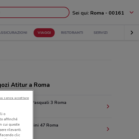
Sei qui:
Roma - 00161
ASSICURAZIONI
VIAGGI
RISTORANTI
SERVIZI
ozi Atitur a Roma
ua senza accettare
Via Ercole Pasquali 3 Roma
632 m
li o
nto affinché
in cui queste
Via Appennini 47 Roma
ere rilevanti.
835 m
 facendo clic