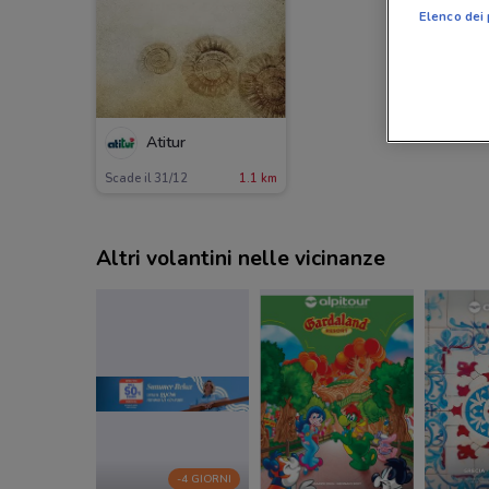
Elenco dei 
Atitur
Scade il 31/12
1.1 km
Altri volantini nelle vicinanze
-4 GIORNI