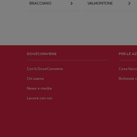
BRACCIANO
VALMONTONE
DOVECONVIENE
PER LE A
Cos'è DoveConviene
Cosa facc
Chi siamo
Richieste 
News e media
Lavora con noi