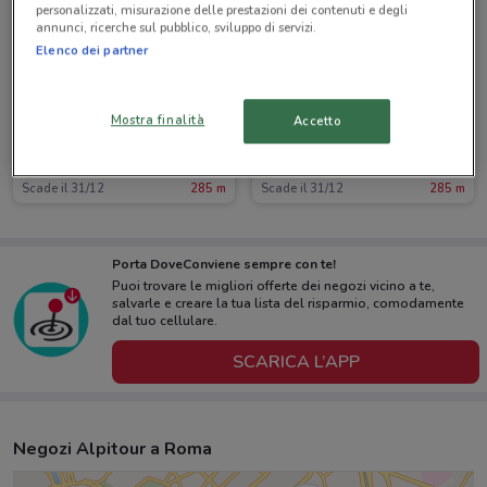
personalizzati, misurazione delle prestazioni dei contenuti e degli
annunci, ricerche sul pubblico, sviluppo di servizi.
Elenco dei partner
Mostra finalità
Accetto
Alpitour
Alpitour
Scade il 31/12
285 m
Scade il 31/12
285 m
Porta DoveConviene sempre con te!
Puoi trovare le migliori offerte dei negozi vicino a te,
salvarle e creare la tua lista del risparmio, comodamente
dal tuo cellulare.
SCARICA L’APP
Negozi Alpitour a Roma