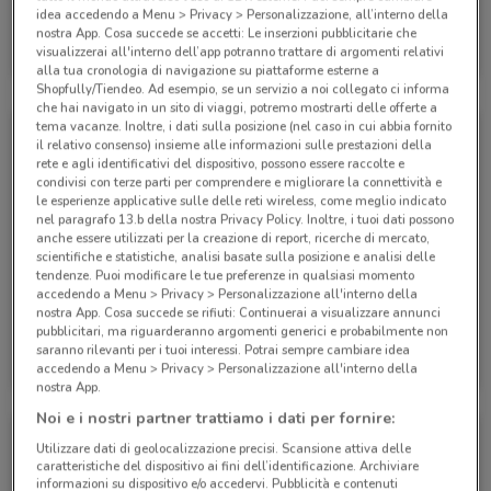
idea accedendo a Menu > Privacy > Personalizzazione, all’interno della
Alpitour
nostra App. Cosa succede se accetti: Le inserzioni pubblicitarie che
visualizzerai all'interno dell’app potranno trattare di argomenti relativi
Scade il 31/10
285 m
alla tua cronologia di navigazione su piattaforme esterne a
Shopfully/Tiendeo. Ad esempio, se un servizio a noi collegato ci informa
che hai navigato in un sito di viaggi, potremo mostrarti delle offerte a
tema vacanze. Inoltre, i dati sulla posizione (nel caso in cui abbia fornito
il relativo consenso) insieme alle informazioni sulle prestazioni della
rete e agli identificativi del dispositivo, possono essere raccolte e
condivisi con terze parti per comprendere e migliorare la connettività e
le esperienze applicative sulle delle reti wireless, come meglio indicato
nel paragrafo 13.b della nostra Privacy Policy. Inoltre, i tuoi dati possono
anche essere utilizzati per la creazione di report, ricerche di mercato,
scientifiche e statistiche, analisi basate sulla posizione e analisi delle
tendenze. Puoi modificare le tue preferenze in qualsiasi momento
accedendo a Menu > Privacy > Personalizzazione all'interno della
nostra App. Cosa succede se rifiuti: Continuerai a visualizzare annunci
pubblicitari, ma riguarderanno argomenti generici e probabilmente non
Alpitour
Alpitour
saranno rilevanti per i tuoi interessi. Potrai sempre cambiare idea
accedendo a Menu > Privacy > Personalizzazione all'interno della
Scade il 31/10
285 m
Scade il 31/12
285 m
nostra App.
Noi e i nostri partner trattiamo i dati per fornire:
Utilizzare dati di geolocalizzazione precisi. Scansione attiva delle
caratteristiche del dispositivo ai fini dell’identificazione. Archiviare
informazioni su dispositivo e/o accedervi. Pubblicità e contenuti