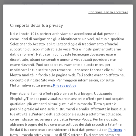
Chiama il negozio
Continua senza accettare
Lunedì
Martedì
Mercoledì
Giovedì
Venerdì
n.d.
n.d.
n.d.
n.d.
n.d.
Ci importa della tua privacy
Sabato
n.d.
Domenica
n.d.
Noi e i nostri
1014
partner archiviamo e accediamo ai dati personali,
06 42011432
come i dati di navigazione gli o identificatori univoci, sul tuo dispositivo.
Selezionando Accetto, abiliti le tecnologie di tracciamento affinché
Viajes El Corte Ingles S.A.
supportino gli scopi mostrati alla voce "Noi e i nostri partner trattiamo i
dati da fornire". Nel caso in cui queste tecnologie dovessero essere
disabilitate, alcuni contenuti e annunci visualizzati potrebbero non
essere rilevanti. Puoi accedere nuovamente a questo menu per
modificare le tue scelte o per revocare il consenso facendo clic sul link
Tutte le promozioni di questo negozio
Mostra finalità in fondo alla pagina web. Tali scelte avranno effetto nel
contesto del nostro Sito web. Per maggiori informazioni, consulta
l'Informativa sulla privacy.
Privacy policy
Permettici di fornirti offerte più vicine ai tuoi bisogni: Utilizzando
Shopfully/Tiendeo puoi visualizzare inserzioni e offerte per i tuoi acquisti
quotidiani più attinenti ai tuoi gusti e al tuo mondo. Tutto questo è
possibile grazie ad una serie di strumenti e analisi effettuate in base alle
tue attività all'interno dell'applicazione e sulle piattaforme collegate,
come indicato nel paragrafo 2 della Privacy Policy. Per fare questo,
abbiamo bisogno del tuo consenso sull'uso dei dati raccolti a tale fine.
Se dai il tuo consenso condivideremo i tuoi dati personali con
Partners
in
tutto il mondo attraverso l’uso di SDK esterne. Puoi sempre cambiare