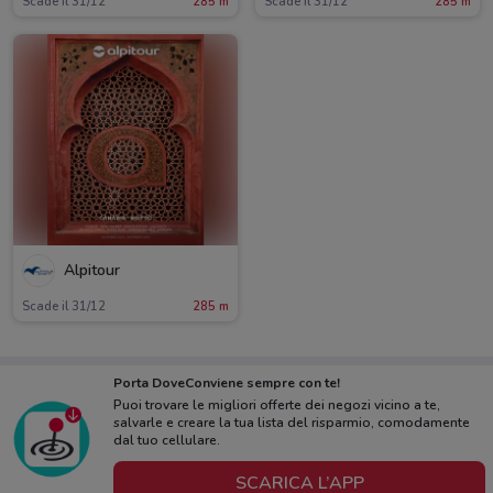
Scade il 31/12
285 m
Scade il 31/12
285 m
Alpitour
Scade il 31/12
285 m
Porta DoveConviene sempre con te!
Puoi trovare le migliori offerte dei negozi vicino a te,
salvarle e creare la tua lista del risparmio, comodamente
dal tuo cellulare.
SCARICA L’APP