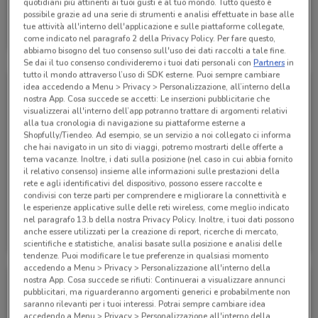
quotidiani più attinenti ai tuoi gusti e al tuo mondo. Tutto questo è
possibile grazie ad una serie di strumenti e analisi effettuate in base alle
Alpitour
tue attività all'interno dell'applicazione e sulle piattaforme collegate,
come indicato nel paragrafo 2 della Privacy Policy. Per fare questo,
Scade il 31/01
285 m
abbiamo bisogno del tuo consenso sull'uso dei dati raccolti a tale fine.
Se dai il tuo consenso condivideremo i tuoi dati personali con
Partners
in
tutto il mondo attraverso l’uso di SDK esterne. Puoi sempre cambiare
idea accedendo a Menu > Privacy > Personalizzazione, all’interno della
nostra App. Cosa succede se accetti: Le inserzioni pubblicitarie che
visualizzerai all'interno dell’app potranno trattare di argomenti relativi
alla tua cronologia di navigazione su piattaforme esterne a
Shopfully/Tiendeo. Ad esempio, se un servizio a noi collegato ci informa
che hai navigato in un sito di viaggi, potremo mostrarti delle offerte a
tema vacanze. Inoltre, i dati sulla posizione (nel caso in cui abbia fornito
il relativo consenso) insieme alle informazioni sulle prestazioni della
rete e agli identificativi del dispositivo, possono essere raccolte e
condivisi con terze parti per comprendere e migliorare la connettività e
le esperienze applicative sulle delle reti wireless, come meglio indicato
nel paragrafo 13.b della nostra Privacy Policy. Inoltre, i tuoi dati possono
Alpitour
Alpitour
anche essere utilizzati per la creazione di report, ricerche di mercato,
scientifiche e statistiche, analisi basate sulla posizione e analisi delle
Scade il 31/10
285 m
Scade il 31/10
285 m
tendenze. Puoi modificare le tue preferenze in qualsiasi momento
accedendo a Menu > Privacy > Personalizzazione all'interno della
nostra App. Cosa succede se rifiuti: Continuerai a visualizzare annunci
pubblicitari, ma riguarderanno argomenti generici e probabilmente non
saranno rilevanti per i tuoi interessi. Potrai sempre cambiare idea
accedendo a Menu > Privacy > Personalizzazione all'interno della