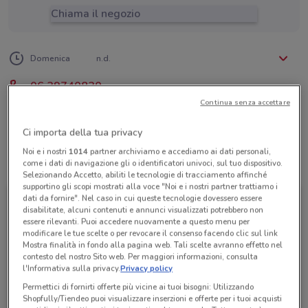
Chiama il negozio
Lunedì
Martedì
Mercoledì
Giovedì
Venerdì
Sabato
n.d.
n.d.
n.d.
n.d.
n.d.
n.d.
Domenica
n.d.
06 39740830
Continua senza accettare
World Unitours - L'Ammirag.V.Srl
Ci importa della tua privacy
Noi e i nostri
1014
partner archiviamo e accediamo ai dati personali,
Tutte le promozioni di questo negozio
come i dati di navigazione gli o identificatori univoci, sul tuo dispositivo.
Selezionando Accetto, abiliti le tecnologie di tracciamento affinché
supportino gli scopi mostrati alla voce "Noi e i nostri partner trattiamo i
dati da fornire". Nel caso in cui queste tecnologie dovessero essere
disabilitate, alcuni contenuti e annunci visualizzati potrebbero non
essere rilevanti. Puoi accedere nuovamente a questo menu per
modificare le tue scelte o per revocare il consenso facendo clic sul link
Mostra finalità in fondo alla pagina web. Tali scelte avranno effetto nel
contesto del nostro Sito web. Per maggiori informazioni, consulta
l'Informativa sulla privacy.
Privacy policy
Permettici di fornirti offerte più vicine ai tuoi bisogni: Utilizzando
Shopfully/Tiendeo puoi visualizzare inserzioni e offerte per i tuoi acquisti