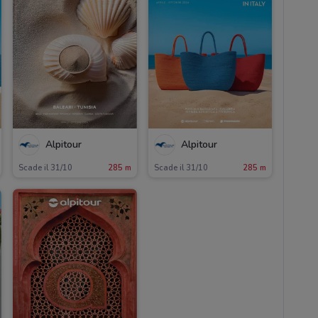
Alpitour
Alpitour
Scade il 31/10
285 m
Scade il 31/10
285 m