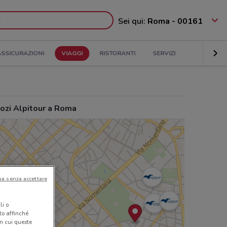
Sei qui:
Roma - 00161
ASSICURAZIONI
VIAGGI
RISTORANTI
SERVIZI
ozi Alpitour a Roma
ua senza accettare
li o
nto affinché
in cui queste