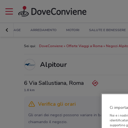
BRICOLAGE
ARREDAMENTO
MOTORI
SALUTE E BENESSERE
Sei qui:
DoveConviene
Offerte Viaggi a Roma
Negozi Alpit
Alpitour
6 Via Sallustiana, Roma
1.6 km
Verifica gli orari
Ci importa
Gli orari dei negozi possono variare in base agli ultimi 
Noi e i nostr
identificato
chiamando il negozio.
supportino g