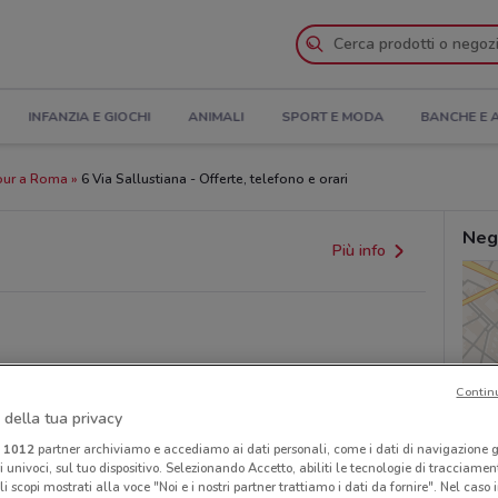
INFANZIA E GIOCHI
ANIMALI
SPORT E MODA
BANCHE E 
our a Roma
6 Via Sallustiana - Offerte, telefono e orari
Neg
Più info
Contin
 della tua privacy
provvedimenti regionali o nazionali. Verifica l’accuratezza
i
1012
partner archiviamo e accediamo ai dati personali, come i dati di navigazione g
ri univoci, sul tuo dispositivo. Selezionando Accetto, abiliti le tecnologie di tracciame
li scopi mostrati alla voce "Noi e i nostri partner trattiamo i dati da fornire". Nel caso 