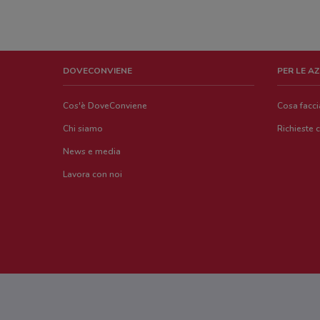
DOVECONVIENE
PER LE A
Cos'è DoveConviene
Cosa facc
Chi siamo
Richieste 
News e media
Lavora con noi