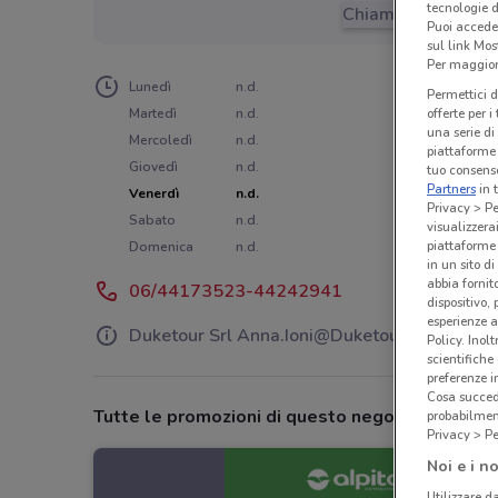
tecnologie d
Chiama il negozio
Puoi accede
sul link Mos
Per maggiori
Lunedì
n.d.
Permettici d
Martedì
n.d.
offerte per 
una serie di
Mercoledì
n.d.
piattaforme 
Giovedì
n.d.
tuo consenso
Partners
in 
Venerdì
n.d.
Privacy > Pe
Sabato
n.d.
visualizzera
piattaforme 
Domenica
n.d.
in un sito d
abbia fornit
06/44173523-44242941
dispositivo,
esperienze a
Duketour Srl Anna.Ioni@Duketour.It
Policy. Inolt
scientifiche
preferenze 
Cosa succede
Tutte le promozioni di questo negozio
probabilmen
Privacy > Pe
Noi e i no
Utilizzare da