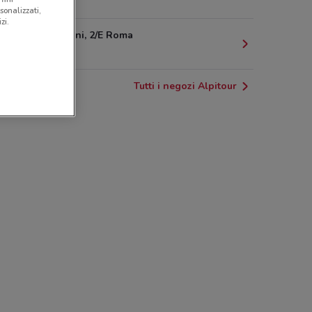
503 m
sonalizzati,
zi.
Via Morgagni, 2/E Roma
525 m
Tutti i negozi Alpitour