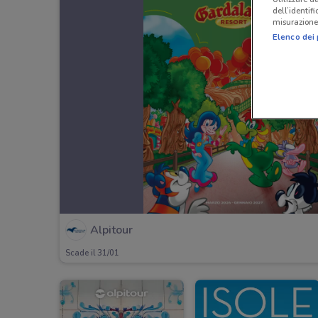
dell’identif
misurazione 
Elenco dei 
Alpitour
Scade il 31/01