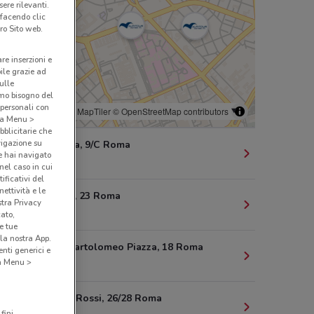
ere rilevanti.
 facendo clic
ro Sito web.
are inserzioni e
bile grazie ad
sulle
amo bisogno del
 personali con
© MapTiler
© OpenStreetMap contributors
o a Menu >
bblicitarie che
vigazione su
Via Ravenna, 9/C Roma
e hai navigato
285 m
(nel caso in cui
ificativi del
ettività e le
Via Imperia, 23 Roma
stra Privacy
321 m
cato,
e tue
la nostra App.
Via Carlo Bartolomeo Piazza, 18 Roma
nti generici e
 a Menu >
447 m
Via G.B. De Rossi, 26/28 Roma
fini