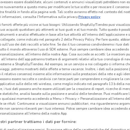
ovessero essere disabilitate, alcuni contenuti e annunci visualizzati potrebbero non ess
re nuovamente a questo menu per modificare le tue scelte o per revocare il consenso
tra finalità in fondo alla pagina web. Tali scelte avranno effetto nel contesto del nost
 informazioni, consulta l'Informativa sulla privacy.
Privacy policy
i fornirti offerte più vicine ai tuoi bisogni: Utilizzando Shopfully/Tiendeo puoi visualizz
i tuoi acquisti quotidiani più attinenti ai tuoi gusti e al tuo mondo. Tutto questo è possi
 strumenti e analisi effettuate in base alle tue attività all'interno dell'applicazione e 
collegate, come indicato nel paragrafo 2 della Privacy Policy. Per fare questo, abbi
 sull'uso dei dati raccolti a tale fine. Se dai il tuo consenso condivideremo i tuoi dati
tutto il mondo attraverso l’uso di SDK esterne. Puoi sempre cambiare idea accedend
rsonalizzazione, all’interno della nostra App. Cosa succede se accetti: Le inserzioni pu
i all'interno dell’app potranno trattare di argomenti relativi alla tua cronologia di na
esterne a Shopfully/Tiendeo. Ad esempio, se un servizio a noi collegato ci informa ch
i viaggi, potremo mostrarti delle offerte a tema vacanze. Inoltre, i dati sulla posizione 
o il relativo consenso) insieme alle informazioni sulle prestazioni della rete e agli ident
 possono essere raccolte e condivisi con terze parti per comprendere e migliorare la conn
pplicative sulle delle reti wireless, come meglio indicato nel paragrafo 13.b della no
re, i tuoi dati possono anche essere utilizzati per la creazione di report, ricerche di mer
 e statistiche, analisi basate sulla posizione e analisi delle tendenze. Puoi modificare l
in qualsiasi momento accedendo a Menu > Privacy > Personalizzazione all'interno del
 se rifiuti: Continuerai a visualizzare annunci pubblicitari, ma riguarderanno argome
te non saranno rilevanti per i tuoi interessi. Potrai sempre cambiare idea accedendo
rsonalizzazione all'interno della nostra App.
stri partner trattiamo i dati per fornire:
ti di geolocalizzazione precisi. Scansione attiva delle caratteristiche del dispositivo ai 