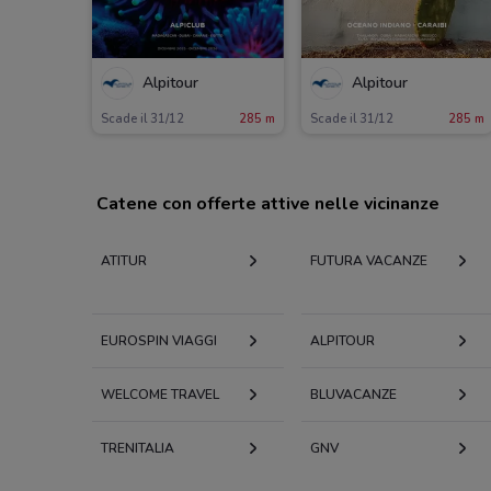
Alpitour
Alpitour
Scade il 31/12
285 m
Scade il 31/12
285 m
Catene con offerte attive nelle vicinanze
ATITUR
FUTURA VACANZE
EUROSPIN VIAGGI
ALPITOUR
WELCOME TRAVEL
BLUVACANZE
TRENITALIA
GNV