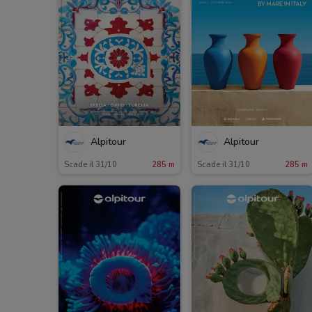
Alpitour
Alpitour
Scade il 31/10
285 m
Scade il 31/10
285 m