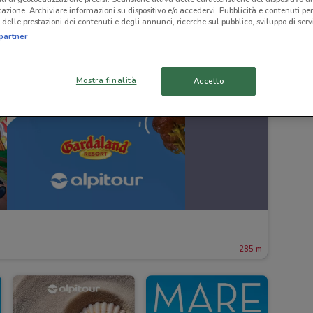
icazione. Archiviare informazioni su dispositivo e/o accedervi. Pubblicità e contenuti per
delle prestazioni dei contenuti e degli annunci, ricerche sul pubblico, sviluppo di servi
partner
Mostra finalità
Accetto
285 m