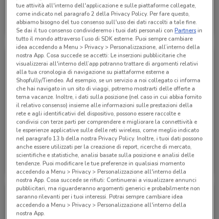
tue attività all'interno dell'applicazione e sulle piattaforme collegate,
Alpitour
come indicato nel paragrafo 2 della Privacy Policy. Per fare questo,
abbiamo bisogno del tuo consenso sull'uso dei dati raccolti a tale fine.
Scade il 31/01
942 m
Se dai il tuo consenso condivideremo i tuoi dati personali con
Partners
in
tutto il mondo attraverso l’uso di SDK esterne. Puoi sempre cambiare
idea accedendo a Menu > Privacy > Personalizzazione, all’interno della
nostra App. Cosa succede se accetti: Le inserzioni pubblicitarie che
visualizzerai all'interno dell’app potranno trattare di argomenti relativi
alla tua cronologia di navigazione su piattaforme esterne a
Shopfully/Tiendeo. Ad esempio, se un servizio a noi collegato ci informa
che hai navigato in un sito di viaggi, potremo mostrarti delle offerte a
tema vacanze. Inoltre, i dati sulla posizione (nel caso in cui abbia fornito
il relativo consenso) insieme alle informazioni sulle prestazioni della
rete e agli identificativi del dispositivo, possono essere raccolte e
condivisi con terze parti per comprendere e migliorare la connettività e
le esperienze applicative sulle delle reti wireless, come meglio indicato
nel paragrafo 13.b della nostra Privacy Policy. Inoltre, i tuoi dati possono
anche essere utilizzati per la creazione di report, ricerche di mercato,
Alpitour
Alpitour
scientifiche e statistiche, analisi basate sulla posizione e analisi delle
tendenze. Puoi modificare le tue preferenze in qualsiasi momento
Scade il 31/10
942 m
Scade il 31/10
942 m
accedendo a Menu > Privacy > Personalizzazione all'interno della
nostra App. Cosa succede se rifiuti: Continuerai a visualizzare annunci
pubblicitari, ma riguarderanno argomenti generici e probabilmente non
saranno rilevanti per i tuoi interessi. Potrai sempre cambiare idea
accedendo a Menu > Privacy > Personalizzazione all'interno della
nostra App.