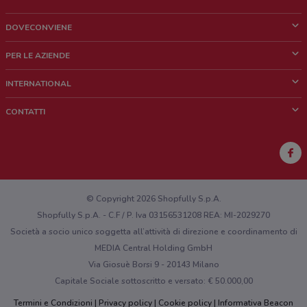
DOVECONVIENE
Cos'è DoveConviene
PER LE AZIENDE
Chi siamo
Cosa facciamo
INTERNATIONAL
News e media
Richieste commerciali e marketing
Brazil
CONTATTI
Lavora con noi
Mexico
Segnalazione punto vendita
France
Segnalazione Volantino
Australia
Hai un malfunzionamento sul web o sull'app?
New Zealand
© Copyright 2026 Shopfully S.p.A.
Shopfully S.p.A. - C.F / P. Iva 03156531208 REA: MI-2029270
Società a socio unico soggetta all’attività di direzione e coordinamento di
MEDIA Central Holding GmbH
Via Giosuè Borsi 9 - 20143 Milano
Capitale Sociale sottoscritto e versato: € 50.000,00
Termini e Condizioni
Privacy policy
Cookie policy
Informativa Beacon