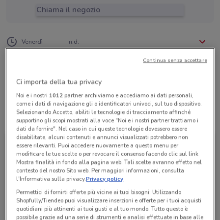
Chiama il negozio
Lunedì
Martedì
Mercoledì
Giovedì
n.d.
n.d.
n.d.
n.d.
Venerdì
n.d.
Sabato
Domenica
n.d.
n.d.
0774 353531
Continua senza accettare
Kalimambo Viaggi
Ci importa della tua privacy
Noi e i nostri
1012
partner archiviamo e accediamo ai dati personali,
come i dati di navigazione gli o identificatori univoci, sul tuo dispositivo.
Selezionando Accetto, abiliti le tecnologie di tracciamento affinché
Tutte le promozioni di questo negozio
supportino gli scopi mostrati alla voce "Noi e i nostri partner trattiamo i
dati da fornire". Nel caso in cui queste tecnologie dovessero essere
disabilitate, alcuni contenuti e annunci visualizzati potrebbero non
essere rilevanti. Puoi accedere nuovamente a questo menu per
modificare le tue scelte o per revocare il consenso facendo clic sul link
Mostra finalità in fondo alla pagina web. Tali scelte avranno effetto nel
contesto del nostro Sito web. Per maggiori informazioni, consulta
l'Informativa sulla privacy.
Privacy policy
Permettici di fornirti offerte più vicine ai tuoi bisogni: Utilizzando
Shopfully/Tiendeo puoi visualizzare inserzioni e offerte per i tuoi acquisti
quotidiani più attinenti ai tuoi gusti e al tuo mondo. Tutto questo è
possibile grazie ad una serie di strumenti e analisi effettuate in base alle