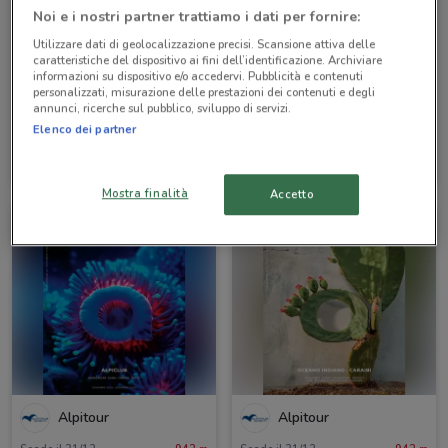
Noi e i nostri partner trattiamo i dati per fornire:
Utilizzare dati di geolocalizzazione precisi. Scansione attiva delle
caratteristiche del dispositivo ai fini dell’identificazione. Archiviare
informazioni su dispositivo e/o accedervi. Pubblicità e contenuti
personalizzati, misurazione delle prestazioni dei contenuti e degli
annunci, ricerche sul pubblico, sviluppo di servizi.
Elenco dei partner
Alpitour
Alpitour
Scade il 31/10
942 m
Scade il 31/10
942 m
Mostra finalità
Accetto
Alpitour
Alpitour