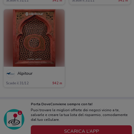
Scade il 31/12
942 m
Scade il 31/12
942 m
Alpitour
Scade il 31/12
942 m
Porta DoveConviene sempre con te!
Puoi trovare le migliori offerte dei negozi vicino a te,
salvarle e creare la tua lista del risparmio, comodamente
dal tuo cellulare.
SCARICA L’APP