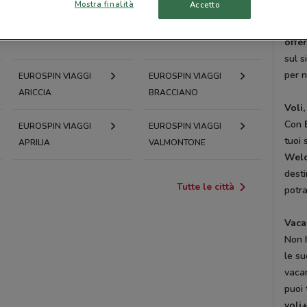
Mostra finalità
Accetto
comp
EUROSPIN VIAGGI
EUROSPIN VIAGGI
monta
TIVOLI
OSTIA
offe
sul s
per 
EUROSPIN VIAGGI
EUROSPIN VIAGGI
ARICCIA
BRACCIANO
Voli,
Con
EUROSPIN VIAGGI
EUROSPIN VIAGGI
tuoi 
APRILIA
VALMONTONE
Welc
desti
Tutte le città
potr
Vaca
Non h
le su
vacan
puoi 
voli