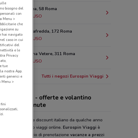
sulle
amo bisogno del
Via Maldacea, 58 Roma
 personali con
5.9 km
CHIUSO
o a Menu >
bblicitarie che
vigazione su
Via Di Acquafredda, 172 Roma
e hai navigato
6.3 km
CHIUSO
(nel caso in cui
ificativi del
ettività e le
Via Veientana Vetere, 311 Roma
stra Privacy
cato,
6.7 km
CHIUSO
e tue
la nostra App.
Tutti i negozi Eurospin Viaggi
nti generici e
 a Menu >
ospin Viaggi - offerte e volantino
anze last minute
fini
sonalizzati,
zi.
spin
, il più grande discount italiano da qualche anno
 anche un servizio viaggi online.
Eurospin Viaggi
è
ti il comodo servizio di prenotazione
vacanze a prezzi