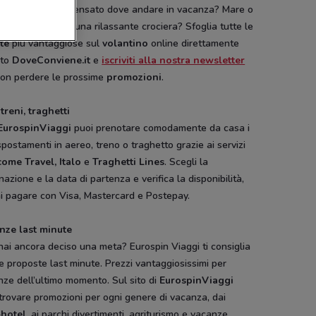
etitivi
. Hai già pensato dove andare in vacanza? Mare o
gna? Preferisci una rilassante crociera? Sfoglia tutte le
rte
più vantaggiose sul
volantino
online direttamente
ito
DoveConviene.it
e
iscriviti alla nostra newsletter
non perdere le prossime
promozioni
.
 treni, traghetti
EurospinViaggi
puoi prenotare comodamente da casa i
spostamenti in aereo, treno o traghetto grazie ai servizi
ome Travel,
Italo
e
Traghetti Lines
. Scegli la
nazione e la data di partenza e verifica la disponibilità,
ai pagare con Visa, Mastercard e Postepay.
nze last minute
ai ancora deciso una meta? Eurospin Viaggi ti consiglia
e proposte last minute. Prezzi vantaggiosissimi per
ze dell’ultimo momento. Sul sito di
EurospinViaggi
trovare promozioni per ogni genere di vacanza, dai
+hotel
, ai parchi divertimenti, agriturismo e vacanze