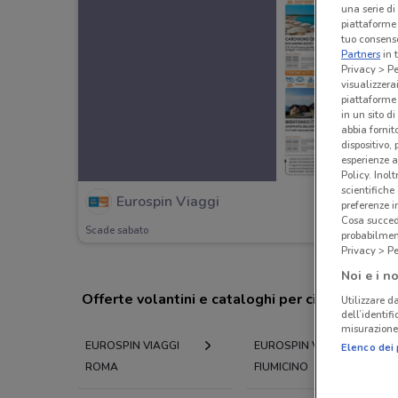
una serie di
piattaforme 
tuo consenso
Partners
in 
Privacy > Pe
visualizzera
piattaforme 
in un sito d
abbia fornit
dispositivo,
esperienze a
Policy. Inolt
scientifiche
Eurospin Viaggi
preferenze 
Cosa succede
Scade sabato
probabilmen
Privacy > Pe
Noi e i no
Offerte volantini e cataloghi per città nelle vi
Utilizzare da
dell’identif
misurazione 
EUROSPIN VIAGGI
EUROSPIN VIAGGI
Elenco dei 
ROMA
FIUMICINO