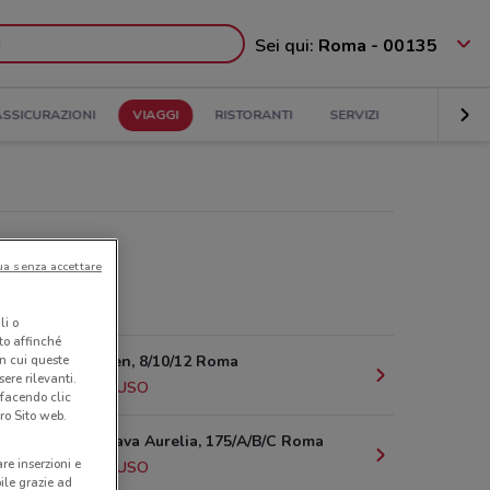
Sei qui:
Roma - 00135
ASSICURAZIONI
VIAGGI
RISTORANTI
SERVIZI
ua senza accettare
ospin Viaggi
li o
nto affinché
in cui queste
Via Andersen, 8/10/12 Roma
ere rilevanti.
4.3 km
CHIUSO
 facendo clic
ro Sito web.
Via Della Cava Aurelia, 175/A/B/C Roma
are inserzioni e
4.3 km
CHIUSO
bile grazie ad