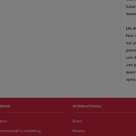
luxur
nuov
Un m
Non 
sul s
preno
con i
con
quest
spesa
ZIENDE
INTERNATIONAL
iamo
Brazil
commerciali e marketing
Mexico