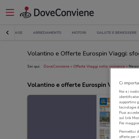
BRICOLAGE
ARREDAMENTO
MOTORI
SALUTE E BENESSERE
Volantino e Offerte Eurospin Viaggi: sfog
Sei qui:
DoveConviene
Offerte Viaggi nelle vicinanze
Negoz
Ci importa
Volantino e offerte Eurospin Viaggi
Noi e i nostr
identificato
supportino g
tecnologie d
Puoi accede
sul link Mos
Per maggiori
Permettici d
offerte per 