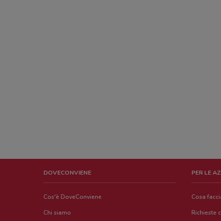
DOVECONVIENE
PER LE A
Cos'è DoveConviene
Cosa facc
Chi siamo
Richieste 