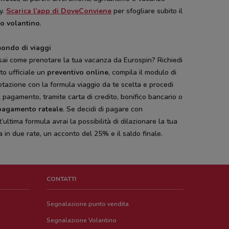
y.
Scarica l’app di DoveConviene
per sfogliare subito il
o volantino
.
ondo di viaggi
sai come prenotare la tua vacanza da Eurospin? Richiedi
ito ufficiale un
preventivo online
, compila il modulo di
tazione con la formula viaggio da te scelta e procedi
l pagamento, tramite carta di credito, bonifico bancario o
pagamento rateale
. Se decidi di pagare con
’ultima formula avrai la possibilità di dilazionare la tua
 in due rate, un acconto del 25% e il saldo finale.
CONTATTI
Segnalazione punto vendita
Segnalazione Volantino