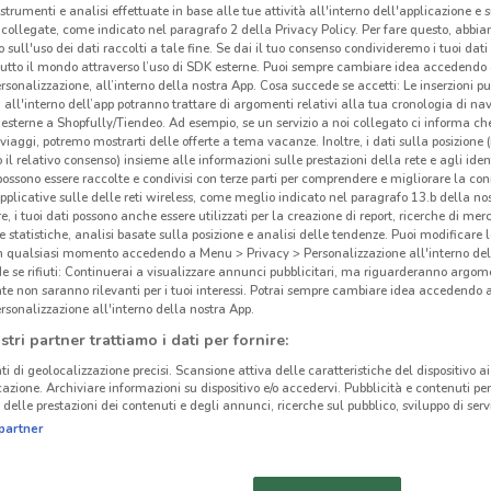
 strumenti e analisi effettuate in base alle tue attività all'interno dell'applicazione e 
collegate, come indicato nel paragrafo 2 della Privacy Policy. Per fare questo, abbi
 sull'uso dei dati raccolti a tale fine. Se dai il tuo consenso condivideremo i tuoi dati
tutto il mondo attraverso l’uso di SDK esterne. Puoi sempre cambiare idea accedend
rsonalizzazione, all’interno della nostra App. Cosa succede se accetti: Le inserzioni pu
i all'interno dell’app potranno trattare di argomenti relativi alla tua cronologia di na
esterne a Shopfully/Tiendeo. Ad esempio, se un servizio a noi collegato ci informa ch
i viaggi, potremo mostrarti delle offerte a tema vacanze. Inoltre, i dati sulla posizione 
o il relativo consenso) insieme alle informazioni sulle prestazioni della rete e agli ident
 possono essere raccolte e condivisi con terze parti per comprendere e migliorare la conn
pplicative sulle delle reti wireless, come meglio indicato nel paragrafo 13.b della no
re, i tuoi dati possono anche essere utilizzati per la creazione di report, ricerche di mer
 e statistiche, analisi basate sulla posizione e analisi delle tendenze. Puoi modificare l
in qualsiasi momento accedendo a Menu > Privacy > Personalizzazione all'interno del
 se rifiuti: Continuerai a visualizzare annunci pubblicitari, ma riguarderanno argome
4.3 km
te non saranno rilevanti per i tuoi interessi. Potrai sempre cambiare idea accedendo
rsonalizzazione all'interno della nostra App.
stri partner trattiamo i dati per fornire:
Eur
cinanze
vac
ti di geolocalizzazione precisi. Scansione attiva delle caratteristiche del dispositivo ai 
icazione. Archiviare informazioni su dispositivo e/o accedervi. Pubblicità e contenuti per
delle prestazioni dei contenuti e degli annunci, ricerche sul pubblico, sviluppo di servi
Euro
EUROSPIN VIAGGI
EUROSPIN VIAGGI
partner
offre
MONTEROTONDO
CIAMPINO
infat