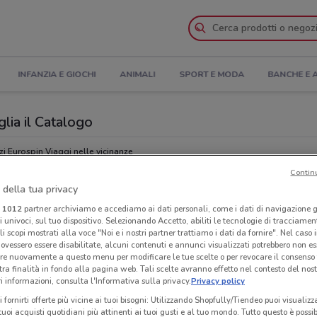
INFANZIA E GIOCHI
ANIMALI
SPORT E MODA
BANCHE E 
lia il Catalogo
i Eurospin Viaggi nelle vicinanze
Contin
 della tua privacy
Eur
i
1012
partner archiviamo e accediamo ai dati personali, come i dati di navigazione g
ri univoci, sul tuo dispositivo. Selezionando Accetto, abiliti le tecnologie di tracciame
li scopi mostrati alla voce "Noi e i nostri partner trattiamo i dati da fornire". Nel caso 
ovessero essere disabilitate, alcuni contenuti e annunci visualizzati potrebbero non ess
re nuovamente a questo menu per modificare le tue scelte o per revocare il consenso
tra finalità in fondo alla pagina web. Tali scelte avranno effetto nel contesto del nost
 informazioni, consulta l'Informativa sulla privacy.
Privacy policy
i fornirti offerte più vicine ai tuoi bisogni: Utilizzando Shopfully/Tiendeo puoi visualizz
i tuoi acquisti quotidiani più attinenti ai tuoi gusti e al tuo mondo. Tutto questo è possi