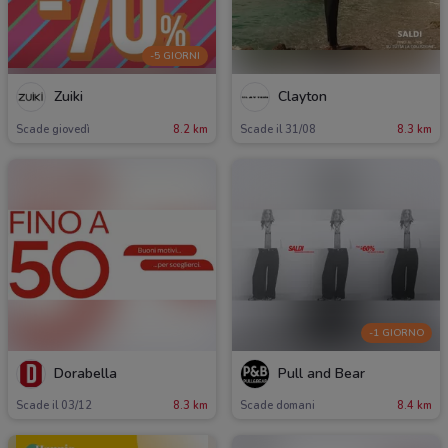
-5 GIORNI
Zuiki
Clayton
Scade giovedì
8.2 km
Scade il 31/08
8.3 km
-1 GIORNO
Dorabella
Pull and Bear
Scade il 03/12
8.3 km
Scade domani
8.4 km