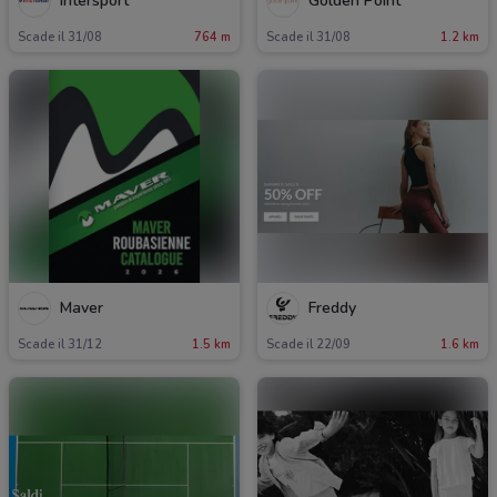
Intersport
Golden Point
Scade il 31/08
764 m
Scade il 31/08
1.2 km
Maver
Freddy
Scade il 31/12
1.5 km
Scade il 22/09
1.6 km