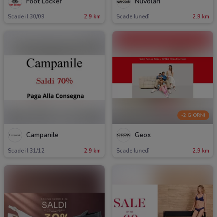
Foot Locker
Nuvolari
Scade il 30/09
2.9 km
Scade lunedì
2.9 km
-2 GIORNI
Campanile
Geox
Scade il 31/12
2.9 km
Scade lunedì
2.9 km