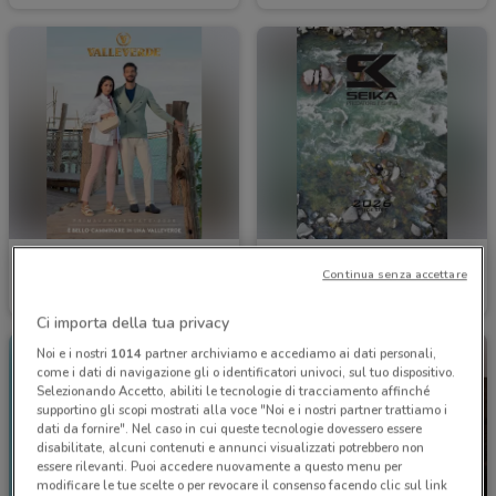
Valleverde
Tubertini
Continua senza accettare
Scade il 22/09
2.3 km
Scade il 31/12
2.6 km
Ci importa della tua privacy
Noi e i nostri
1014
partner archiviamo e accediamo ai dati personali,
come i dati di navigazione gli o identificatori univoci, sul tuo dispositivo.
Selezionando Accetto, abiliti le tecnologie di tracciamento affinché
supportino gli scopi mostrati alla voce "Noi e i nostri partner trattiamo i
dati da fornire". Nel caso in cui queste tecnologie dovessero essere
disabilitate, alcuni contenuti e annunci visualizzati potrebbero non
essere rilevanti. Puoi accedere nuovamente a questo menu per
modificare le tue scelte o per revocare il consenso facendo clic sul link