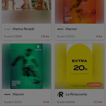
Marina Rinaldi
Macron
Scade il 18/08
3.8 km
Scade il 31/12
4 km
-3 GIORNI
Macron
La Rinascente
Scade il 31/12
4 km
Scade martedì
4.1 km