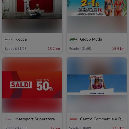
Kocca
Globo Moda
Scade il 31/08
13.2 km
Scade il 31/08
15.6 km
Intersport Superstore
Centro Commerciale Roma Est
Scade il 17/08
17 km
Scade il 30/09
17.1 km