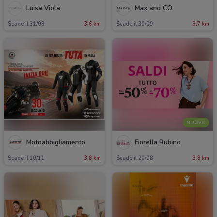
Luisa Viola
Max and CO
Scade il 31/08
3.6 km
Scade il 30/09
3.7 km
NUOVO
Motoabbigliamento
Fiorella Rubino
Scade il 10/11
3.8 km
Scade il 20/08
3.8 km