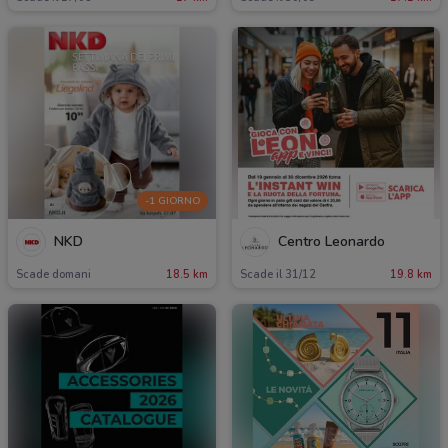
-1 GIORNO
NKD
Centro Leonardo
Scade domani
18.5 km
Scade il 31/12
19.8 km