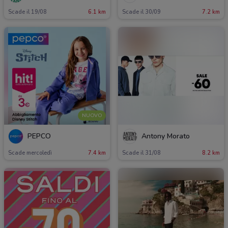
Scade il 19/08
6.1 km
Scade il 30/09
7.2 km
NUOVO
PEPCO
Antony Morato
Scade mercoledì
7.4 km
Scade il 31/08
8.2 km