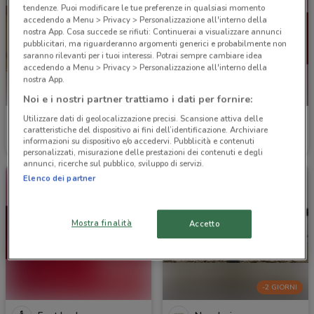
tendenze. Puoi modificare le tue preferenze in qualsiasi momento
accedendo a Menu > Privacy > Personalizzazione all'interno della
nostra App. Cosa succede se rifiuti: Continuerai a visualizzare annunci
pubblicitari, ma riguarderanno argomenti generici e probabilmente non
saranno rilevanti per i tuoi interessi. Potrai sempre cambiare idea
accedendo a Menu > Privacy > Personalizzazione all'interno della
nostra App.
-2 GIORNI
Noi e i nostri partner trattiamo i dati per fornire:
Utilizzare dati di geolocalizzazione precisi. Scansione attiva delle
Oysho
Tommy Hilfiger
caratteristiche del dispositivo ai fini dell’identificazione. Archiviare
informazioni su dispositivo e/o accedervi. Pubblicità e contenuti
Scade il 02/09
2.8 km
Scade lunedì
2.9 km
personalizzati, misurazione delle prestazioni dei contenuti e degli
annunci, ricerche sul pubblico, sviluppo di servizi.
Elenco dei partner
Mostra finalità
Accetto
-2 GIORNI