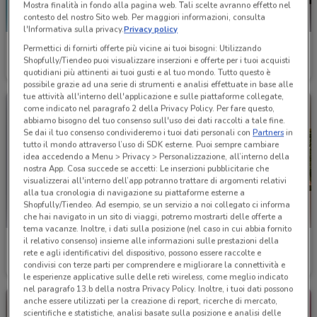
Mostra finalità in fondo alla pagina web. Tali scelte avranno effetto nel
contesto del nostro Sito web. Per maggiori informazioni, consulta
l'Informativa sulla privacy.
Privacy policy
Tubertini
Primadonna
Permettici di fornirti offerte più vicine ai tuoi bisogni: Utilizzando
Shopfully/Tiendeo puoi visualizzare inserzioni e offerte per i tuoi acquisti
Scade il 31/12
2.6 km
Scade il 31/08
2.7 km
quotidiani più attinenti ai tuoi gusti e al tuo mondo. Tutto questo è
possibile grazie ad una serie di strumenti e analisi effettuate in base alle
tue attività all'interno dell'applicazione e sulle piattaforme collegate,
come indicato nel paragrafo 2 della Privacy Policy. Per fare questo,
abbiamo bisogno del tuo consenso sull'uso dei dati raccolti a tale fine.
Se dai il tuo consenso condivideremo i tuoi dati personali con
Partners
in
tutto il mondo attraverso l’uso di SDK esterne. Puoi sempre cambiare
idea accedendo a Menu > Privacy > Personalizzazione, all’interno della
nostra App. Cosa succede se accetti: Le inserzioni pubblicitarie che
visualizzerai all'interno dell’app potranno trattare di argomenti relativi
alla tua cronologia di navigazione su piattaforme esterne a
Shopfully/Tiendeo. Ad esempio, se un servizio a noi collegato ci informa
che hai navigato in un sito di viaggi, potremo mostrarti delle offerte a
tema vacanze. Inoltre, i dati sulla posizione (nel caso in cui abbia fornito
il relativo consenso) insieme alle informazioni sulle prestazioni della
Parentini
Carpisa
rete e agli identificativi del dispositivo, possono essere raccolte e
condivisi con terze parti per comprendere e migliorare la connettività e
Scade il 22/09
2.7 km
Scade il 31/08
2.7 km
le esperienze applicative sulle delle reti wireless, come meglio indicato
nel paragrafo 13.b della nostra Privacy Policy. Inoltre, i tuoi dati possono
anche essere utilizzati per la creazione di report, ricerche di mercato,
scientifiche e statistiche, analisi basate sulla posizione e analisi delle