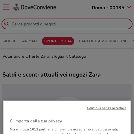
Roma - 00135
E GIOCHI
ANIMALI
SPORT E MODA
BANCHE E ASSICURAZIONI
Volantino e Offerte Zara: sfoglia il Catalogo
Saldi e sconti attuali vei negozi Zara
Continua senza accettare
Ci importa della tua privacy
Noi e i nostri
1012
partner archiviamo e accediamo ai dati personali,