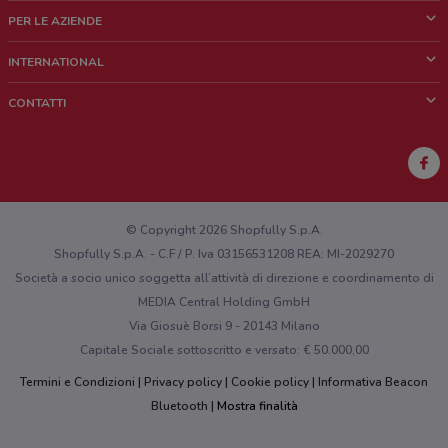
Cos'è DoveConviene
PER LE AZIENDE
Chi siamo
Cosa facciamo
INTERNATIONAL
News e media
Richieste commerciali e marketing
Brazil
CONTATTI
Lavora con noi
Mexico
Segnalazione punto vendita
France
Segnalazione Volantino
Australia
Hai un malfunzionamento sul web o sull'app?
New Zealand
© Copyright 2026 Shopfully S.p.A.
Shopfully S.p.A. - C.F / P. Iva 03156531208 REA: MI-2029270
Società a socio unico soggetta all’attività di direzione e coordinamento di
MEDIA Central Holding GmbH
Via Giosuè Borsi 9 - 20143 Milano
Capitale Sociale sottoscritto e versato: € 50.000,00
Termini e Condizioni
Privacy policy
Cookie policy
Informativa Beacon
Bluetooth
Mostra finalità