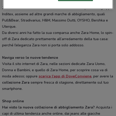
Zara
è una catena di
moda
internazionale che fa parte del gruppo
Inditex, assieme ad altre grandi marche di abbigliamento, quali
Pull&Bear, Stradivarius, H&M, Massimo Dutti, OYSHO, Bershka e
Uterque.
Da diversi anni ha fatto la sua comparsa anche Zara Home, lo spin-
off di Zara dedicato prettamente all’arredamento della tua casa:
perché l’eleganza Zara non si porta solo addosso.
Naviga verso le nuove tendenze
Visita il sito internet di Zara, nelle sezioni dedicate Zara Uomo,
Donna e Bambini, e quello di Zara Home, per scoprire cosa va di
moda adesso; oppure
scarica l’app di DoveConviene
, per avere la
collezione Zara
sempre fresca di stagione, direttamente sul tuo
smartphone.
Shop online
Hai visto la nuova collezione di abbigliamento Zara?
Acquista i
capi di ultima tendenza anche online, dai jeans alle giacche