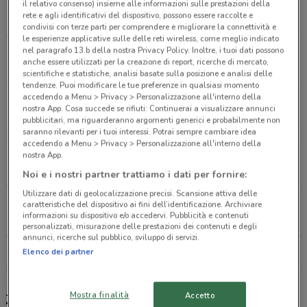
Via del Corso, 129/135 Roma
il relativo consenso) insieme alle informazioni sulle prestazioni della
rete e agli identificativi del dispositivo, possono essere raccolte e
4.5 km
condivisi con terze parti per comprendere e migliorare la connettività e
le esperienze applicative sulle delle reti wireless, come meglio indicato
nel paragrafo 13.b della nostra Privacy Policy. Inoltre, i tuoi dati possono
Via del Corso Roma
anche essere utilizzati per la creazione di report, ricerche di mercato,
4.5 km
scientifiche e statistiche, analisi basate sulla posizione e analisi delle
tendenze. Puoi modificare le tue preferenze in qualsiasi momento
accedendo a Menu > Privacy > Personalizzazione all'interno della
VIA APPIA, 52-56 Roma
nostra App. Cosa succede se rifiuti: Continuerai a visualizzare annunci
7.1 km
pubblicitari, ma riguarderanno argomenti generici e probabilmente non
saranno rilevanti per i tuoi interessi. Potrai sempre cambiare idea
accedendo a Menu > Privacy > Personalizzazione all'interno della
Via Schiavonetti, 426 Roma
nostra App.
16.5 km
Noi e i nostri partner trattiamo i dati per fornire:
Utilizzare dati di geolocalizzazione precisi. Scansione attiva delle
VIA SCHIAVONETTI, 426 Roma
caratteristiche del dispositivo ai fini dell’identificazione. Archiviare
informazioni su dispositivo e/o accedervi. Pubblicità e contenuti
17 km
personalizzati, misurazione delle prestazioni dei contenuti e degli
annunci, ricerche sul pubblico, sviluppo di servizi.
Elenco dei partner
Tutti i negozi Zara
Mostra finalità
Accetto
Zara - collezione, saldi, catalogo e negozi