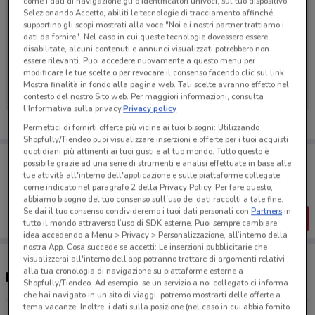
come i dati di navigazione gli o identificatori univoci, sul tuo dispositivo.
Selezionando Accetto, abiliti le tecnologie di tracciamento affinché
supportino gli scopi mostrati alla voce "Noi e i nostri partner trattiamo i
dati da fornire". Nel caso in cui queste tecnologie dovessero essere
disabilitate, alcuni contenuti e annunci visualizzati potrebbero non
Ci dispiace, al momento non abbiamo pubblicato
essere rilevanti. Puoi accedere nuovamente a questo menu per
volantini nella tua zona. Riprova più tardi.
modificare le tue scelte o per revocare il consenso facendo clic sul link
Mostra finalità in fondo alla pagina web. Tali scelte avranno effetto nel
contesto del nostro Sito web. Per maggiori informazioni, consulta
l'Informativa sulla privacy.
Privacy policy
Permettici di fornirti offerte più vicine ai tuoi bisogni: Utilizzando
Shopfully/Tiendeo puoi visualizzare inserzioni e offerte per i tuoi acquisti
quotidiani più attinenti ai tuoi gusti e al tuo mondo. Tutto questo è
Porta DoveConviene sempre con te!
possibile grazie ad una serie di strumenti e analisi effettuate in base alle
Puoi trovare le migliori offerte dei negozi vicino a te,
tue attività all'interno dell'applicazione e sulle piattaforme collegate,
salvarle e creare la tua lista del risparmio, comodamente
come indicato nel paragrafo 2 della Privacy Policy. Per fare questo,
dal tuo cellulare.
abbiamo bisogno del tuo consenso sull'uso dei dati raccolti a tale fine.
Se dai il tuo consenso condivideremo i tuoi dati personali con
Partners
in
SCARICA L’APP
tutto il mondo attraverso l’uso di SDK esterne. Puoi sempre cambiare
idea accedendo a Menu > Privacy > Personalizzazione, all’interno della
nostra App. Cosa succede se accetti: Le inserzioni pubblicitarie che
visualizzerai all'interno dell’app potranno trattare di argomenti relativi
alla tua cronologia di navigazione su piattaforme esterne a
Negozi e orari Zara
Shopfully/Tiendeo. Ad esempio, se un servizio a noi collegato ci informa
che hai navigato in un sito di viaggi, potremo mostrarti delle offerte a
tema vacanze. Inoltre, i dati sulla posizione (nel caso in cui abbia fornito