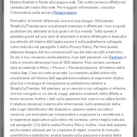
Mostra finalità in fondo alla pagina web. Tali scelte avranno effetto nel
contesto del nostro Sito web. Per maggiori informazioni, consulta
l'Informativa sulla privacy.
Privacy policy
Futura Vacanze
Futura Vacanze
Permettici di fornirti offerte più vicine ai tuoi bisogni: Utilizzando
Shopfully/Tiendeo puoi visualizzare inserzioni e offerte per i tuoi acquisti
Scade il 31/12
951 m
Scade il 31/12
951 m
quotidiani più attinenti ai tuoi gusti e al tuo mondo. Tutto questo è
possibile grazie ad una serie di strumenti e analisi effettuate in base alle
tue attività all'interno dell'applicazione e sulle piattaforme collegate,
come indicato nel paragrafo 2 della Privacy Policy. Per fare questo,
abbiamo bisogno del tuo consenso sull'uso dei dati raccolti a tale fine.
Se dai il tuo consenso condivideremo i tuoi dati personali con
Partners
in
tutto il mondo attraverso l’uso di SDK esterne. Puoi sempre cambiare
idea accedendo a Menu > Privacy > Personalizzazione, all’interno della
nostra App. Cosa succede se accetti: Le inserzioni pubblicitarie che
visualizzerai all'interno dell’app potranno trattare di argomenti relativi
alla tua cronologia di navigazione su piattaforme esterne a
Shopfully/Tiendeo. Ad esempio, se un servizio a noi collegato ci informa
che hai navigato in un sito di viaggi, potremo mostrarti delle offerte a
tema vacanze. Inoltre, i dati sulla posizione (nel caso in cui abbia fornito
il relativo consenso) insieme alle informazioni sulle prestazioni della
Atitur
Futura Vacanze
rete e agli identificativi del dispositivo, possono essere raccolte e
condivisi con terze parti per comprendere e migliorare la connettività e
Scade il 31/12
951 m
Scade il 31/12
951 m
le esperienze applicative sulle delle reti wireless, come meglio indicato
nel paragrafo 13.b della nostra Privacy Policy. Inoltre, i tuoi dati possono
anche essere utilizzati per la creazione di report, ricerche di mercato,
scientifiche e statistiche, analisi basate sulla posizione e analisi delle