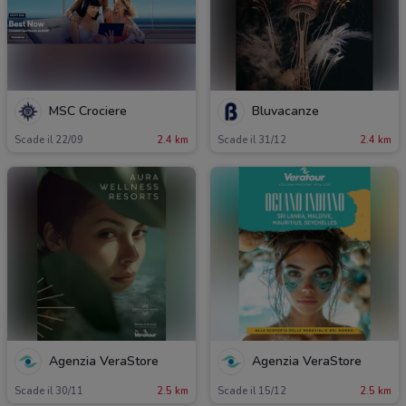
MSC Crociere
Bluvacanze
Scade il 22/09
2.4 km
Scade il 31/12
2.4 km
Agenzia VeraStore
Agenzia VeraStore
Scade il 30/11
2.5 km
Scade il 15/12
2.5 km