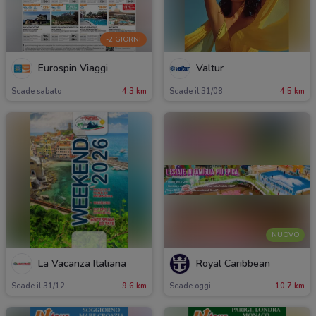
-2 GIORNI
Eurospin Viaggi
Valtur
Scade sabato
4.3 km
Scade il 31/08
4.5 km
NUOVO
La Vacanza Italiana
Royal Caribbean
Scade il 31/12
9.6 km
Scade oggi
10.7 km