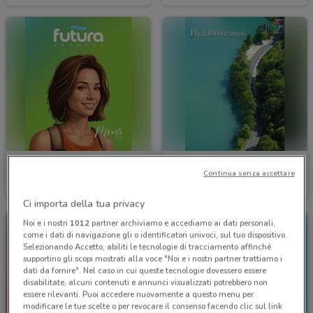
Futura Vacanze
Atitur
Continua senza accettare
Scade il 31/12
951 m
Scade il 21/12
951 m
Ci importa della tua privacy
Noi e i nostri
1012
partner archiviamo e accediamo ai dati personali,
come i dati di navigazione gli o identificatori univoci, sul tuo dispositivo.
Selezionando Accetto, abiliti le tecnologie di tracciamento affinché
supportino gli scopi mostrati alla voce "Noi e i nostri partner trattiamo i
dati da fornire". Nel caso in cui queste tecnologie dovessero essere
disabilitate, alcuni contenuti e annunci visualizzati potrebbero non
essere rilevanti. Puoi accedere nuovamente a questo menu per
modificare le tue scelte o per revocare il consenso facendo clic sul link