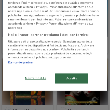
tendenze. Puoi modificare le tue preferenze in qualsiasi momento
accedendo a Menu > Privacy > Personalizzazione all'interno della
nostra App. Cosa succede se rifiuti: Continuerai a visualizzare annunci
pubblicitari, ma riguarderanno argomenti generici e probabilmente non
saranno rilevanti per i tuoi interessi. Potrai sempre cambiare idea
accedendo a Menu > Privacy > Personalizzazione all'interno della
nostra App.
Noi e i nostri partner trattiamo i dati per fornire:
Utilizzare dati di geolocalizzazione precisi. Scansione attiva delle
I Grandi Viaggi
I Grandi Viaggi
caratteristiche del dispositivo ai fini dell’identificazione. Archiviare
informazioni su dispositivo e/o accedervi. Pubblicità e contenuti
Scade il 31/12
978 m
Scade il 31/12
978 m
personalizzati, misurazione delle prestazioni dei contenuti e degli
annunci, ricerche sul pubblico, sviluppo di servizi.
Elenco dei partner
Mostra finalità
Accetto