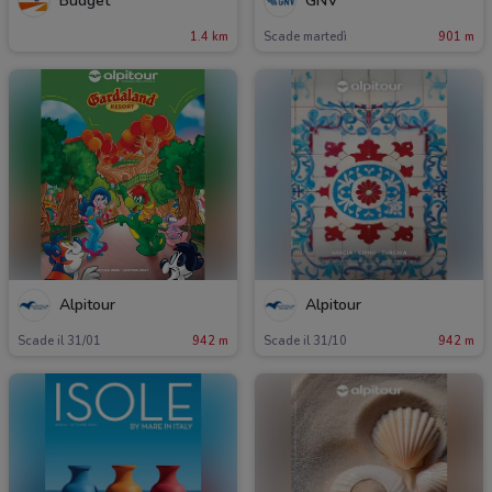
Budget
GNV
1.4 km
Scade martedì
901 m
Alpitour
Alpitour
Scade il 31/01
942 m
Scade il 31/10
942 m