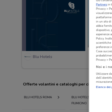
tuo consenso
Partners
in 
Privacy > Pe
visualizzera
piattaforme 
in un sito d
abbia fornit
dispositivo,
esperienze a
Policy. Inolt
scientifiche
preferenze 
Cosa succede
probabilmen
Blu Hotels
Privacy > Pe
Noi e i no
Utilizzare da
dell’identif
misurazione 
Offerte volantini e cataloghi per città nelle vi
Elenco dei 
BLU HOTELS ROMA
BLU HOTELS
FIUMICINO