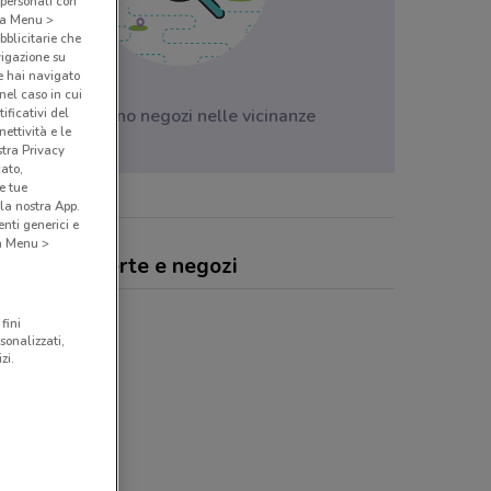
 personali con
o a Menu >
bblicitarie che
vigazione su
e hai navigato
(nel caso in cui
Non ci sono negozi nelle vicinanze
ificativi del
ettività e le
stra Privacy
cato,
e tue
la nostra App.
nti generici e
 a Menu >
 Hotels, offerte e negozi
fini
sonalizzati,
zi.