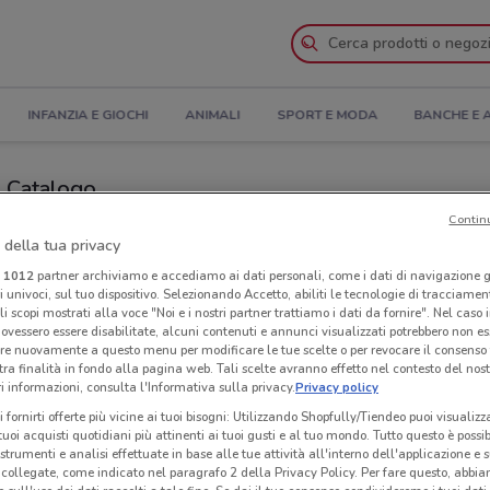
INFANZIA E GIOCHI
ANIMALI
SPORT E MODA
BANCHE E 
il Catalogo
Contin
i Blu Hotels nelle vicinanze
 della tua privacy
i
1012
partner archiviamo e accediamo ai dati personali, come i dati di navigazione g
Neg
ri univoci, sul tuo dispositivo. Selezionando Accetto, abiliti le tecnologie di tracciame
li scopi mostrati alla voce "Noi e i nostri partner trattiamo i dati da fornire". Nel caso 
ovessero essere disabilitate, alcuni contenuti e annunci visualizzati potrebbero non ess
re nuovamente a questo menu per modificare le tue scelte o per revocare il consenso
tra finalità in fondo alla pagina web. Tali scelte avranno effetto nel contesto del nost
 informazioni, consulta l'Informativa sulla privacy.
Privacy policy
i fornirti offerte più vicine ai tuoi bisogni: Utilizzando Shopfully/Tiendeo puoi visualizz
i tuoi acquisti quotidiani più attinenti ai tuoi gusti e al tuo mondo. Tutto questo è possi
 strumenti e analisi effettuate in base alle tue attività all'interno dell'applicazione e 
collegate, come indicato nel paragrafo 2 della Privacy Policy. Per fare questo, abbi