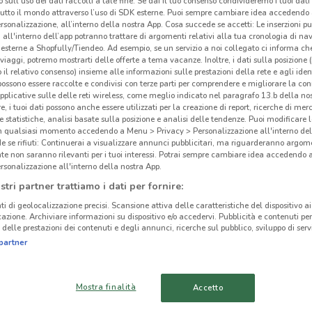
 sull'uso dei dati raccolti a tale fine. Se dai il tuo consenso condivideremo i tuoi dati
tutto il mondo attraverso l’uso di SDK esterne. Puoi sempre cambiare idea accedend
rsonalizzazione, all’interno della nostra App. Cosa succede se accetti: Le inserzioni pu
i all'interno dell’app potranno trattare di argomenti relativi alla tua cronologia di na
esterne a Shopfully/Tiendeo. Ad esempio, se un servizio a noi collegato ci informa ch
i viaggi, potremo mostrarti delle offerte a tema vacanze. Inoltre, i dati sulla posizione 
o il relativo consenso) insieme alle informazioni sulle prestazioni della rete e agli ident
 possono essere raccolte e condivisi con terze parti per comprendere e migliorare la conn
pplicative sulle delle reti wireless, come meglio indicato nel paragrafo 13.b della no
re, i tuoi dati possono anche essere utilizzati per la creazione di report, ricerche di mer
 e statistiche, analisi basate sulla posizione e analisi delle tendenze. Puoi modificare l
in qualsiasi momento accedendo a Menu > Privacy > Personalizzazione all'interno del
 se rifiuti: Continuerai a visualizzare annunci pubblicitari, ma riguarderanno argome
te non saranno rilevanti per i tuoi interessi. Potrai sempre cambiare idea accedendo
Blu
rsonalizzazione all'interno della nostra App.
stri partner trattiamo i dati per fornire:
ti di geolocalizzazione precisi. Scansione attiva delle caratteristiche del dispositivo ai 
icazione. Archiviare informazioni su dispositivo e/o accedervi. Pubblicità e contenuti per
delle prestazioni dei contenuti e degli annunci, ricerche sul pubblico, sviluppo di servi
cinanze
partner
BLU HOTELS
BLU HOTELS
Mostra finalità
Accetto
MONTEROTONDO
CIAMPINO