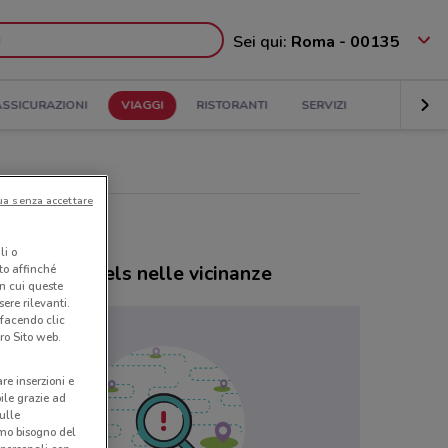
Sei qui:
Roma - 00135
ASSICURAZIONI
VIAGGI
RISTORANTI
SERVIZI
ua senza accettare
li o
ozi Blu Hotels nelle vicinanze
nto affinché
in cui queste
ere rilevanti.
 facendo clic
ro Sito web.
are inserzioni e
bile grazie ad
sulle
amo bisogno del