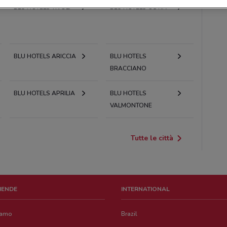
BLU HOTELS TIVOLI
BLU HOTELS OSTIA
BLU HOTELS ARICCIA
BLU HOTELS
BRACCIANO
BLU HOTELS APRILIA
BLU HOTELS
VALMONTONE
Tutte le città
ZIENDE
INTERNATIONAL
iamo
Brazil