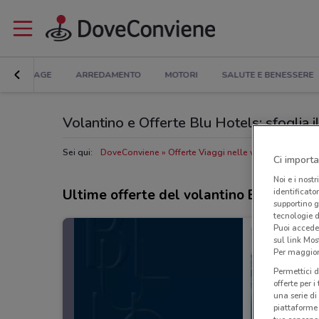
BRICOLAGE
ARREDAMENTO
MOTORI
SALUTE E BENESSERE
Volantino e Offerte Blu Hotels: sfoglia 
Sei qui:
DoveConviene
Offerte Viaggi nelle vicinanze
Negoz
Ci importa
Noi e i nostr
Ultime offerte del volantino Blu Hotels
identificato
supportino g
tecnologie d
Puoi accede
sul link Mos
Per maggiori
Permettici d
offerte per 
una serie di
piattaforme 