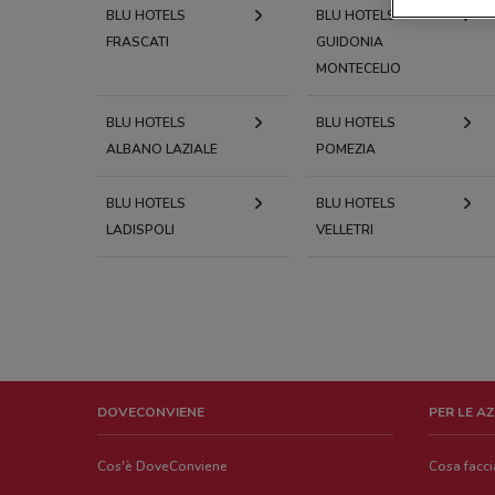
BLU HOTELS
BLU HOTELS
FRASCATI
GUIDONIA
MONTECELIO
BLU HOTELS
BLU HOTELS
ALBANO LAZIALE
POMEZIA
BLU HOTELS
BLU HOTELS
LADISPOLI
VELLETRI
DOVECONVIENE
PER LE A
Cos'è DoveConviene
Cosa facc