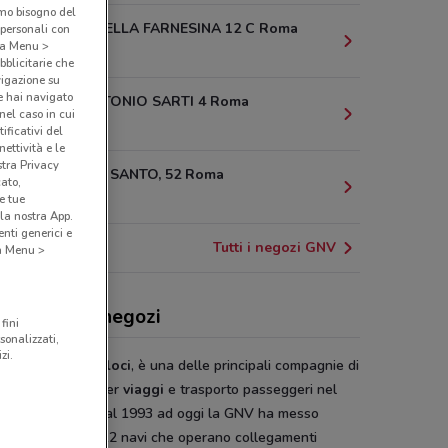
amo bisogno del
VIA ORTI DELLA FARNESINA 12 C Roma
 personali con
o a Menu >
1 km
bblicitarie che
vigazione su
e hai navigato
LARGO ANTONIO SARTI 4 Roma
(nel caso in cui
1.6 km
ificativi del
ettività e le
stra Privacy
VIA MONTE SANTO, 52 Roma
cato,
1.7 km
e tue
la nostra App.
nti generici e
Tutti i negozi GNV
 a Menu >
, offerte e negozi
fini
sonalizzati,
zi.
,
Grandi
Navi
Veloci
, è una delle principali compagnie di
azione italiane per
viaggi
e trasporto passeggeri nel
 Mediterraneo. Dal 1993 ad oggi la GNV ha messo
me una flotta di 12 navi che operano collegamenti