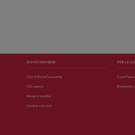
DOVECONVIENE
PER LE A
Cos'è DoveConviene
Cosa facc
Chi siamo
Richieste 
News e media
Lavora con noi