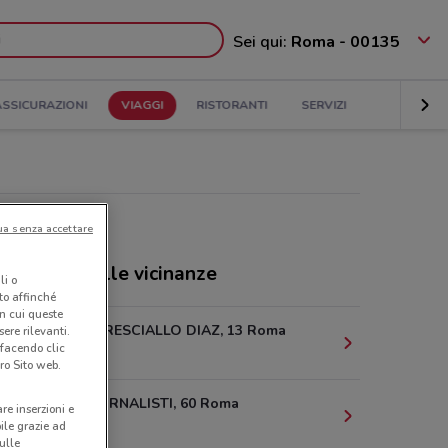
Sei qui:
Roma - 00135
ASSICURAZIONI
VIAGGI
RISTORANTI
SERVIZI
ua senza accettare
ozi GNV nelle vicinanze
li o
nto affinché
in cui queste
LARGO MARESCIALLO DIAZ, 13 Roma
ere rilevanti.
 facendo clic
901 m
ro Sito web.
VIA DEI GIORNALISTI, 60 Roma
are inserzioni e
990 m
bile grazie ad
sulle