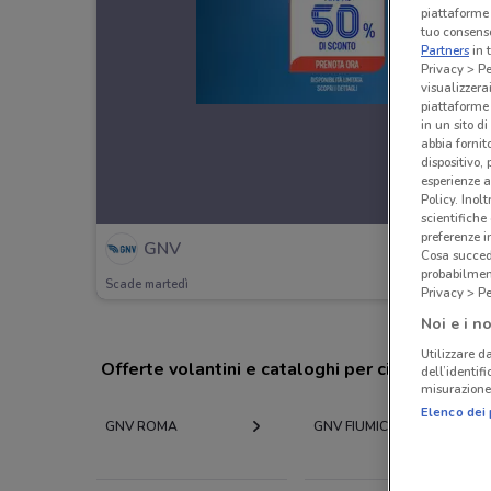
piattaforme 
tuo consenso
Partners
in 
Privacy > Pe
visualizzera
piattaforme 
in un sito d
abbia fornit
dispositivo,
esperienze a
Policy. Inolt
scientifiche
preferenze 
GNV
Cosa succede
probabilmen
Scade martedì
Privacy > Pe
Noi e i no
Utilizzare da
Offerte volantini e cataloghi per città nelle vi
dell’identif
misurazione 
Elenco dei 
GNV ROMA
GNV FIUMICINO