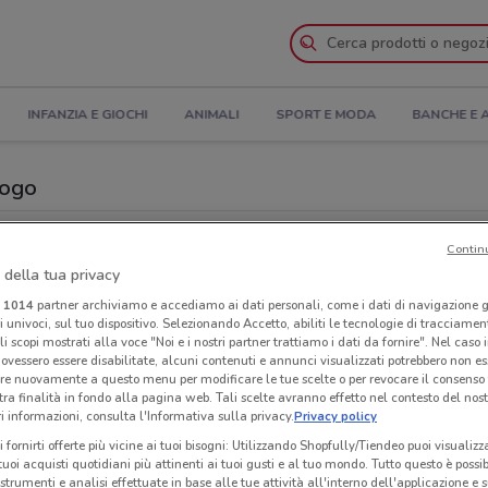
INFANZIA E GIOCHI
ANIMALI
SPORT E MODA
BANCHE E 
logo
i GNV nelle vicinanze
Contin
 della tua privacy
Neg
i
1014
partner archiviamo e accediamo ai dati personali, come i dati di navigazione g
ri univoci, sul tuo dispositivo. Selezionando Accetto, abiliti le tecnologie di tracciame
li scopi mostrati alla voce "Noi e i nostri partner trattiamo i dati da fornire". Nel caso 
ovessero essere disabilitate, alcuni contenuti e annunci visualizzati potrebbero non ess
re nuovamente a questo menu per modificare le tue scelte o per revocare il consenso
tra finalità in fondo alla pagina web. Tali scelte avranno effetto nel contesto del nost
 informazioni, consulta l'Informativa sulla privacy.
Privacy policy
i fornirti offerte più vicine ai tuoi bisogni: Utilizzando Shopfully/Tiendeo puoi visualizz
i tuoi acquisti quotidiani più attinenti ai tuoi gusti e al tuo mondo. Tutto questo è possi
 strumenti e analisi effettuate in base alle tue attività all'interno dell'applicazione e 