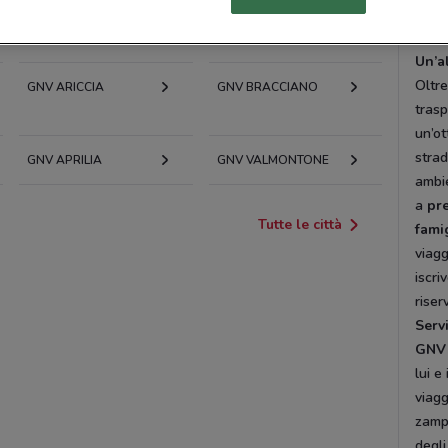
marit
GNV TIVOLI
GNV OSTIA
Fran
Un’a
Oltr
GNV ARICCIA
GNV BRACCIANO
trasp
un’ot
strad
GNV APRILIA
GNV VALMONTONE
ambi
a
pre
Tutte le città
fami
viagg
iscri
riser
Servi
GNV
lui e
viagg
zamp
degl