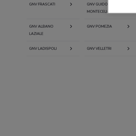
GNV FRASCATI
GNV GUIDONIA
MONTECELIO
GNV ALBANO
GNV POMEZIA
LAZIALE
GNV LADISPOLI
GNV VELLETRI