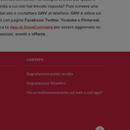
da a cui non hai trovato risposta? Puoi scrivere una
dal sito o contattare
GNV
al telefono.
GNV
è attiva sui
al
con pagine
Facebook
Twitter
,
Youtube
e
Pinterest
.
ica la
App
di
DoveConviene
per essere aggiornato su
ozioni
,
sconti
e
offerte
.
CONTATTI
Segnalazione punto vendita
Segnalazione Volantino
Hai un malfunzionamento sul web o sull'app?