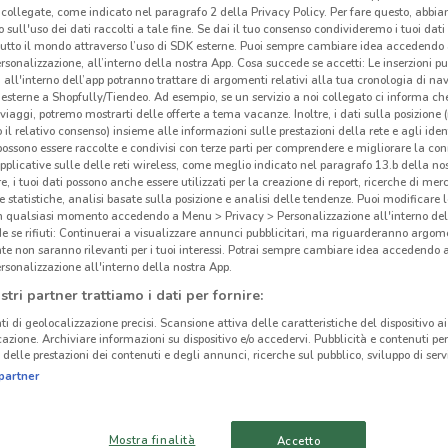
collegate, come indicato nel paragrafo 2 della Privacy Policy. Per fare questo, abbi
 sull'uso dei dati raccolti a tale fine. Se dai il tuo consenso condivideremo i tuoi dati
tutto il mondo attraverso l’uso di SDK esterne. Puoi sempre cambiare idea accedend
rsonalizzazione, all’interno della nostra App. Cosa succede se accetti: Le inserzioni pu
i all'interno dell’app potranno trattare di argomenti relativi alla tua cronologia di na
esterne a Shopfully/Tiendeo. Ad esempio, se un servizio a noi collegato ci informa ch
i viaggi, potremo mostrarti delle offerte a tema vacanze. Inoltre, i dati sulla posizione 
o il relativo consenso) insieme alle informazioni sulle prestazioni della rete e agli ident
 possono essere raccolte e condivisi con terze parti per comprendere e migliorare la conn
pplicative sulle delle reti wireless, come meglio indicato nel paragrafo 13.b della no
re, i tuoi dati possono anche essere utilizzati per la creazione di report, ricerche di mer
 e statistiche, analisi basate sulla posizione e analisi delle tendenze. Puoi modificare l
in qualsiasi momento accedendo a Menu > Privacy > Personalizzazione all'interno del
 se rifiuti: Continuerai a visualizzare annunci pubblicitari, ma riguarderanno argome
te non saranno rilevanti per i tuoi interessi. Potrai sempre cambiare idea accedendo
901 m
rsonalizzazione all'interno della nostra App.
stri partner trattiamo i dati per fornire:
GNV
ti di geolocalizzazione precisi. Scansione attiva delle caratteristiche del dispositivo ai 
cinanze
icazione. Archiviare informazioni su dispositivo e/o accedervi. Pubblicità e contenuti per
delle prestazioni dei contenuti e degli annunci, ricerche sul pubblico, sviluppo di servi
GNV
partner
navig
GNV
GNV CIAMPINO
Mare
MONTEROTONDO
insie
Mostra finalità
Accetto