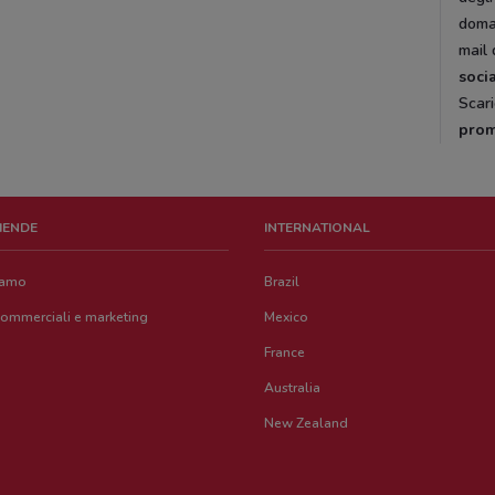
doman
mail 
soci
Scar
prom
ZIENDE
INTERNATIONAL
iamo
Brazil
commerciali e marketing
Mexico
France
Australia
New Zealand