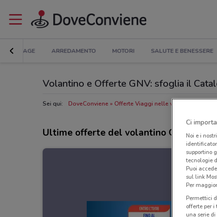
BRICOLAGE
ARREDAMENTO
MOTORI
SALUTE E BENESSERE
Volantino e Offerte GNV: sfoglia il Cata
Sei qui:
DoveConviene
Offerte Viaggi nelle vicinanze
Negoz
Ci importa
Ultime offerte del volantino GNV
Noi e i nostr
identificato
supportino g
tecnologie d
Puoi accede
sul link Mos
Per maggiori
Permettici d
offerte per 
una serie di