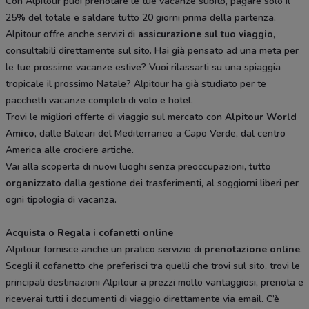
Con Alpitour puoi prenotare le tue vacanze subito, pagare solo il
25% del totale e saldare tutto 20 giorni prima della partenza.
Alpitour offre anche servizi di
assicurazione sul tuo viaggio
,
consultabili direttamente sul sito. Hai già pensato ad una meta per
le tue prossime vacanze estive? Vuoi rilassarti su una spiaggia
tropicale il prossimo Natale? Alpitour ha già studiato per te
pacchetti vacanze completi di volo e hotel.
Trovi le migliori offerte di viaggio sul mercato con
Alpitour World
Amico
, dalle Baleari del Mediterraneo a Capo Verde, dal centro
America alle crociere artiche.
Vai alla scoperta di nuovi luoghi senza preoccupazioni,
tutto
organizzato
dalla gestione dei trasferimenti, al soggiorni liberi per
ogni tipologia di vacanza.
Acquista o Regala i cofanetti online
Alpitour fornisce anche un pratico servizio di
prenotazione online
.
Scegli il cofanetto che preferisci tra quelli che trovi sul sito, trovi le
principali destinazioni Alpitour a prezzi molto vantaggiosi, prenota e
riceverai tutti i documenti di viaggio direttamente via email. C’è