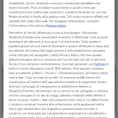
disabilitate, alcuni contenuti e annunci visualizzati potrebbero non
essere rilevanti. Puoi accedere nuovamente a questo menu per
modificare le tue scelte o per revocare il consenso facendo clic sul link
Mostra finalità in fondo alla pagina web. Tali scelte avranno effetto nel
contesto del nostro Sito web. Per maggiori informazioni, consulta
l'Informativa sulla privacy.
Privacy policy
Permettici di fornirti offerte più vicine ai tuoi bisogni: Utilizzando
Shopfully/Tiendeo puoi visualizzare inserzioni e offerte per i tuoi acquisti
quotidiani più attinenti ai tuoi gusti e al tuo mondo. Tutto questo è
possibile grazie ad una serie di strumenti e analisi effettuate in base alle
Alpitour
Alpitour
tue attività all'interno dell'applicazione e sulle piattaforme collegate,
come indicato nel paragrafo 2 della Privacy Policy. Per fare questo,
Scade il 31/10
942 m
Scade il 31/10
942 m
abbiamo bisogno del tuo consenso sull'uso dei dati raccolti a tale fine.
Se dai il tuo consenso condivideremo i tuoi dati personali con
Partners
in
tutto il mondo attraverso l’uso di SDK esterne. Puoi sempre cambiare
idea accedendo a Menu > Privacy > Personalizzazione, all’interno della
nostra App. Cosa succede se accetti: Le inserzioni pubblicitarie che
visualizzerai all'interno dell’app potranno trattare di argomenti relativi
alla tua cronologia di navigazione su piattaforme esterne a
Shopfully/Tiendeo. Ad esempio, se un servizio a noi collegato ci informa
che hai navigato in un sito di viaggi, potremo mostrarti delle offerte a
tema vacanze. Inoltre, i dati sulla posizione (nel caso in cui abbia fornito
il relativo consenso) insieme alle informazioni sulle prestazioni della
rete e agli identificativi del dispositivo, possono essere raccolte e
condivisi con terze parti per comprendere e migliorare la connettività e
le esperienze applicative sulle delle reti wireless, come meglio indicato