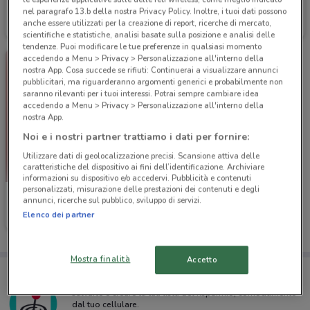
Alpitour
Alpitour
nel paragrafo 13.b della nostra Privacy Policy. Inoltre, i tuoi dati possono
anche essere utilizzati per la creazione di report, ricerche di mercato,
Scade il 31/12
942 m
Scade il 31/12
942 m
scientifiche e statistiche, analisi basate sulla posizione e analisi delle
tendenze. Puoi modificare le tue preferenze in qualsiasi momento
accedendo a Menu > Privacy > Personalizzazione all'interno della
nostra App. Cosa succede se rifiuti: Continuerai a visualizzare annunci
pubblicitari, ma riguarderanno argomenti generici e probabilmente non
saranno rilevanti per i tuoi interessi. Potrai sempre cambiare idea
accedendo a Menu > Privacy > Personalizzazione all'interno della
nostra App.
Noi e i nostri partner trattiamo i dati per fornire:
Utilizzare dati di geolocalizzazione precisi. Scansione attiva delle
caratteristiche del dispositivo ai fini dell’identificazione. Archiviare
informazioni su dispositivo e/o accedervi. Pubblicità e contenuti
personalizzati, misurazione delle prestazioni dei contenuti e degli
Alpitour
annunci, ricerche sul pubblico, sviluppo di servizi.
Elenco dei partner
Scade il 31/12
942 m
Mostra finalità
Accetto
Porta DoveConviene sempre con te!
Puoi trovare le migliori offerte dei negozi vicino a te,
salvarle e creare la tua lista del risparmio, comodamente
dal tuo cellulare.