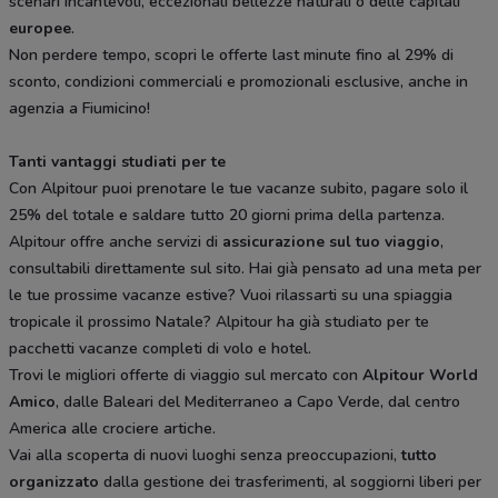
scenari incantevoli, eccezionali bellezze naturali o delle capitali
europee
.
Non perdere tempo, scopri le offerte last minute fino al 29% di
sconto, condizioni commerciali e promozionali esclusive, anche in
agenzia a Fiumicino!
Tanti vantaggi studiati per te
Con Alpitour puoi prenotare le tue vacanze subito, pagare solo il
25% del totale e saldare tutto 20 giorni prima della partenza.
Alpitour offre anche servizi di
assicurazione sul tuo viaggio
,
consultabili direttamente sul sito. Hai già pensato ad una meta per
le tue prossime vacanze estive? Vuoi rilassarti su una spiaggia
tropicale il prossimo Natale? Alpitour ha già studiato per te
pacchetti vacanze completi di volo e hotel.
Trovi le migliori offerte di viaggio sul mercato con
Alpitour World
Amico
, dalle Baleari del Mediterraneo a Capo Verde, dal centro
America alle crociere artiche.
Vai alla scoperta di nuovi luoghi senza preoccupazioni,
tutto
organizzato
dalla gestione dei trasferimenti, al soggiorni liberi per