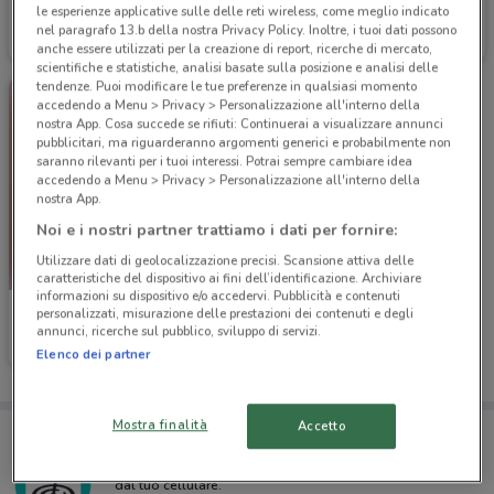
Alpitour
Alpitour
le esperienze applicative sulle delle reti wireless, come meglio indicato
nel paragrafo 13.b della nostra Privacy Policy. Inoltre, i tuoi dati possono
Scade il 31/12
5.7 km
Scade il 31/12
5.7 km
anche essere utilizzati per la creazione di report, ricerche di mercato,
scientifiche e statistiche, analisi basate sulla posizione e analisi delle
tendenze. Puoi modificare le tue preferenze in qualsiasi momento
accedendo a Menu > Privacy > Personalizzazione all'interno della
nostra App. Cosa succede se rifiuti: Continuerai a visualizzare annunci
pubblicitari, ma riguarderanno argomenti generici e probabilmente non
saranno rilevanti per i tuoi interessi. Potrai sempre cambiare idea
accedendo a Menu > Privacy > Personalizzazione all'interno della
nostra App.
Noi e i nostri partner trattiamo i dati per fornire:
Utilizzare dati di geolocalizzazione precisi. Scansione attiva delle
caratteristiche del dispositivo ai fini dell’identificazione. Archiviare
informazioni su dispositivo e/o accedervi. Pubblicità e contenuti
personalizzati, misurazione delle prestazioni dei contenuti e degli
Alpitour
annunci, ricerche sul pubblico, sviluppo di servizi.
Scade il 31/12
5.7 km
Elenco dei partner
Mostra finalità
Accetto
Porta DoveConviene sempre con te!
Puoi trovare le migliori offerte dei negozi vicino a te,
salvarle e creare la tua lista del risparmio, comodamente
dal tuo cellulare.