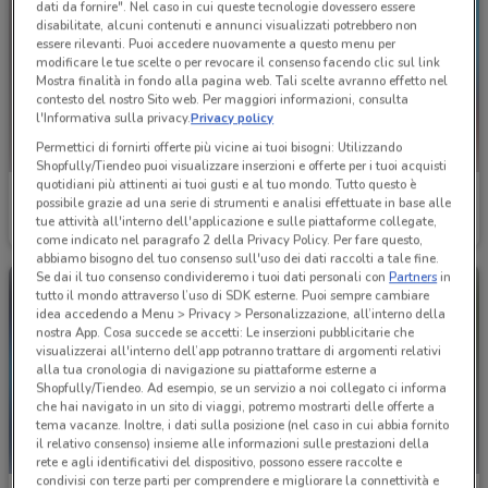
dati da fornire". Nel caso in cui queste tecnologie dovessero essere
disabilitate, alcuni contenuti e annunci visualizzati potrebbero non
essere rilevanti. Puoi accedere nuovamente a questo menu per
modificare le tue scelte o per revocare il consenso facendo clic sul link
Mostra finalità in fondo alla pagina web. Tali scelte avranno effetto nel
contesto del nostro Sito web. Per maggiori informazioni, consulta
l'Informativa sulla privacy.
Privacy policy
Permettici di fornirti offerte più vicine ai tuoi bisogni: Utilizzando
Shopfully/Tiendeo puoi visualizzare inserzioni e offerte per i tuoi acquisti
quotidiani più attinenti ai tuoi gusti e al tuo mondo. Tutto questo è
Alpitour
Alpitour
possibile grazie ad una serie di strumenti e analisi effettuate in base alle
tue attività all'interno dell'applicazione e sulle piattaforme collegate,
Scade il 31/10
5.7 km
Scade il 31/10
5.7 km
come indicato nel paragrafo 2 della Privacy Policy. Per fare questo,
abbiamo bisogno del tuo consenso sull'uso dei dati raccolti a tale fine.
Se dai il tuo consenso condivideremo i tuoi dati personali con
Partners
in
tutto il mondo attraverso l’uso di SDK esterne. Puoi sempre cambiare
idea accedendo a Menu > Privacy > Personalizzazione, all’interno della
nostra App. Cosa succede se accetti: Le inserzioni pubblicitarie che
visualizzerai all'interno dell’app potranno trattare di argomenti relativi
alla tua cronologia di navigazione su piattaforme esterne a
Shopfully/Tiendeo. Ad esempio, se un servizio a noi collegato ci informa
che hai navigato in un sito di viaggi, potremo mostrarti delle offerte a
tema vacanze. Inoltre, i dati sulla posizione (nel caso in cui abbia fornito
il relativo consenso) insieme alle informazioni sulle prestazioni della
rete e agli identificativi del dispositivo, possono essere raccolte e
condivisi con terze parti per comprendere e migliorare la connettività e