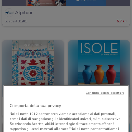
Alpitour
Scade il 31/01
5.7 km
Continua senza accettare
Alpitour
Alpitour
Ci importa della tua privacy
Scade il 31/10
5.7 km
Scade il 31/10
5.7 km
Noi e i nostri
1012
partner archiviamo e accediamo ai dati personali,
come i dati di navigazione gli o identificatori univoci, sul tuo dispositivo.
Selezionando Accetto, abiliti le tecnologie di tracciamento affinché
supportino gli scopi mostrati alla voce "Noi e i nostri partner trattiamo i