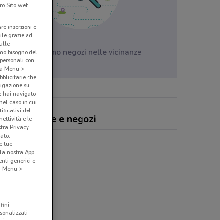
ro Sito web.
are inserzioni e
bile grazie ad
sulle
Non ci sono negozi nelle vicinanze
amo bisogno del
 personali con
o a Menu >
bblicitarie che
vigazione su
e hai navigato
(nel caso in cui
ificativi del
dana, offerte e negozi
ettività e le
stra Privacy
cato,
e tue
la nostra App.
nti generici e
 a Menu >
fini
sonalizzati,