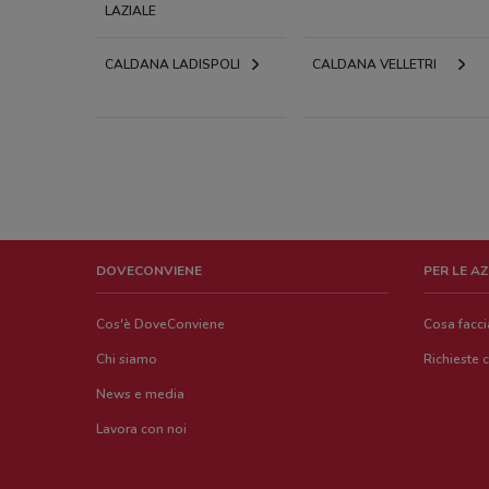
LAZIALE
CALDANA LADISPOLI
CALDANA VELLETRI
DOVECONVIENE
PER LE A
Cos'è DoveConviene
Cosa facc
Chi siamo
Richieste 
News e media
Lavora con noi