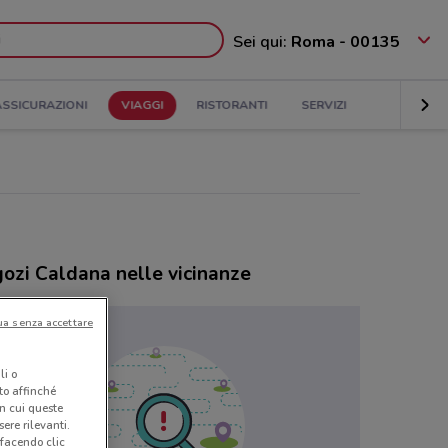
Sei qui:
Roma - 00135
ASSICURAZIONI
VIAGGI
RISTORANTI
SERVIZI
ozi Caldana nelle vicinanze
ua senza accettare
li o
nto affinché
in cui queste
ere rilevanti.
 facendo clic