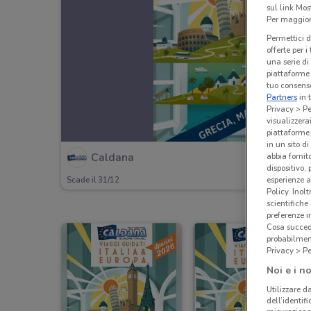
sul link Mos
Per maggiori
Permettici d
offerte per 
una serie di
piattaforme 
tuo consenso
Partners
in 
Privacy > Pe
visualizzera
piattaforme 
in un sito d
Caldana
abbia fornit
dispositivo,
esperienze a
Scade il 31/12
Policy. Inolt
scientifiche
preferenze 
Cosa succede
probabilmen
Privacy > Pe
Noi e i no
Utilizzare da
dell’identif