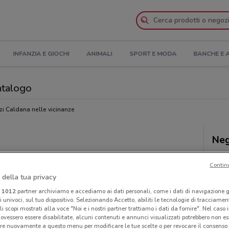
INFANZIA E GIOCHI
ANIMALI
SPORT E MODA
BANCHE E 
Catalogo
i Caldana nelle vicinanze
Neg
Contin
 della tua privacy
i
1012
partner archiviamo e accediamo ai dati personali, come i dati di navigazione g
ri univoci, sul tuo dispositivo. Selezionando Accetto, abiliti le tecnologie di tracciame
li scopi mostrati alla voce "Noi e i nostri partner trattiamo i dati da fornire". Nel caso 
ovessero essere disabilitate, alcuni contenuti e annunci visualizzati potrebbero non ess
re nuovamente a questo menu per modificare le tue scelte o per revocare il consenso