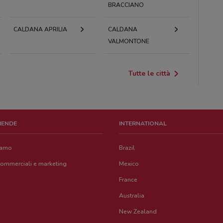
BRACCIANO
CALDANA APRILIA
CALDANA
VALMONTONE
Tutte le città
ZIENDE
INTERNATIONAL
iamo
Brazil
commerciali e marketing
Mexico
France
Australia
New Zealand