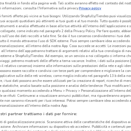
tra finalità in fondo alla pagina web. Tali scelte avranno effetto nel contesto del nost
 informazioni, consulta l'Informativa sulla privacy.
Privacy policy
i fornirti offerte più vicine ai tuoi bisogni: Utilizzando Shopfully/Tiendeo puoi visualizz
i tuoi acquisti quotidiani più attinenti ai tuoi gusti e al tuo mondo. Tutto questo è possi
 strumenti e analisi effettuate in base alle tue attività all'interno dell'applicazione e 
collegate, come indicato nel paragrafo 2 della Privacy Policy. Per fare questo, abbi
 sull'uso dei dati raccolti a tale fine. Se dai il tuo consenso condivideremo i tuoi dati
tutto il mondo attraverso l’uso di SDK esterne. Puoi sempre cambiare idea accedend
rsonalizzazione, all’interno della nostra App. Cosa succede se accetti: Le inserzioni pu
i all'interno dell’app potranno trattare di argomenti relativi alla tua cronologia di na
esterne a Shopfully/Tiendeo. Ad esempio, se un servizio a noi collegato ci informa ch
i viaggi, potremo mostrarti delle offerte a tema vacanze. Inoltre, i dati sulla posizione 
o il relativo consenso) insieme alle informazioni sulle prestazioni della rete e agli ident
Cal
 possono essere raccolte e condivisi con terze parti per comprendere e migliorare la conn
pplicative sulle delle reti wireless, come meglio indicato nel paragrafo 13.b della no
re, i tuoi dati possono anche essere utilizzati per la creazione di report, ricerche di mer
 e statistiche, analisi basate sulla posizione e analisi delle tendenze. Puoi modificare l
in qualsiasi momento accedendo a Menu > Privacy > Personalizzazione all'interno del
 se rifiuti: Continuerai a visualizzare annunci pubblicitari, ma riguarderanno argome
te non saranno rilevanti per i tuoi interessi. Potrai sempre cambiare idea accedendo
rsonalizzazione all'interno della nostra App.
stri partner trattiamo i dati per fornire:
ti di geolocalizzazione precisi. Scansione attiva delle caratteristiche del dispositivo ai 
icazione. Archiviare informazioni su dispositivo e/o accedervi. Pubblicità e contenuti per