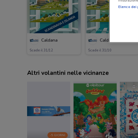
misurazione 
Elenco dei 
Caldana
Caldana
Scade il 31/12
Scade il 31/10
Altri volantini nelle vicinanze
-5 GIORNI