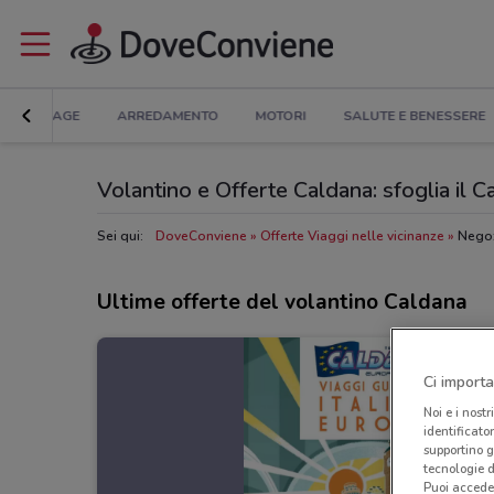
BRICOLAGE
ARREDAMENTO
MOTORI
SALUTE E BENESSERE
Volantino e Offerte Caldana: sfoglia il 
Sei qui:
DoveConviene
Offerte Viaggi nelle vicinanze
Negoz
Ultime offerte del volantino Caldana
Ci importa
Noi e i nostr
identificato
supportino g
tecnologie d
Puoi accede