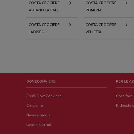
COSTA CROCIERE
COSTA CROCIERE
ALBANO LAZIALE
POMEZIA
COSTA CROCIERE
COSTA CROCIERE
LADISPOLI
VELLETRI
DOVECONVIENE
PER LE A
Cos'è DoveConviene
Cosa facc
Chi siamo
Richieste 
News e media
Lavora con noi