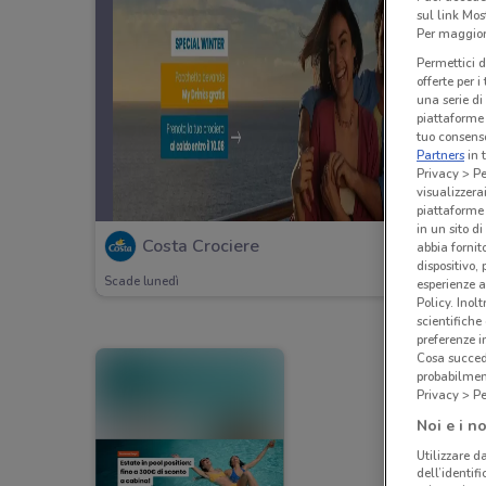
sul link Mos
Per maggiori
Permettici d
offerte per 
una serie di
piattaforme 
tuo consenso
Partners
in 
Privacy > Pe
visualizzera
piattaforme 
in un sito d
Costa Crociere
abbia fornit
dispositivo,
Scade lunedì
esperienze a
Policy. Inolt
scientifiche
preferenze 
Cosa succede
probabilmen
Privacy > Pe
Noi e i no
Utilizzare da
dell’identif