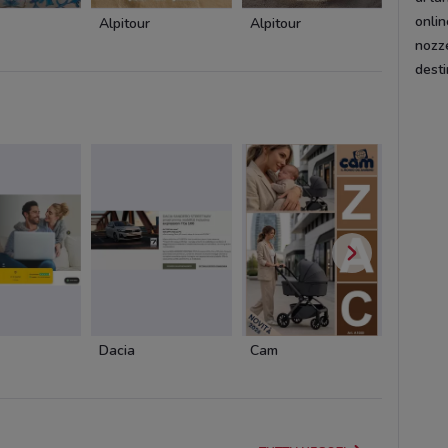
onlin
Alpitour
Alpitour
Alpitou
nozz
desti
Dacia
Cam
Cam