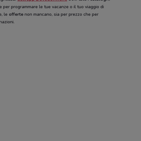
e per programmare le tue vacanze o il tuo viaggio di
r
Alpitour
Alpitour
Alpitou
e, le
offerte
non mancano, sia per prezzo che per
nazioni.
Pali
Hype