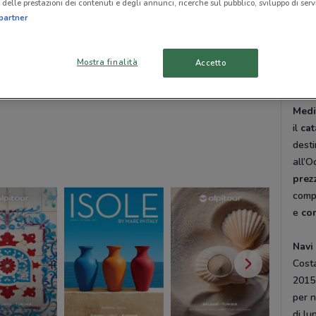
delle prestazioni dei contenuti e degli annunci, ricerche sul pubblico, sviluppo di servi
e pr
partner
dell’
Dove
Mostra finalità
Accetto
La ri
spett
Medi
il
cat
desti
all’O
prez
compr
e
co
Navi
Costa
2015
per 
di l