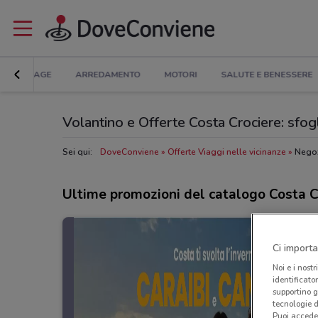
BRICOLAGE
ARREDAMENTO
MOTORI
SALUTE E BENESSERE
Volantino e Offerte Costa Crociere: sfogl
Sei qui:
DoveConviene
Offerte Viaggi nelle vicinanze
Negoz
Ultime promozioni del catalogo Costa C
Ci importa
Noi e i nostr
identificato
supportino g
tecnologie d
Puoi accede