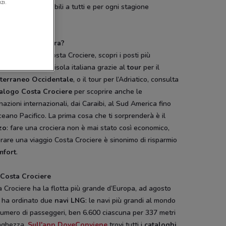
zi.
omozioni
accessibili a tutti e per ogni stagione
anno.
 fare una crociera?
sposta te la dà Costa Crociere, scopri i posti più
acolari della Penisola italiana grazie al
tour
per il
terraneo Occidentale
, o il tour per l’Adriatico, consulta
alogo Costa Crociere
per scoprire anche le
nazioni internazionali, dai Caraibi, al Sud America fino
ceano Pacifico. La prima cosa che ti sorprenderà è il
zo
: fare una crociera non è mai stato così economico,
are una viaggio Costa Crociere è sinonimo di risparmio
mfort
.
 Costa Crociere
 Crociere ha la flotta più grande d’Europa, ad agosto
 ha ordinato due
navi LNG
: le navi più grandi al mondo
numero di passeggeri, ben 6.600 ciascuna per 337 metri
unghezza.
Sull'app DoveConviene
trovi tutti i
cataloghi