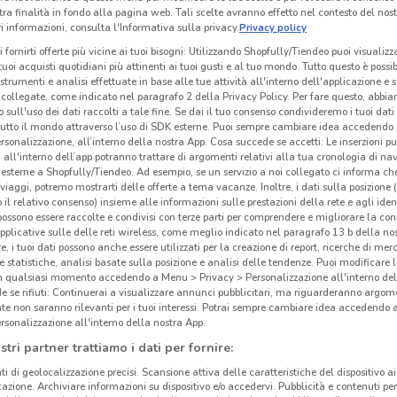
tra finalità in fondo alla pagina web. Tali scelte avranno effetto nel contesto del nost
 informazioni, consulta l'Informativa sulla privacy.
Privacy policy
i fornirti offerte più vicine ai tuoi bisogni: Utilizzando Shopfully/Tiendeo puoi visualizz
i tuoi acquisti quotidiani più attinenti ai tuoi gusti e al tuo mondo. Tutto questo è possi
 strumenti e analisi effettuate in base alle tue attività all'interno dell'applicazione e 
collegate, come indicato nel paragrafo 2 della Privacy Policy. Per fare questo, abbi
 sull'uso dei dati raccolti a tale fine. Se dai il tuo consenso condivideremo i tuoi dati
tutto il mondo attraverso l’uso di SDK esterne. Puoi sempre cambiare idea accedend
rsonalizzazione, all’interno della nostra App. Cosa succede se accetti: Le inserzioni pu
i all'interno dell’app potranno trattare di argomenti relativi alla tua cronologia di na
esterne a Shopfully/Tiendeo. Ad esempio, se un servizio a noi collegato ci informa ch
i viaggi, potremo mostrarti delle offerte a tema vacanze. Inoltre, i dati sulla posizione 
o il relativo consenso) insieme alle informazioni sulle prestazioni della rete e agli ident
 possono essere raccolte e condivisi con terze parti per comprendere e migliorare la conn
1.9 km
pplicative sulle delle reti wireless, come meglio indicato nel paragrafo 13.b della no
re, i tuoi dati possono anche essere utilizzati per la creazione di report, ricerche di mer
 e statistiche, analisi basate sulla posizione e analisi delle tendenze. Puoi modificare l
Cos
in qualsiasi momento accedendo a Menu > Privacy > Personalizzazione all'interno del
 se rifiuti: Continuerai a visualizzare annunci pubblicitari, ma riguarderanno argome
Cos
te non saranno rilevanti per i tuoi interessi. Potrai sempre cambiare idea accedendo
rsonalizzazione all'interno della nostra App.
Cost
stri partner trattiamo i dati per fornire:
infat
ti di geolocalizzazione precisi. Scansione attiva delle caratteristiche del dispositivo ai 
icazione. Archiviare informazioni su dispositivo e/o accedervi. Pubblicità e contenuti per
viagg