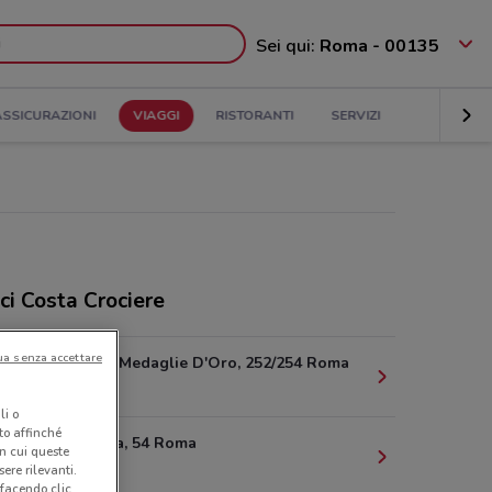
Sei qui:
Roma - 00135
ASSICURAZIONI
VIAGGI
RISTORANTI
SERVIZI
ici Costa Crociere
ua senza accettare
Viale Delle Medaglie D'Oro, 252/254 Roma
1.9 km
li o
nto affinché
Via Flaminia, 54 Roma
in cui queste
2.7 km
ere rilevanti.
 facendo clic