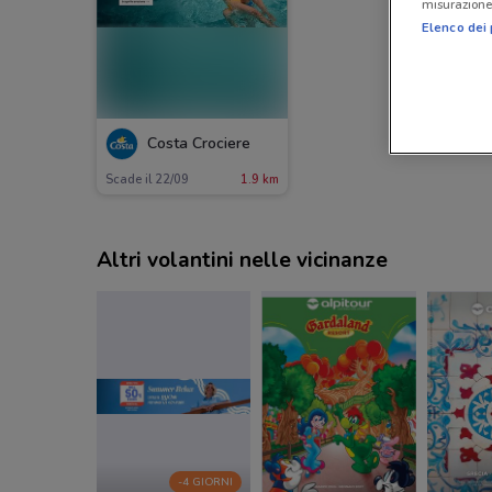
misurazione 
Elenco dei 
Costa Crociere
Scade il 22/09
1.9 km
Altri volantini nelle vicinanze
-4 GIORNI