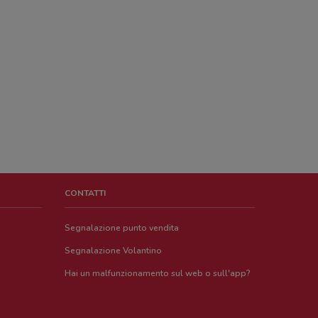
CONTATTI
Segnalazione punto vendita
Segnalazione Volantino
Hai un malfunzionamento sul web o sull'app?