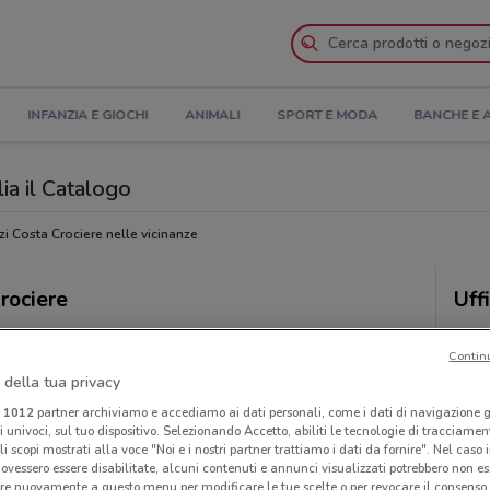
INFANZIA E GIOCHI
ANIMALI
SPORT E MODA
BANCHE E 
ia il Catalogo
i Costa Crociere nelle vicinanze
rociere
Uff
Contin
 della tua privacy
i
1012
partner archiviamo e accediamo ai dati personali, come i dati di navigazione g
ri univoci, sul tuo dispositivo. Selezionando Accetto, abiliti le tecnologie di tracciame
li scopi mostrati alla voce "Noi e i nostri partner trattiamo i dati da fornire". Nel caso 
ovessero essere disabilitate, alcuni contenuti e annunci visualizzati potrebbero non ess
re nuovamente a questo menu per modificare le tue scelte o per revocare il consenso