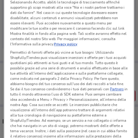
Selezionando Accetto, abiliti le tecnologie di tracciamento affinché
supportino gli scopi mostrati alla voce "Noi e i nostri partner trattiamo i
dati da fornire". Nel caso in cui queste tecnologie dovessero essere
disabilitate, alcuni contenuti e annunci visualizzati potrebbero non
essere rilevanti. Puoi accedere nuovamente a questo menu per
Ci dispiace, al momento non abbiamo pubblicato
modificare le tue scelte o per revocare il consenso facendo clic sul link
volantini nella tua zona. Riprova più tardi.
Mostra finalità in fondo alla pagina web. Tali scelte avranno effetto nel
contesto del nostro Sito web. Per maggiori informazioni, consulta
l'Informativa sulla privacy.
Privacy policy
Permettici di fornirti offerte più vicine ai tuoi bisogni: Utilizzando
Shopfully/Tiendeo puoi visualizzare inserzioni e offerte per i tuoi acquisti
quotidiani più attinenti ai tuoi gusti e al tuo mondo. Tutto questo è
Porta DoveConviene sempre con te!
possibile grazie ad una serie di strumenti e analisi effettuate in base alle
tue attività all'interno dell'applicazione e sulle piattaforme collegate,
Puoi trovare le migliori offerte dei negozi vicino a te,
come indicato nel paragrafo 2 della Privacy Policy. Per fare questo,
salvarle e creare la tua lista del risparmio, comodamente
abbiamo bisogno del tuo consenso sull'uso dei dati raccolti a tale fine.
dal tuo cellulare.
Se dai il tuo consenso condivideremo i tuoi dati personali con
Partners
in
tutto il mondo attraverso l’uso di SDK esterne. Puoi sempre cambiare
SCARICA L’APP
idea accedendo a Menu > Privacy > Personalizzazione, all’interno della
nostra App. Cosa succede se accetti: Le inserzioni pubblicitarie che
visualizzerai all'interno dell’app potranno trattare di argomenti relativi
alla tua cronologia di navigazione su piattaforme esterne a
Negozi Piazza Italia nelle vicinanze
Shopfully/Tiendeo. Ad esempio, se un servizio a noi collegato ci informa
che hai navigato in un sito di viaggi, potremo mostrarti delle offerte a
tema vacanze. Inoltre, i dati sulla posizione (nel caso in cui abbia fornito
il relativo consenso) insieme alle informazioni sulle prestazioni della