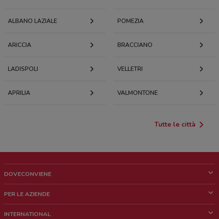
ALBANO LAZIALE
POMEZIA
ARICCIA
BRACCIANO
LADISPOLI
VELLETRI
APRILIA
VALMONTONE
Tutte le città
DOVECONVIENE
Cos'è DoveConviene
PER LE AZIENDE
Chi siamo
Cosa facciamo
INTERNATIONAL