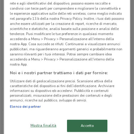
Via Tiburtina Km 20.300 Guidonia
rete e agli identificativi del dispositivo, possono essere raccolte e
7.4 km
condivisi con terze parti per comprendere e migliorare la connettività e
le esperienze applicative sulle delle reti wireless, come meglio indicato
nel paragrafo 13.b della nostra Privacy Policy. Inoltre, i tuoi dati possono
Via Alberto Lionello, 201 Roma
anche essere utilizzati per la creazione di report, ricerche di mercato,
scientifiche e statistiche, analisi basate sulla posizione e analisi delle
8.4 km
tendenze. Puoi modificare le tue preferenze in qualsiasi momento
accedendo a Menu > Privacy > Personalizzazione all'interno della
nostra App. Cosa succede se rifiuti: Continuerai a visualizzare annunci
Via Appia Nuova Roma
pubblicitari, ma riguarderanno argomenti generici e probabilmente non
8.6 km
saranno rilevanti per i tuoi interessi. Potrai sempre cambiare idea
accedendo a Menu > Privacy > Personalizzazione all'interno della
nostra App.
Via Cristoforo Colombo, angolo Viale dell'Oceano
Noi e i nostri partner trattiamo i dati per fornire:
Pacifico Roma
11.5 km
Utilizzare dati di geolocalizzazione precisi. Scansione attiva delle
caratteristiche del dispositivo ai fini dell’identificazione. Archiviare
informazioni su dispositivo e/o accedervi. Pubblicità e contenuti
C.C. Domus Roma
personalizzati, misurazione delle prestazioni dei contenuti e degli
annunci, ricerche sul pubblico, sviluppo di servizi.
15.8 km
Elenco dei partner
Tutti i negozi Piazza Italia
Mostra finalità
Accetto