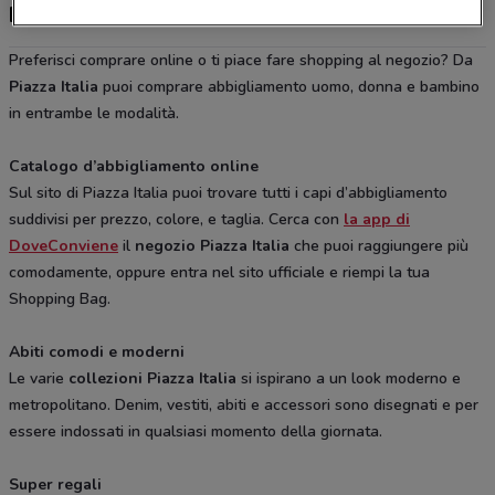
Piazza Italia, offerte e negozi
Preferisci comprare online o ti piace fare shopping al negozio? Da
Piazza Italia
puoi comprare abbigliamento uomo, donna e bambino
in entrambe le modalità.
Catalogo d’abbigliamento online
Sul sito di Piazza Italia puoi trovare tutti i capi d’abbigliamento
suddivisi per prezzo, colore, e taglia. Cerca con
la app di
DoveConviene
il
negozio Piazza Italia
che puoi raggiungere più
comodamente, oppure entra nel sito ufficiale e riempi la tua
Shopping Bag.
Abiti comodi e moderni
Le varie
collezioni Piazza Italia
si ispirano a un look moderno e
metropolitano. Denim, vestiti, abiti e accessori sono disegnati e per
essere indossati in qualsiasi momento della giornata.
Super regali