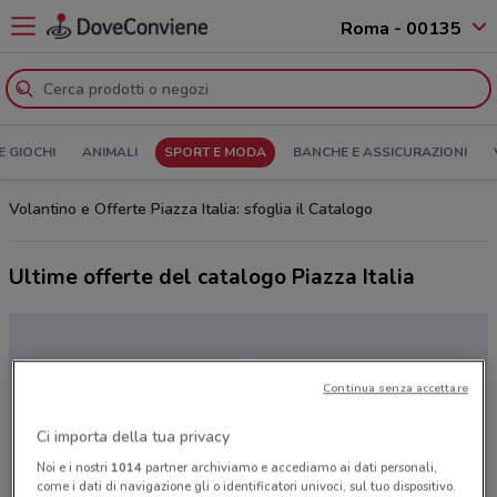
Roma - 00135
E GIOCHI
ANIMALI
SPORT E MODA
BANCHE E ASSICURAZIONI
Volantino e Offerte Piazza Italia: sfoglia il Catalogo
Ultime offerte del catalogo Piazza Italia
Continua senza accettare
Ci importa della tua privacy
Noi e i nostri
1014
partner archiviamo e accediamo ai dati personali,
come i dati di navigazione gli o identificatori univoci, sul tuo dispositivo.