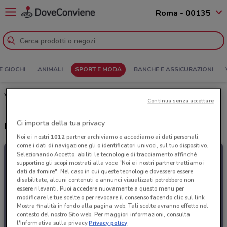
Roma - 00135
E GIOCHI
ANIMALI
SPORT E MODA
BANCHE E ASSICURAZIONI
Volantino e Offerte Centro Leonardo: sfoglia il Catalogo
Continua senza accettare
Ci importa della tua privacy
Ultime offerte del volantino Centro Leonardo
Noi e i nostri
1012
partner archiviamo e accediamo ai dati personali,
come i dati di navigazione gli o identificatori univoci, sul tuo dispositivo.
Selezionando Accetto, abiliti le tecnologie di tracciamento affinché
supportino gli scopi mostrati alla voce "Noi e i nostri partner trattiamo i
dati da fornire". Nel caso in cui queste tecnologie dovessero essere
disabilitate, alcuni contenuti e annunci visualizzati potrebbero non
essere rilevanti. Puoi accedere nuovamente a questo menu per
modificare le tue scelte o per revocare il consenso facendo clic sul link
Mostra finalità in fondo alla pagina web. Tali scelte avranno effetto nel
contesto del nostro Sito web. Per maggiori informazioni, consulta
l'Informativa sulla privacy.
Privacy policy