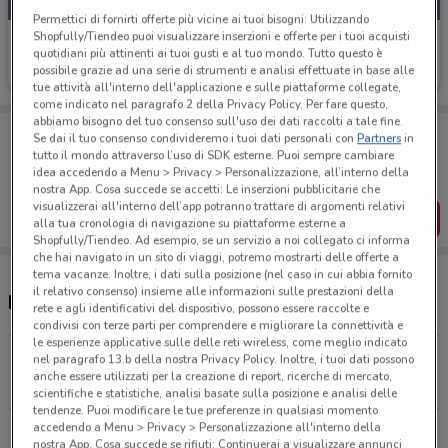
Permettici di fornirti offerte più vicine ai tuoi bisogni: Utilizzando
Shopfully/Tiendeo puoi visualizzare inserzioni e offerte per i tuoi acquisti
Centro Leonardo
quotidiani più attinenti ai tuoi gusti e al tuo mondo. Tutto questo è
possibile grazie ad una serie di strumenti e analisi effettuate in base alle
Scade il 31/12
19.8 km
tue attività all'interno dell'applicazione e sulle piattaforme collegate,
come indicato nel paragrafo 2 della Privacy Policy. Per fare questo,
abbiamo bisogno del tuo consenso sull'uso dei dati raccolti a tale fine.
Porta DoveConviene sempre con te!
Se dai il tuo consenso condivideremo i tuoi dati personali con
Partners
in
Puoi trovare le migliori offerte dei negozi vicino a te,
tutto il mondo attraverso l’uso di SDK esterne. Puoi sempre cambiare
salvarle e creare la tua lista del risparmio, comodamente
idea accedendo a Menu > Privacy > Personalizzazione, all’interno della
dal tuo cellulare.
nostra App. Cosa succede se accetti: Le inserzioni pubblicitarie che
visualizzerai all'interno dell’app potranno trattare di argomenti relativi
SCARICA L’APP
alla tua cronologia di navigazione su piattaforme esterne a
Shopfully/Tiendeo. Ad esempio, se un servizio a noi collegato ci informa
che hai navigato in un sito di viaggi, potremo mostrarti delle offerte a
tema vacanze. Inoltre, i dati sulla posizione (nel caso in cui abbia fornito
il relativo consenso) insieme alle informazioni sulle prestazioni della
Negozi Centro Leonardo nelle vicinanze
rete e agli identificativi del dispositivo, possono essere raccolte e
condivisi con terze parti per comprendere e migliorare la connettività e
le esperienze applicative sulle delle reti wireless, come meglio indicato
Viale Donato Bramante, 31/65 Fiumicino
nel paragrafo 13.b della nostra Privacy Policy. Inoltre, i tuoi dati possono
anche essere utilizzati per la creazione di report, ricerche di mercato,
19.8 km
scientifiche e statistiche, analisi basate sulla posizione e analisi delle
tendenze. Puoi modificare le tue preferenze in qualsiasi momento
accedendo a Menu > Privacy > Personalizzazione all'interno della
Tutti i negozi Centro Leonardo
nostra App. Cosa succede se rifiuti: Continuerai a visualizzare annunci