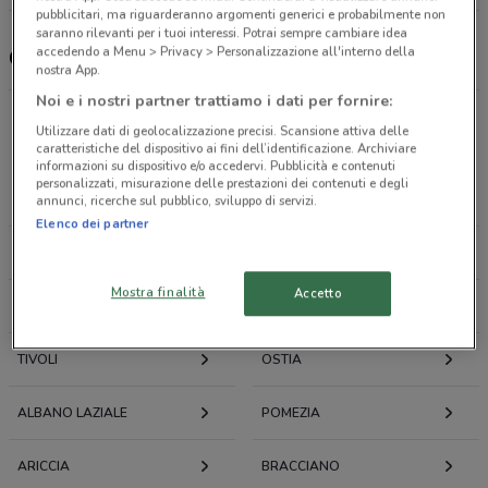
pubblicitari, ma riguarderanno argomenti generici e probabilmente non
saranno rilevanti per i tuoi interessi. Potrai sempre cambiare idea
accedendo a Menu > Privacy > Personalizzazione all'interno della
Centro Leonardo, offerte e negozi
nostra App.
Noi e i nostri partner trattiamo i dati per fornire:
Utilizzare dati di geolocalizzazione precisi. Scansione attiva delle
Offerte volantini e cataloghi per città nelle vicinanze
caratteristiche del dispositivo ai fini dell’identificazione. Archiviare
informazioni su dispositivo e/o accedervi. Pubblicità e contenuti
personalizzati, misurazione delle prestazioni dei contenuti e degli
ROMA
FIUMICINO
annunci, ricerche sul pubblico, sviluppo di servizi.
Elenco dei partner
MONTEROTONDO
CIAMPINO
Mostra finalità
Accetto
FRASCATI
GUIDONIA MONTECELIO
TIVOLI
OSTIA
ALBANO LAZIALE
POMEZIA
ARICCIA
BRACCIANO