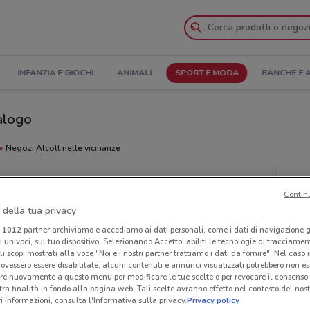
INFANZIA E GIOCHI
ANIMALI
SPORT E MODA
BANCHE E 
talogo
Negozi Alcott nelle vicinanze
Neg
Contin
 della tua privacy
i
1012
partner archiviamo e accediamo ai dati personali, come i dati di navigazione g
ri univoci, sul tuo dispositivo. Selezionando Accetto, abiliti le tecnologie di tracciame
li scopi mostrati alla voce "Noi e i nostri partner trattiamo i dati da fornire". Nel caso 
ovessero essere disabilitate, alcuni contenuti e annunci visualizzati potrebbero non ess
re nuovamente a questo menu per modificare le tue scelte o per revocare il consenso
tra finalità in fondo alla pagina web. Tali scelte avranno effetto nel contesto del nost
 informazioni, consulta l'Informativa sulla privacy.
Privacy policy