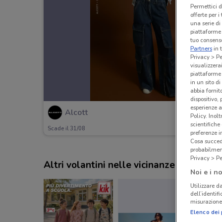
Permettici d
offerte per 
una serie di
piattaforme 
tuo consenso
Partners
in 
Privacy > Pe
visualizzera
piattaforme 
in un sito d
abbia fornit
dispositivo,
esperienze a
Alcott
Policy. Inolt
scientifiche
Scade il 31/08
preferenze 
Cosa succede
probabilmen
Privacy > Pe
Altri volantini nelle vicinanze
Noi e i no
Utilizzare da
dell’identif
misurazione 
Elenco dei 