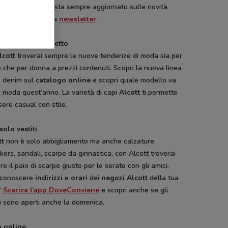
Conviene.it
e resta sempre aggiornato sulle novità
vendoti alla nostra
newsletter
.
ook sempre perfetto
lcott
troverai sempre le nuove tendenze di moda sia per
Coin
Boggi
Boggi
che per donna a prezzi contenuti. Scopri la nuova linea
s denim sul
catalogo online
e scopri quale modello va
i moda quest’anno. La varietà di capi
Alcott
ti permette
sere casual con stile.
solo vestiti
tt
non è solo abbigliamento ma anche calzature.
ers, sandali, scarpe da ginnastica, con Alcott troverai
e il paio di scarpe giusto per le serate con gli amici.
 conoscere
indirizzi
e
orari
dei
negozi Alcott
della tua
?
Scarica l’app DoveConviene
e scopri anche se gli
e
sono aperti anche la domenica.
NUOVO
 online
Pali
Disney
Hype