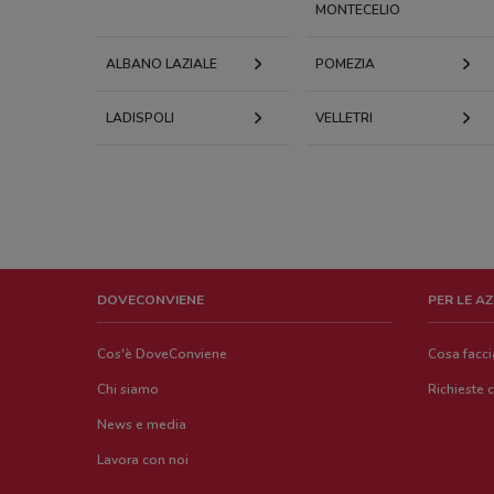
MONTECELIO
ALBANO LAZIALE
POMEZIA
LADISPOLI
VELLETRI
DOVECONVIENE
PER LE A
Cos'è DoveConviene
Cosa facc
Chi siamo
Richieste 
News e media
Lavora con noi