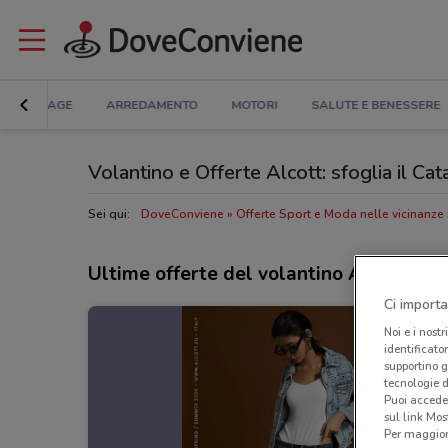
BRICOLAGE
ARREDAMENTO
MOTORI
SALUTE E BENESSERE
Volantino e Offerte Alcott: sfoglia il Ca
Sei qui:
DoveConviene
Offerte Sport e Moda nelle vicinanze
Ultime offerte del volantino Alcott
Ci importa
Noi e i nostr
identificato
supportino g
tecnologie d
Puoi accede
sul link Mos
Per maggiori