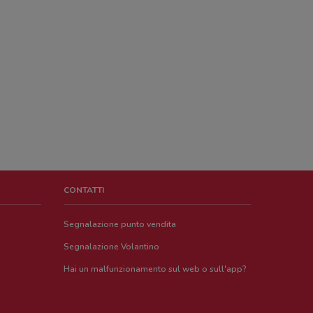
CONTATTI
Segnalazione punto vendita
Segnalazione Volantino
Hai un malfunzionamento sul web o sull'app?