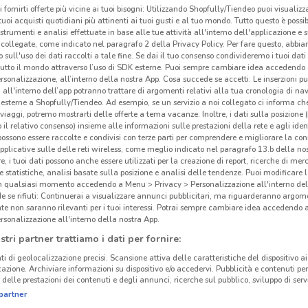
i fornirti offerte più vicine ai tuoi bisogni: Utilizzando Shopfully/Tiendeo puoi visualizz
i tuoi acquisti quotidiani più attinenti ai tuoi gusti e al tuo mondo. Tutto questo è possi
 strumenti e analisi effettuate in base alle tue attività all'interno dell'applicazione e 
collegate, come indicato nel paragrafo 2 della Privacy Policy. Per fare questo, abbi
 sull'uso dei dati raccolti a tale fine. Se dai il tuo consenso condivideremo i tuoi dati
tutto il mondo attraverso l’uso di SDK esterne. Puoi sempre cambiare idea accedend
rsonalizzazione, all’interno della nostra App. Cosa succede se accetti: Le inserzioni pu
i all'interno dell’app potranno trattare di argomenti relativi alla tua cronologia di na
esterne a Shopfully/Tiendeo. Ad esempio, se un servizio a noi collegato ci informa ch
i viaggi, potremo mostrarti delle offerte a tema vacanze. Inoltre, i dati sulla posizione 
o il relativo consenso) insieme alle informazioni sulle prestazioni della rete e agli ident
 possono essere raccolte e condivisi con terze parti per comprendere e migliorare la conn
pplicative sulle delle reti wireless, come meglio indicato nel paragrafo 13.b della no
re, i tuoi dati possono anche essere utilizzati per la creazione di report, ricerche di mer
 e statistiche, analisi basate sulla posizione e analisi delle tendenze. Puoi modificare l
3.4 km
in qualsiasi momento accedendo a Menu > Privacy > Personalizzazione all'interno del
 se rifiuti: Continuerai a visualizzare annunci pubblicitari, ma riguarderanno argome
te non saranno rilevanti per i tuoi interessi. Potrai sempre cambiare idea accedendo
Alc
rsonalizzazione all'interno della nostra App.
stri partner trattiamo i dati per fornire:
Alco
ti di geolocalizzazione precisi. Scansione attiva delle caratteristiche del dispositivo ai 
dal s
icazione. Archiviare informazioni su dispositivo e/o accedervi. Pubblicità e contenuti per
delle prestazioni dei contenuti e degli annunci, ricerche sul pubblico, sviluppo di servi
passo
partner
Scopr