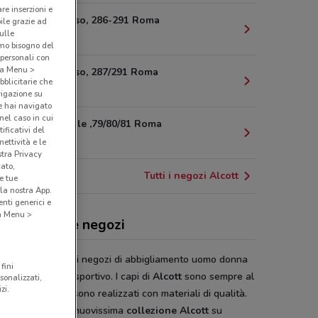
are inserzioni e
Via del Corso, 286-291 Roma
bile grazie ad
sulle
4.6 km
amo bisogno del
 personali con
o a Menu >
Via del Corso, 287/291 Roma
bblicitarie che
4.6 km
vigazione su
e hai navigato
(nel caso in cui
Via Nazionale ,79/80/81 Roma
ificativi del
4.8 km
ettività e le
stra Privacy
cato,
Tutti i negozi Alcott
e tue
la nostra App.
nti generici e
 a Menu >
ott, offerte e negozi
tt
è una catena di negozi di abbigliamento uomo donna
fini
apore giovane e sportivo. I capi di
Alcott
sono sempre al
sonalizzati,
zi.
 con la moda e sono realizzati con materiali di qualità.
i il design della nuovissima
collezione Alcott
su