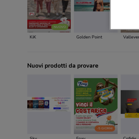
NUOVO
KiK
Golden Point
Valleve
Nuovi prodotti da provare
-5 GIORNI
Sky
Foxy
Cofidis