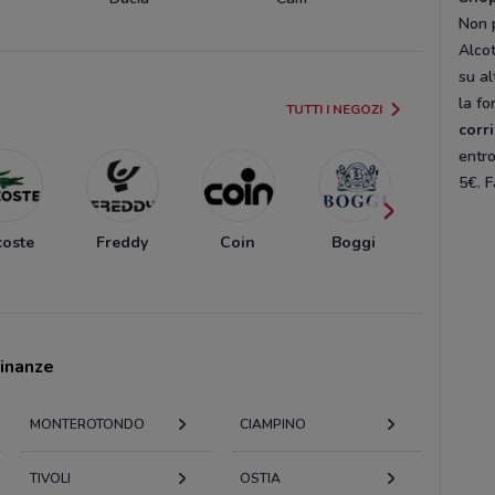
Non 
Alco
su al
la f
TUTTI I NEGOZI
corr
entro
5€. F
coste
Freddy
Coin
Boggi
Mellus
cinanze
MONTEROTONDO
CIAMPINO
TIVOLI
OSTIA