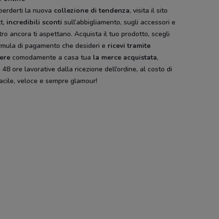
perderti la nuova
collezione di tendenza
, visita il sito
tt,
incredibili sconti
sull’abbigliamento, sugli accessori e
tro ancora ti aspettano. Acquista il tuo prodotto, scegli
ormula di pagamento che desideri e
ricevi tramite
iere
comodamente a casa tua
la merce acquistata
,
 48 ore lavorative dalla ricezione dell’ordine, al costo di
acile, veloce e sempre glamour!
o
Nero Giardini
Desigual
Promod
Foot Locker