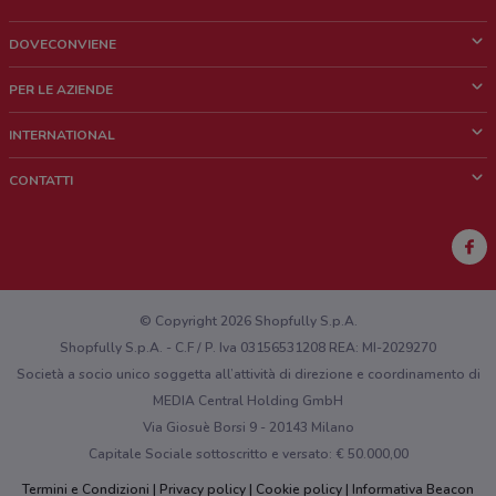
DOVECONVIENE
Cos'è DoveConviene
PER LE AZIENDE
Chi siamo
Cosa facciamo
INTERNATIONAL
News e media
Richieste commerciali e marketing
Brazil
CONTATTI
Lavora con noi
Mexico
Segnalazione punto vendita
France
Segnalazione Volantino
Australia
Hai un malfunzionamento sul web o sull'app?
New Zealand
© Copyright 2026 Shopfully S.p.A.
Shopfully S.p.A. - C.F / P. Iva 03156531208 REA: MI-2029270
Società a socio unico soggetta all’attività di direzione e coordinamento di
MEDIA Central Holding GmbH
Via Giosuè Borsi 9 - 20143 Milano
Capitale Sociale sottoscritto e versato: € 50.000,00
Termini e Condizioni
Privacy policy
Cookie policy
Informativa Beacon