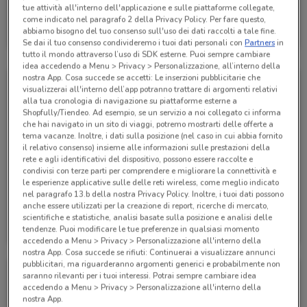
tue attività all'interno dell'applicazione e sulle piattaforme collegate,
Alpitour
come indicato nel paragrafo 2 della Privacy Policy. Per fare questo,
abbiamo bisogno del tuo consenso sull'uso dei dati raccolti a tale fine.
Scade il 31/01
285 m
Se dai il tuo consenso condivideremo i tuoi dati personali con
Partners
in
tutto il mondo attraverso l’uso di SDK esterne. Puoi sempre cambiare
idea accedendo a Menu > Privacy > Personalizzazione, all’interno della
nostra App. Cosa succede se accetti: Le inserzioni pubblicitarie che
visualizzerai all'interno dell’app potranno trattare di argomenti relativi
alla tua cronologia di navigazione su piattaforme esterne a
Shopfully/Tiendeo. Ad esempio, se un servizio a noi collegato ci informa
che hai navigato in un sito di viaggi, potremo mostrarti delle offerte a
tema vacanze. Inoltre, i dati sulla posizione (nel caso in cui abbia fornito
il relativo consenso) insieme alle informazioni sulle prestazioni della
rete e agli identificativi del dispositivo, possono essere raccolte e
condivisi con terze parti per comprendere e migliorare la connettività e
le esperienze applicative sulle delle reti wireless, come meglio indicato
nel paragrafo 13.b della nostra Privacy Policy. Inoltre, i tuoi dati possono
anche essere utilizzati per la creazione di report, ricerche di mercato,
Alpitour
Alpitour
scientifiche e statistiche, analisi basate sulla posizione e analisi delle
tendenze. Puoi modificare le tue preferenze in qualsiasi momento
Scade il 31/10
285 m
Scade il 31/10
285 m
accedendo a Menu > Privacy > Personalizzazione all'interno della
nostra App. Cosa succede se rifiuti: Continuerai a visualizzare annunci
pubblicitari, ma riguarderanno argomenti generici e probabilmente non
saranno rilevanti per i tuoi interessi. Potrai sempre cambiare idea
accedendo a Menu > Privacy > Personalizzazione all'interno della
nostra App.