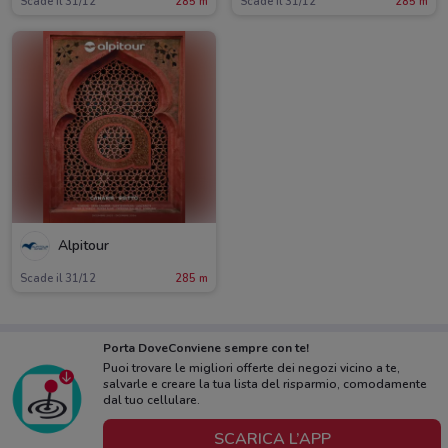
Scade il 31/12
285 m
Scade il 31/12
285 m
Alpitour
Scade il 31/12
285 m
Porta DoveConviene sempre con te!
Puoi trovare le migliori offerte dei negozi vicino a te,
salvarle e creare la tua lista del risparmio, comodamente
dal tuo cellulare.
SCARICA L’APP