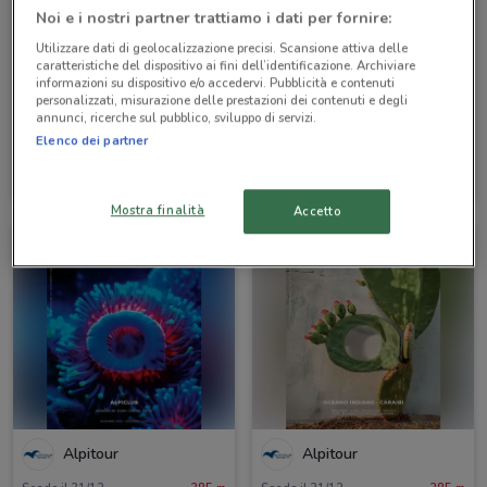
Noi e i nostri partner trattiamo i dati per fornire:
Utilizzare dati di geolocalizzazione precisi. Scansione attiva delle
caratteristiche del dispositivo ai fini dell’identificazione. Archiviare
informazioni su dispositivo e/o accedervi. Pubblicità e contenuti
personalizzati, misurazione delle prestazioni dei contenuti e degli
annunci, ricerche sul pubblico, sviluppo di servizi.
Elenco dei partner
Alpitour
Alpitour
Scade il 31/10
285 m
Scade il 31/10
285 m
Mostra finalità
Accetto
Alpitour
Alpitour