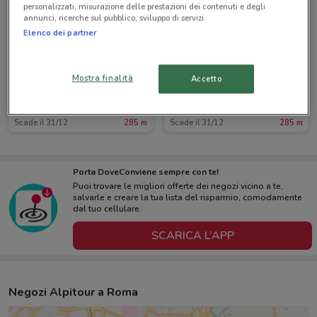
personalizzati, misurazione delle prestazioni dei contenuti e degli
annunci, ricerche sul pubblico, sviluppo di servizi.
Elenco dei partner
Mostra finalità
Accetto
Alpitour
Alpitour
Scade il 31/12
285 m
Scade il 31/12
285 m
Porta DoveConviene sempre con te!
Puoi trovare le migliori offerte dei negozi vicino a te,
salvarle e creare la tua lista del risparmio, comodamente
dal tuo cellulare.
SCARICA L’APP
Negozi Alpitour a Roma