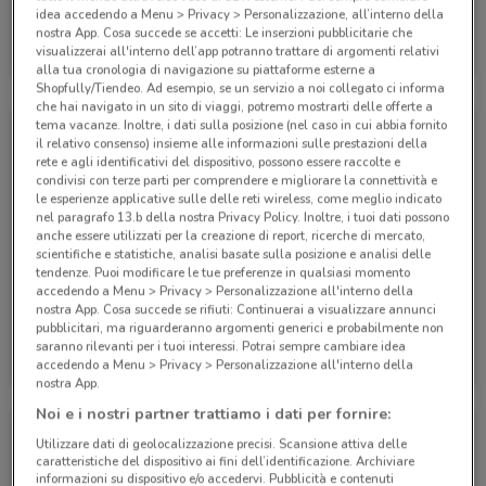
idea accedendo a Menu > Privacy > Personalizzazione, all’interno della
Alpitour
nostra App. Cosa succede se accetti: Le inserzioni pubblicitarie che
visualizzerai all'interno dell’app potranno trattare di argomenti relativi
Scade il 31/10
285 m
alla tua cronologia di navigazione su piattaforme esterne a
Shopfully/Tiendeo. Ad esempio, se un servizio a noi collegato ci informa
che hai navigato in un sito di viaggi, potremo mostrarti delle offerte a
tema vacanze. Inoltre, i dati sulla posizione (nel caso in cui abbia fornito
il relativo consenso) insieme alle informazioni sulle prestazioni della
rete e agli identificativi del dispositivo, possono essere raccolte e
condivisi con terze parti per comprendere e migliorare la connettività e
le esperienze applicative sulle delle reti wireless, come meglio indicato
nel paragrafo 13.b della nostra Privacy Policy. Inoltre, i tuoi dati possono
anche essere utilizzati per la creazione di report, ricerche di mercato,
scientifiche e statistiche, analisi basate sulla posizione e analisi delle
tendenze. Puoi modificare le tue preferenze in qualsiasi momento
accedendo a Menu > Privacy > Personalizzazione all'interno della
nostra App. Cosa succede se rifiuti: Continuerai a visualizzare annunci
pubblicitari, ma riguarderanno argomenti generici e probabilmente non
Alpitour
Alpitour
saranno rilevanti per i tuoi interessi. Potrai sempre cambiare idea
accedendo a Menu > Privacy > Personalizzazione all'interno della
Scade il 31/10
285 m
Scade il 31/10
285 m
nostra App.
Noi e i nostri partner trattiamo i dati per fornire:
Utilizzare dati di geolocalizzazione precisi. Scansione attiva delle
caratteristiche del dispositivo ai fini dell’identificazione. Archiviare
informazioni su dispositivo e/o accedervi. Pubblicità e contenuti