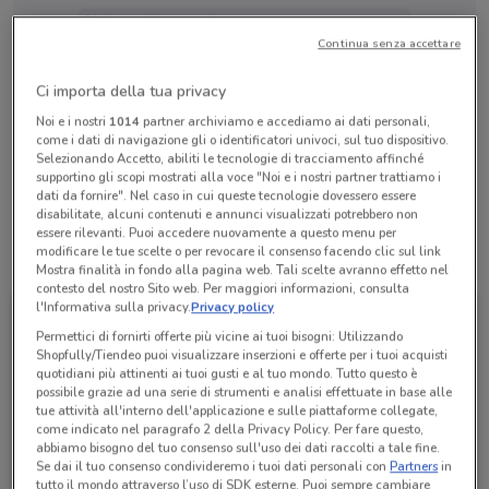
Chiama il negozio
Continua senza accettare
Ci importa della tua privacy
Lunedì
n.d.
Martedì
Mercoledì
Giovedì
Venerdì
Sabato
Domenica
n.d.
n.d.
n.d.
n.d.
n.d.
n.d.
Noi e i nostri
1014
partner archiviamo e accediamo ai dati personali,
06 87568296
come i dati di navigazione gli o identificatori univoci, sul tuo dispositivo.
Selezionando Accetto, abiliti le tecnologie di tracciamento affinché
Idea Travel - Rona Incoming Srl
supportino gli scopi mostrati alla voce "Noi e i nostri partner trattiamo i
dati da fornire". Nel caso in cui queste tecnologie dovessero essere
disabilitate, alcuni contenuti e annunci visualizzati potrebbero non
essere rilevanti. Puoi accedere nuovamente a questo menu per
modificare le tue scelte o per revocare il consenso facendo clic sul link
Tutte le promozioni di questo negozio
Mostra finalità in fondo alla pagina web. Tali scelte avranno effetto nel
contesto del nostro Sito web. Per maggiori informazioni, consulta
l'Informativa sulla privacy.
Privacy policy
Permettici di fornirti offerte più vicine ai tuoi bisogni: Utilizzando
Shopfully/Tiendeo puoi visualizzare inserzioni e offerte per i tuoi acquisti
quotidiani più attinenti ai tuoi gusti e al tuo mondo. Tutto questo è
possibile grazie ad una serie di strumenti e analisi effettuate in base alle
tue attività all'interno dell'applicazione e sulle piattaforme collegate,
come indicato nel paragrafo 2 della Privacy Policy. Per fare questo,
abbiamo bisogno del tuo consenso sull'uso dei dati raccolti a tale fine.
Se dai il tuo consenso condivideremo i tuoi dati personali con
Partners
in
tutto il mondo attraverso l’uso di SDK esterne. Puoi sempre cambiare