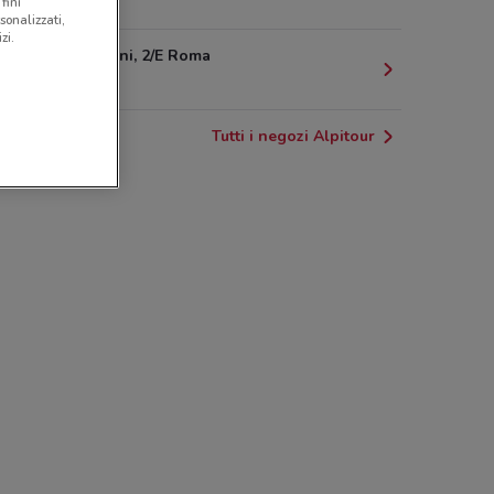
503 m
fini
sonalizzati,
zi.
Via Morgagni, 2/E Roma
525 m
Tutti i negozi Alpitour