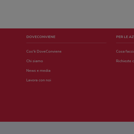
DOVECONVIENE
PER LE A
Cos'è DoveConviene
Cosa facc
Chi siamo
Richieste 
News e media
Lavora con noi