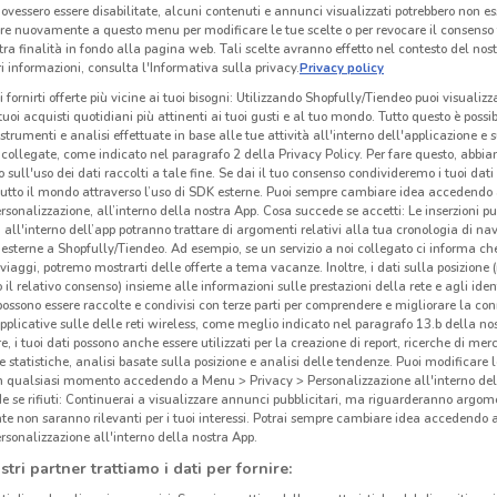
ovessero essere disabilitate, alcuni contenuti e annunci visualizzati potrebbero non ess
re nuovamente a questo menu per modificare le tue scelte o per revocare il consenso
tra finalità in fondo alla pagina web. Tali scelte avranno effetto nel contesto del nost
 informazioni, consulta l'Informativa sulla privacy.
Privacy policy
i fornirti offerte più vicine ai tuoi bisogni: Utilizzando Shopfully/Tiendeo puoi visualizz
i tuoi acquisti quotidiani più attinenti ai tuoi gusti e al tuo mondo. Tutto questo è possi
 strumenti e analisi effettuate in base alle tue attività all'interno dell'applicazione e 
collegate, come indicato nel paragrafo 2 della Privacy Policy. Per fare questo, abbi
 sull'uso dei dati raccolti a tale fine. Se dai il tuo consenso condivideremo i tuoi dati
tutto il mondo attraverso l’uso di SDK esterne. Puoi sempre cambiare idea accedend
rsonalizzazione, all’interno della nostra App. Cosa succede se accetti: Le inserzioni pu
i all'interno dell’app potranno trattare di argomenti relativi alla tua cronologia di na
esterne a Shopfully/Tiendeo. Ad esempio, se un servizio a noi collegato ci informa ch
i viaggi, potremo mostrarti delle offerte a tema vacanze. Inoltre, i dati sulla posizione 
o il relativo consenso) insieme alle informazioni sulle prestazioni della rete e agli ident
 possono essere raccolte e condivisi con terze parti per comprendere e migliorare la conn
pplicative sulle delle reti wireless, come meglio indicato nel paragrafo 13.b della no
re, i tuoi dati possono anche essere utilizzati per la creazione di report, ricerche di mer
 e statistiche, analisi basate sulla posizione e analisi delle tendenze. Puoi modificare l
in qualsiasi momento accedendo a Menu > Privacy > Personalizzazione all'interno del
 se rifiuti: Continuerai a visualizzare annunci pubblicitari, ma riguarderanno argome
te non saranno rilevanti per i tuoi interessi. Potrai sempre cambiare idea accedendo
rsonalizzazione all'interno della nostra App.
stri partner trattiamo i dati per fornire: