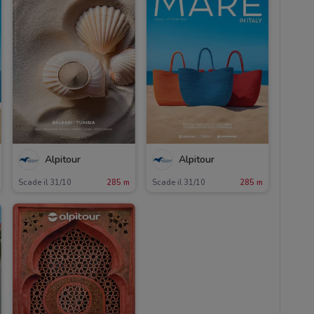
Alpitour
Alpitour
Scade il 31/10
285 m
Scade il 31/10
285 m