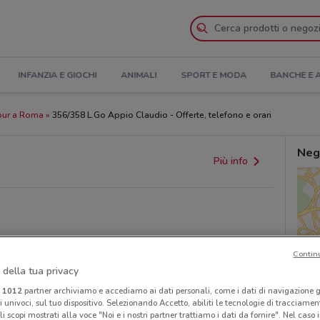
INFANZIA E GIOCHI
ANIMALI
SPORT E MODA
BANCHE E 
our a Roma
356/358 L.Go Appio Claudio - Offerte, telefono e orari
Neg
Più info
Contin
 della tua privacy
i
1012
partner archiviamo e accediamo ai dati personali, come i dati di navigazione g
ri univoci, sul tuo dispositivo. Selezionando Accetto, abiliti le tecnologie di tracciame
provvedimenti regionali o nazionali. Verifica l’accuratezza
li scopi mostrati alla voce "Noi e i nostri partner trattiamo i dati da fornire". Nel caso 