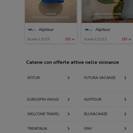
Alpitour
Alpitour
Scade il 31/10
285 m
Scade il 31/12
285 m
Catene con offerte attive nelle vicinanze
ATITUR
FUTURA VACANZE
EUROSPIN VIAGGI
ALPITOUR
WELCOME TRAVEL
BLUVACANZE
TRENITALIA
GNV