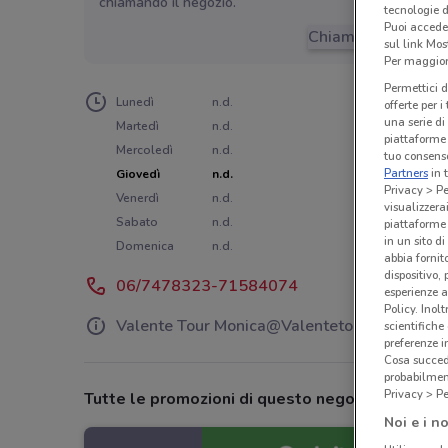
chiamando il negozio.
tecnologie d
Puoi accede
Chiama il negozio
sul link Mos
Per maggiori
Permettici d
Lunedì
n.d.
offerte per 
una serie di
Martedì
n.d.
piattaforme 
Mercoledì
n.d.
tuo consenso
Partners
in 
Giovedì
n.d.
Privacy > Pe
Venerdì
n.d.
visualizzera
Sabato
n.d.
piattaforme 
in un sito d
Domenica
n.d.
abbia fornit
dispositivo,
06/7478323-71584074
esperienze a
Policy. Inolt
Valente Tour Monica@Valentetour.It
scientifiche
preferenze 
Cosa succede
probabilmen
Privacy > Pe
Tutte le promozioni di questo negozio
Noi e i no