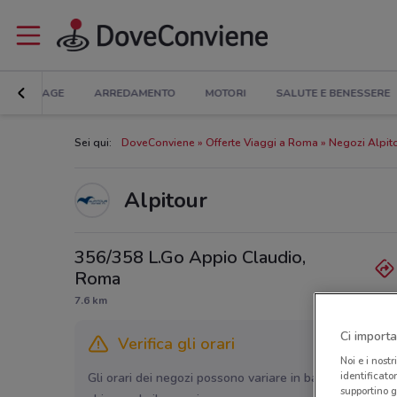
BRICOLAGE
ARREDAMENTO
MOTORI
SALUTE E BENESSERE
Sei qui:
DoveConviene
Offerte Viaggi a Roma
Negozi Alpit
Alpitour
356/358 L.Go Appio Claudio,
Roma
7.6 km
Ci importa
Verifica gli orari
Noi e i nostr
identificato
Gli orari dei negozi possono variare in base agli ultimi 
supportino g