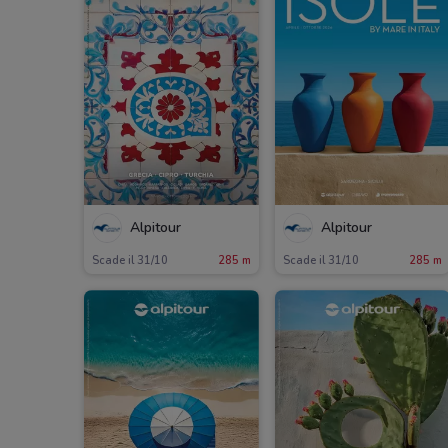
Alpitour
Alpitour
Scade il 31/10
285 m
Scade il 31/10
285 m