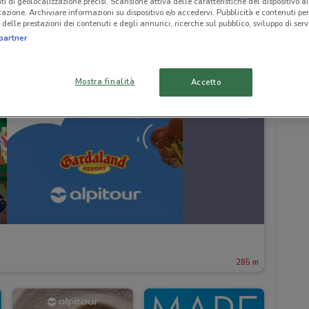
ti di geolocalizzazione precisi. Scansione attiva delle caratteristiche del dispositivo ai 
icazione. Archiviare informazioni su dispositivo e/o accedervi. Pubblicità e contenuti per
delle prestazioni dei contenuti e degli annunci, ricerche sul pubblico, sviluppo di servi
partner
Mostra finalità
Accetto
285 m