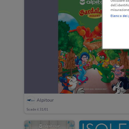
Utilizzare da
dell’identif
misurazione 
Elenco dei 
Alpitour
Scade il 31/01