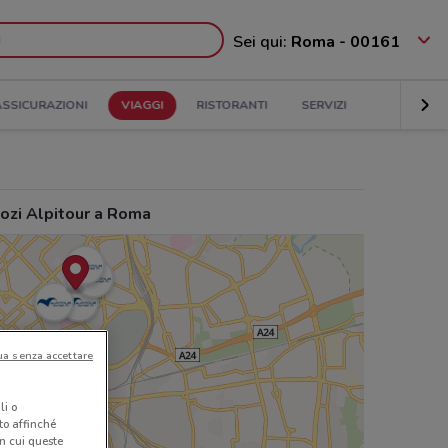
Sei qui:
Roma - 00161
ASSICURAZIONI
VIAGGI
RISTORANTI
SERVIZI
ozi Alpitour a Roma
ua senza accettare
li o
nto affinché
in cui queste