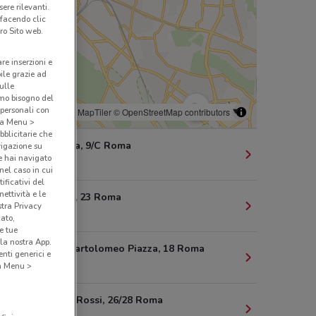
ere rilevanti.
 facendo clic
ro Sito web.
are inserzioni e
bile grazie ad
sulle
amo bisogno del
 personali con
© MapTiler
© OpenStreetMap contributors
o a Menu >
bblicitarie che
Via Ravenna, 9/C Roma
vigazione su
e hai navigato
285 m
(nel caso in cui
ificativi del
ettività e le
Via Imperia, 23 Roma
stra Privacy
321 m
cato,
e tue
la nostra App.
Via Carlo Bartolomeo Piazza, 18 Roma
nti generici e
447 m
 a Menu >
Via G.B. De Rossi, 26/28 Roma