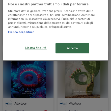
Noi e i nostri partner trattiamo i dati per fornire:
Utilizzare dati di geolocalizzazione precisi. Scansione attiva delle
caratteristiche del dispositivo ai fini dell’identificazione. Archiviare
informazioni su dispositivo e/o accedervi. Pubblicità e contenuti
personalizzati, misurazione delle prestazioni dei contenuti e degli
annunci, ricerche sul pubblico, sviluppo di servizi.
Elenco dei partner
Alpitour
Alpitour
Scade il 31/10
285 m
Scade il 31/10
285 m
Mostra finalità
Accetto
Alpitour
Alpitour