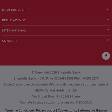
DOVECONVIENE
Cos'è DoveConviene
PER LE AZIENDE
Chi siamo
Cosa facciamo
INTERNATIONAL
News e media
Richieste commerciali e marketing
Brazil
CONTATTI
Lavora con noi
Mexico
Segnalazione punto vendita
France
Segnalazione Volantino
Australia
Hai un malfunzionamento sul web o sull'app?
New Zealand
© Copyright 2026 Shopfully S.p.A.
Shopfully S.p.A. - C.F / P. Iva 03156531208 REA: MI-2029270
Società a socio unico soggetta all’attività di direzione e coordinamento di
MEDIA Central Holding GmbH
Via Giosuè Borsi 9 - 20143 Milano
Capitale Sociale sottoscritto e versato: € 50.000,00
Termini e Condizioni
Privacy policy
Cookie policy
Informativa Beacon