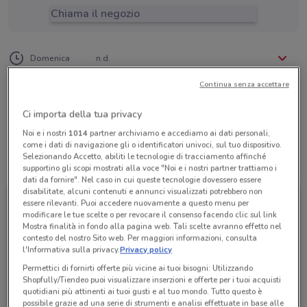
Chiama il negozio
Lunedì
Martedì
Mercoledì
Giovedì
Venerdì
Sabato
n.d.
n.d.
n.d.
n.d.
n.d.
n.d.
Domenica
n.d.
06 6868003
Continua senza accettare
Hisatour Srl
Ci importa della tua privacy
Noi e i nostri
1014
partner archiviamo e accediamo ai dati personali,
come i dati di navigazione gli o identificatori univoci, sul tuo dispositivo.
Selezionando Accetto, abiliti le tecnologie di tracciamento affinché
Tutte le promozioni di questo negozio
supportino gli scopi mostrati alla voce "Noi e i nostri partner trattiamo i
dati da fornire". Nel caso in cui queste tecnologie dovessero essere
disabilitate, alcuni contenuti e annunci visualizzati potrebbero non
essere rilevanti. Puoi accedere nuovamente a questo menu per
modificare le tue scelte o per revocare il consenso facendo clic sul link
Mostra finalità in fondo alla pagina web. Tali scelte avranno effetto nel
contesto del nostro Sito web. Per maggiori informazioni, consulta
l'Informativa sulla privacy.
Privacy policy
Permettici di fornirti offerte più vicine ai tuoi bisogni: Utilizzando
Shopfully/Tiendeo puoi visualizzare inserzioni e offerte per i tuoi acquisti
quotidiani più attinenti ai tuoi gusti e al tuo mondo. Tutto questo è
possibile grazie ad una serie di strumenti e analisi effettuate in base alle