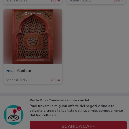
Scade il 31/12
285 m
Scade il 31/12
285 m
Alpitour
Scade il 31/12
285 m
Porta DoveConviene sempre con te!
Puoi trovare le migliori offerte dei negozi vicino a te,
salvarle e creare la tua lista del risparmio, comodamente
dal tuo cellulare.
SCARICA L’APP