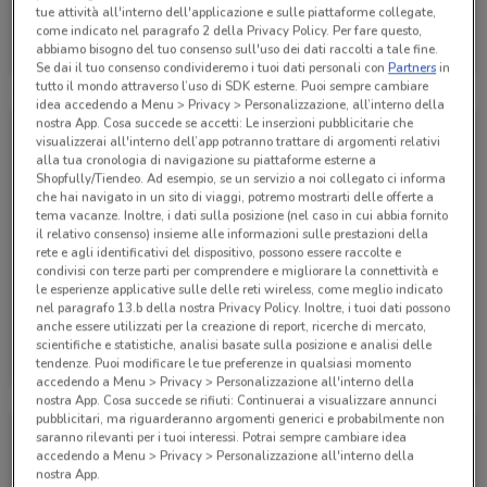
tue attività all'interno dell'applicazione e sulle piattaforme collegate,
Alpitour
come indicato nel paragrafo 2 della Privacy Policy. Per fare questo,
abbiamo bisogno del tuo consenso sull'uso dei dati raccolti a tale fine.
Scade il 31/01
285 m
Se dai il tuo consenso condivideremo i tuoi dati personali con
Partners
in
tutto il mondo attraverso l’uso di SDK esterne. Puoi sempre cambiare
idea accedendo a Menu > Privacy > Personalizzazione, all’interno della
nostra App. Cosa succede se accetti: Le inserzioni pubblicitarie che
visualizzerai all'interno dell’app potranno trattare di argomenti relativi
alla tua cronologia di navigazione su piattaforme esterne a
Shopfully/Tiendeo. Ad esempio, se un servizio a noi collegato ci informa
che hai navigato in un sito di viaggi, potremo mostrarti delle offerte a
tema vacanze. Inoltre, i dati sulla posizione (nel caso in cui abbia fornito
il relativo consenso) insieme alle informazioni sulle prestazioni della
rete e agli identificativi del dispositivo, possono essere raccolte e
condivisi con terze parti per comprendere e migliorare la connettività e
le esperienze applicative sulle delle reti wireless, come meglio indicato
nel paragrafo 13.b della nostra Privacy Policy. Inoltre, i tuoi dati possono
anche essere utilizzati per la creazione di report, ricerche di mercato,
Alpitour
Alpitour
scientifiche e statistiche, analisi basate sulla posizione e analisi delle
tendenze. Puoi modificare le tue preferenze in qualsiasi momento
Scade il 31/10
285 m
Scade il 31/10
285 m
accedendo a Menu > Privacy > Personalizzazione all'interno della
nostra App. Cosa succede se rifiuti: Continuerai a visualizzare annunci
pubblicitari, ma riguarderanno argomenti generici e probabilmente non
saranno rilevanti per i tuoi interessi. Potrai sempre cambiare idea
accedendo a Menu > Privacy > Personalizzazione all'interno della
nostra App.