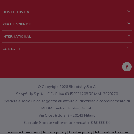
DOVECONVIENE
Cos'è DoveConviene
PER LE AZIENDE
Chi siamo
Cosa facciamo
INTERNATIONAL
News e media
Richieste commerciali e marketing
Brazil
CONTATTI
Lavora con noi
Mexico
Segnalazione punto vendita
France
Segnalazione Volantino
Australia
Hai un malfunzionamento sul web o sull'app?
New Zealand
© Copyright 2026 Shopfully S.p.A.
Shopfully S.p.A. - C.F / P. Iva 03156531208 REA: MI-2029270
Società a socio unico soggetta all’attività di direzione e coordinamento di
MEDIA Central Holding GmbH
Via Giosuè Borsi 9 - 20143 Milano
Capitale Sociale sottoscritto e versato: € 50.000,00
Termini e Condizioni
Privacy policy
Cookie policy
Informativa Beacon