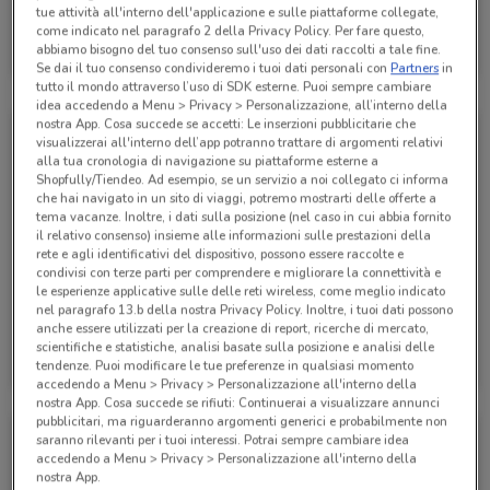
tue attività all'interno dell'applicazione e sulle piattaforme collegate,
Alpitour
come indicato nel paragrafo 2 della Privacy Policy. Per fare questo,
abbiamo bisogno del tuo consenso sull'uso dei dati raccolti a tale fine.
Scade il 31/01
285 m
Se dai il tuo consenso condivideremo i tuoi dati personali con
Partners
in
tutto il mondo attraverso l’uso di SDK esterne. Puoi sempre cambiare
idea accedendo a Menu > Privacy > Personalizzazione, all’interno della
nostra App. Cosa succede se accetti: Le inserzioni pubblicitarie che
visualizzerai all'interno dell’app potranno trattare di argomenti relativi
alla tua cronologia di navigazione su piattaforme esterne a
Shopfully/Tiendeo. Ad esempio, se un servizio a noi collegato ci informa
che hai navigato in un sito di viaggi, potremo mostrarti delle offerte a
tema vacanze. Inoltre, i dati sulla posizione (nel caso in cui abbia fornito
il relativo consenso) insieme alle informazioni sulle prestazioni della
rete e agli identificativi del dispositivo, possono essere raccolte e
condivisi con terze parti per comprendere e migliorare la connettività e
le esperienze applicative sulle delle reti wireless, come meglio indicato
nel paragrafo 13.b della nostra Privacy Policy. Inoltre, i tuoi dati possono
anche essere utilizzati per la creazione di report, ricerche di mercato,
Alpitour
Alpitour
scientifiche e statistiche, analisi basate sulla posizione e analisi delle
tendenze. Puoi modificare le tue preferenze in qualsiasi momento
Scade il 31/10
285 m
Scade il 31/10
285 m
accedendo a Menu > Privacy > Personalizzazione all'interno della
nostra App. Cosa succede se rifiuti: Continuerai a visualizzare annunci
pubblicitari, ma riguarderanno argomenti generici e probabilmente non
saranno rilevanti per i tuoi interessi. Potrai sempre cambiare idea
accedendo a Menu > Privacy > Personalizzazione all'interno della
nostra App.