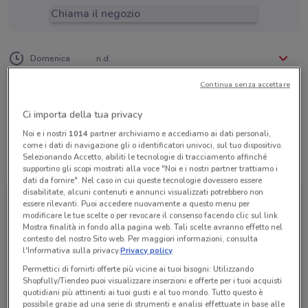
Chiama il negozio
Lunedì
Martedì
Mercoledì
Giovedì
Venerdì
Sabato
n.d.
n.d.
n.d.
n.d.
n.d.
n.d.
Domenica
n.d.
06 43252797
Continua senza accettare
Vivere & Viaggiare
Ci importa della tua privacy
Noi e i nostri
1014
partner archiviamo e accediamo ai dati personali,
come i dati di navigazione gli o identificatori univoci, sul tuo dispositivo.
Selezionando Accetto, abiliti le tecnologie di tracciamento affinché
Tutte le promozioni di questo negozio
supportino gli scopi mostrati alla voce "Noi e i nostri partner trattiamo i
dati da fornire". Nel caso in cui queste tecnologie dovessero essere
disabilitate, alcuni contenuti e annunci visualizzati potrebbero non
essere rilevanti. Puoi accedere nuovamente a questo menu per
modificare le tue scelte o per revocare il consenso facendo clic sul link
Mostra finalità in fondo alla pagina web. Tali scelte avranno effetto nel
contesto del nostro Sito web. Per maggiori informazioni, consulta
l'Informativa sulla privacy.
Privacy policy
Permettici di fornirti offerte più vicine ai tuoi bisogni: Utilizzando
Shopfully/Tiendeo puoi visualizzare inserzioni e offerte per i tuoi acquisti
quotidiani più attinenti ai tuoi gusti e al tuo mondo. Tutto questo è
possibile grazie ad una serie di strumenti e analisi effettuate in base alle