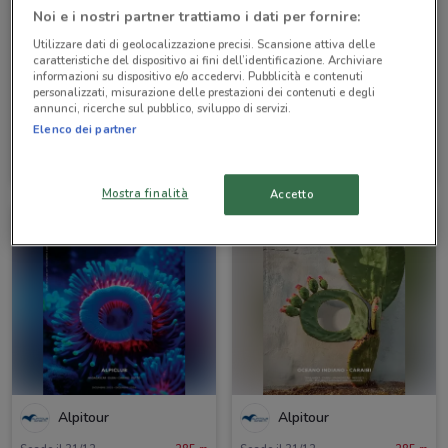
Noi e i nostri partner trattiamo i dati per fornire:
Utilizzare dati di geolocalizzazione precisi. Scansione attiva delle
caratteristiche del dispositivo ai fini dell’identificazione. Archiviare
informazioni su dispositivo e/o accedervi. Pubblicità e contenuti
personalizzati, misurazione delle prestazioni dei contenuti e degli
annunci, ricerche sul pubblico, sviluppo di servizi.
Elenco dei partner
Alpitour
Alpitour
Scade il 31/10
285 m
Scade il 31/10
285 m
Mostra finalità
Accetto
Alpitour
Alpitour