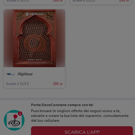
Scade il 31/12
285 m
Scade il 31/12
285 m
Alpitour
Scade il 31/12
285 m
Porta DoveConviene sempre con te!
Puoi trovare le migliori offerte dei negozi vicino a te,
salvarle e creare la tua lista del risparmio, comodamente
dal tuo cellulare.
SCARICA L’APP