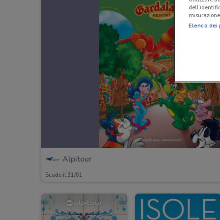
dell’identif
misurazione 
Elenco dei 
Alpitour
Scade il 31/01