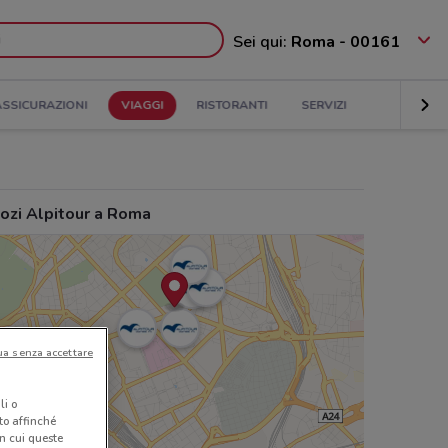
Sei qui:
Roma - 00161
ASSICURAZIONI
VIAGGI
RISTORANTI
SERVIZI
ozi Alpitour a Roma
ua senza accettare
li o
nto affinché
in cui queste