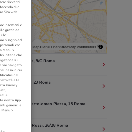
ere rilevanti.
 facendo clic
ro Sito web.
are inserzioni e
bile grazie ad
sulle
amo bisogno del
 personali con
© MapTiler
© OpenStreetMap contributors
o a Menu >
bblicitarie che
vigazione su
Via Ravenna, 9/C Roma
e hai navigato
285 m
(nel caso in cui
ificativi del
ettività e le
Via Imperia, 23 Roma
stra Privacy
321 m
cato,
e tue
la nostra App.
Via Carlo Bartolomeo Piazza, 18 Roma
nti generici e
 a Menu >
447 m
Via G.B. De Rossi, 26/28 Roma
fini