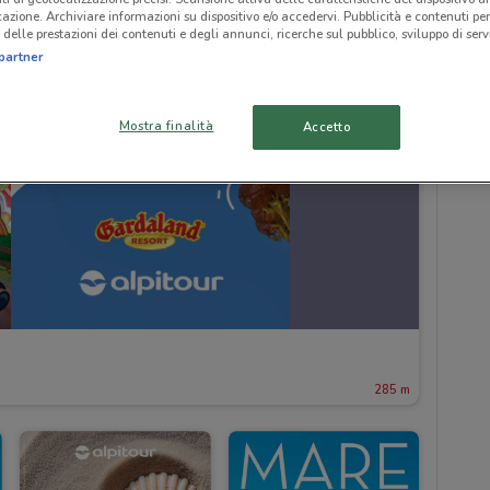
icazione. Archiviare informazioni su dispositivo e/o accedervi. Pubblicità e contenuti per
delle prestazioni dei contenuti e degli annunci, ricerche sul pubblico, sviluppo di servi
partner
Mostra finalità
Accetto
285 m