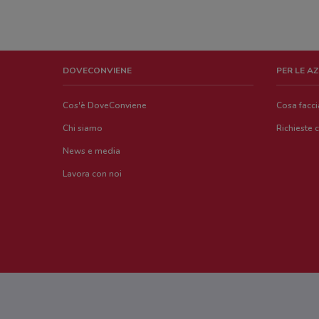
DOVECONVIENE
PER LE A
Cos'è DoveConviene
Cosa facc
Chi siamo
Richieste 
News e media
Lavora con noi