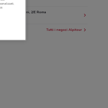
503 m
sonalizzati,
zi.
Via Morgagni, 2/E Roma
525 m
Tutti i negozi Alpitour