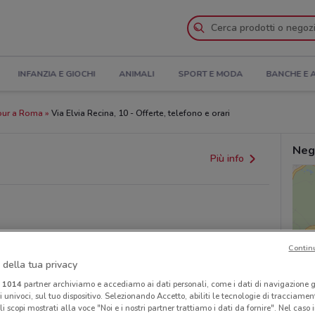
INFANZIA E GIOCHI
ANIMALI
SPORT E MODA
BANCHE E 
our a Roma
Via Elvia Recina, 10 - Offerte, telefono e orari
Neg
Più info
Contin
 della tua privacy
provvedimenti regionali o nazionali. Verifica l’accuratezza
i
1014
partner archiviamo e accediamo ai dati personali, come i dati di navigazione g
ri univoci, sul tuo dispositivo. Selezionando Accetto, abiliti le tecnologie di tracciame
li scopi mostrati alla voce "Noi e i nostri partner trattiamo i dati da fornire". Nel caso 