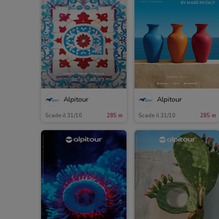
Alpitour
Alpitour
Scade il 31/10
285 m
Scade il 31/10
285 m