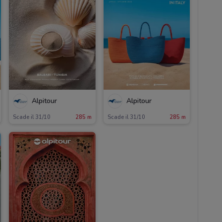
Alpitour
Alpitour
Scade il 31/10
285 m
Scade il 31/10
285 m