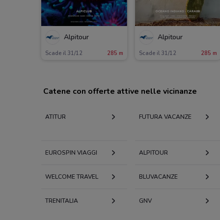
Alpitour
Alpitour
Scade il 31/12
285 m
Scade il 31/12
285 m
Catene con offerte attive nelle vicinanze
ATITUR
FUTURA VACANZE
EUROSPIN VIAGGI
ALPITOUR
WELCOME TRAVEL
BLUVACANZE
TRENITALIA
GNV