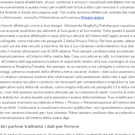
ovessero essere disabilitate, alcuni contenuti e annunci visualizzati potrebbero non ess
re nuovamente a questo menu per modificare le tue scelte o per revocare il consenso
tra finalità in fondo alla pagina web. Tali scelte avranno effetto nel contesto del nost
 informazioni, consulta l'Informativa sulla privacy.
Privacy policy
i fornirti offerte più vicine ai tuoi bisogni: Utilizzando Shopfully/Tiendeo puoi visualizz
i tuoi acquisti quotidiani più attinenti ai tuoi gusti e al tuo mondo. Tutto questo è possi
 strumenti e analisi effettuate in base alle tue attività all'interno dell'applicazione e 
collegate, come indicato nel paragrafo 2 della Privacy Policy. Per fare questo, abbi
 sull'uso dei dati raccolti a tale fine. Se dai il tuo consenso condivideremo i tuoi dati
tutto il mondo attraverso l’uso di SDK esterne. Puoi sempre cambiare idea accedend
rsonalizzazione, all’interno della nostra App. Cosa succede se accetti: Le inserzioni pu
i all'interno dell’app potranno trattare di argomenti relativi alla tua cronologia di na
esterne a Shopfully/Tiendeo. Ad esempio, se un servizio a noi collegato ci informa ch
i viaggi, potremo mostrarti delle offerte a tema vacanze. Inoltre, i dati sulla posizione 
o il relativo consenso) insieme alle informazioni sulle prestazioni della rete e agli ident
 possono essere raccolte e condivisi con terze parti per comprendere e migliorare la conn
pplicative sulle delle reti wireless, come meglio indicato nel paragrafo 13.b della no
re, i tuoi dati possono anche essere utilizzati per la creazione di report, ricerche di mer
 e statistiche, analisi basate sulla posizione e analisi delle tendenze. Puoi modificare l
in qualsiasi momento accedendo a Menu > Privacy > Personalizzazione all'interno del
 se rifiuti: Continuerai a visualizzare annunci pubblicitari, ma riguarderanno argome
te non saranno rilevanti per i tuoi interessi. Potrai sempre cambiare idea accedendo
rsonalizzazione all'interno della nostra App.
stri partner trattiamo i dati per fornire:
ti di geolocalizzazione precisi. Scansione attiva delle caratteristiche del dispositivo ai 