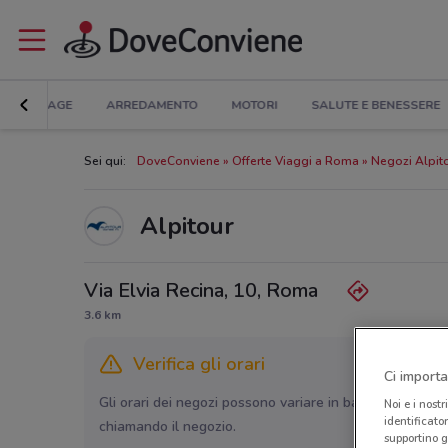
BRICOLAGE
ARREDAMENTO
MOTORI
SALUTE E BENESSERE
Sei qui:
DoveConviene
Offerte Viaggi a Roma
Negozi Alpit
Alpitour
Via Elvia Recina, 10, Roma
3.6 km
Verifica gli orari
Ci importa
Gli orari dei negozi possono variare in base agli ultimi 
Noi e i nostr
identificato
chiamando il negozio.
supportino g