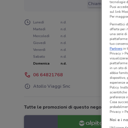
tecnologie d
Chiama il negozio
Puoi accede
sul link Mos
Per maggiori
Lunedì
n.d.
Permettici d
Martedì
n.d.
offerte per 
una serie di
Mercoledì
n.d.
piattaforme 
Giovedì
n.d.
tuo consenso
Partners
in 
Venerdì
n.d.
Privacy > Pe
Sabato
n.d.
visualizzera
piattaforme 
Domenica
n.d.
in un sito d
abbia fornit
06 64821768
dispositivo,
esperienze a
Atollo Viaggi Snc
Policy. Inolt
scientifiche
preferenze 
Cosa succede
Tutte le promozioni di questo negozio
probabilmen
Privacy > Pe
Noi e i no
Utilizzare da