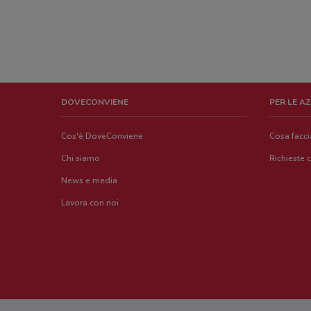
DOVECONVIENE
PER LE A
Cos'è DoveConviene
Cosa facc
Chi siamo
Richieste 
News e media
Lavora con noi