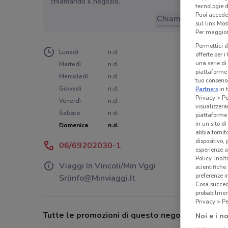
chiamando il negozio.
tecnologie d
Puoi accede
Chiama il negozio
sul link Mos
Per maggiori
Permettici d
Lunedì
n.d.
offerte per 
una serie di
Martedì
n.d.
piattaforme 
Mercoledì
n.d.
tuo consenso
Giovedì
n.d.
Partners
in 
Privacy > Pe
Venerdì
n.d.
visualizzera
Sabato
n.d.
piattaforme 
in un sito d
Domenica
n.d.
abbia fornit
dispositivo,
06/69202030-1
esperienze a
Policy. Inolt
Viaggi In Vincoli/Min Vggi
scientifiche
preferenze 
Srlinfo@Minviaggi.It
Cosa succede
probabilmen
Privacy > Pe
Tutte le promozioni di questo negozio
Noi e i no