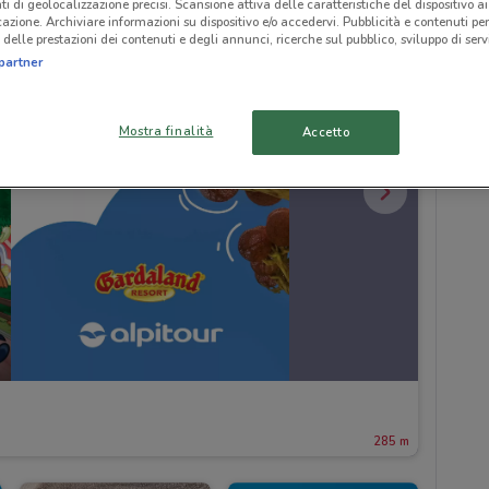
ti di geolocalizzazione precisi. Scansione attiva delle caratteristiche del dispositivo ai 
icazione. Archiviare informazioni su dispositivo e/o accedervi. Pubblicità e contenuti per
delle prestazioni dei contenuti e degli annunci, ricerche sul pubblico, sviluppo di servi
partner
Mostra finalità
Accetto
285 m