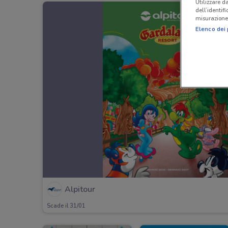
Utilizzare da
dell’identif
misurazione 
Elenco dei 
Alpitour
Scade il 31/01