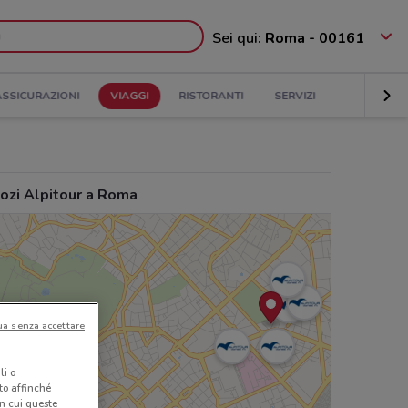
Sei qui:
Roma - 00161
ASSICURAZIONI
VIAGGI
RISTORANTI
SERVIZI
ozi Alpitour a Roma
ua senza accettare
li o
nto affinché
in cui queste