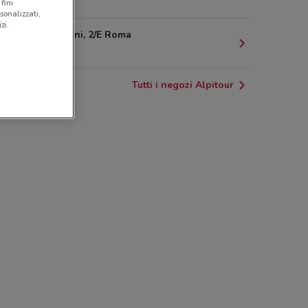
503 m
fini
sonalizzati,
zi.
Via Morgagni, 2/E Roma
525 m
Tutti i negozi Alpitour