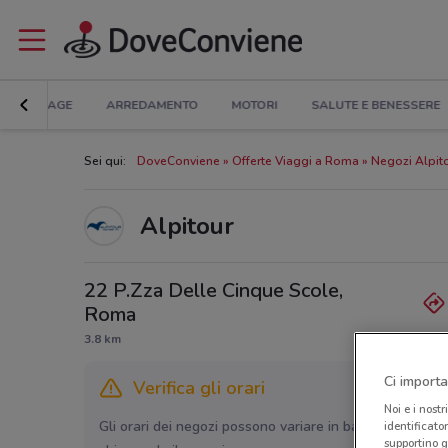
BRICOLAGE
ARREDAMENTO
MOTORI
SALUTE E BENESSERE
Sei qui:
DoveConviene
Offerte Viaggi a Roma
Negozi Alpit
Alpitour
22 P.Zza Delle Cinque Scole,
Roma
3.8 km
Ci importa
Verifica gli orari
Noi e i nostr
Gli orari dei negozi possono variare in base agli ultimi 
identificato
supportino g