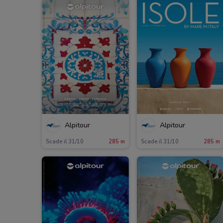
Alpitour
Alpitour
Scade il 31/10
285 m
Scade il 31/10
285 m