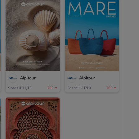
Alpitour
Alpitour
Scade il 31/10
285 m
Scade il 31/10
285 m