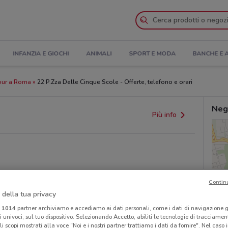
INFANZIA E GIOCHI
ANIMALI
SPORT E MODA
BANCHE E 
our a Roma
22 P.Zza Delle Cinque Scole - Offerte, telefono e orari
Neg
Più info
Contin
 della tua privacy
i
1014
partner archiviamo e accediamo ai dati personali, come i dati di navigazione g
provvedimenti regionali o nazionali. Verifica l’accuratezza
ri univoci, sul tuo dispositivo. Selezionando Accetto, abiliti le tecnologie di tracciame
li scopi mostrati alla voce "Noi e i nostri partner trattiamo i dati da fornire". Nel caso 