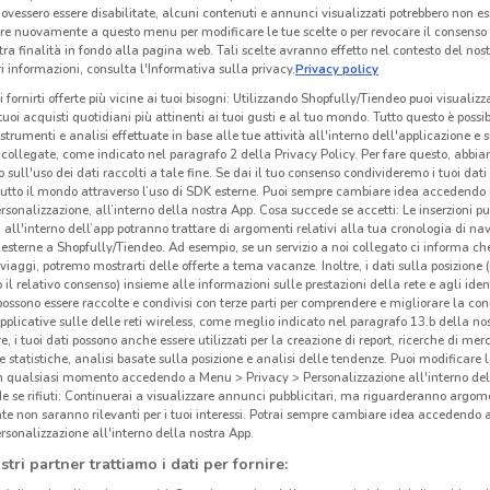
ovessero essere disabilitate, alcuni contenuti e annunci visualizzati potrebbero non ess
re nuovamente a questo menu per modificare le tue scelte o per revocare il consenso
tra finalità in fondo alla pagina web. Tali scelte avranno effetto nel contesto del nost
 informazioni, consulta l'Informativa sulla privacy.
Privacy policy
i fornirti offerte più vicine ai tuoi bisogni: Utilizzando Shopfully/Tiendeo puoi visualizz
i tuoi acquisti quotidiani più attinenti ai tuoi gusti e al tuo mondo. Tutto questo è possi
 strumenti e analisi effettuate in base alle tue attività all'interno dell'applicazione e 
collegate, come indicato nel paragrafo 2 della Privacy Policy. Per fare questo, abbi
 sull'uso dei dati raccolti a tale fine. Se dai il tuo consenso condivideremo i tuoi dati
tutto il mondo attraverso l’uso di SDK esterne. Puoi sempre cambiare idea accedend
rsonalizzazione, all’interno della nostra App. Cosa succede se accetti: Le inserzioni pu
i all'interno dell’app potranno trattare di argomenti relativi alla tua cronologia di na
esterne a Shopfully/Tiendeo. Ad esempio, se un servizio a noi collegato ci informa ch
i viaggi, potremo mostrarti delle offerte a tema vacanze. Inoltre, i dati sulla posizione 
o il relativo consenso) insieme alle informazioni sulle prestazioni della rete e agli ident
 possono essere raccolte e condivisi con terze parti per comprendere e migliorare la conn
pplicative sulle delle reti wireless, come meglio indicato nel paragrafo 13.b della no
re, i tuoi dati possono anche essere utilizzati per la creazione di report, ricerche di mer
 e statistiche, analisi basate sulla posizione e analisi delle tendenze. Puoi modificare l
in qualsiasi momento accedendo a Menu > Privacy > Personalizzazione all'interno del
 se rifiuti: Continuerai a visualizzare annunci pubblicitari, ma riguarderanno argome
te non saranno rilevanti per i tuoi interessi. Potrai sempre cambiare idea accedendo
rsonalizzazione all'interno della nostra App.
stri partner trattiamo i dati per fornire: