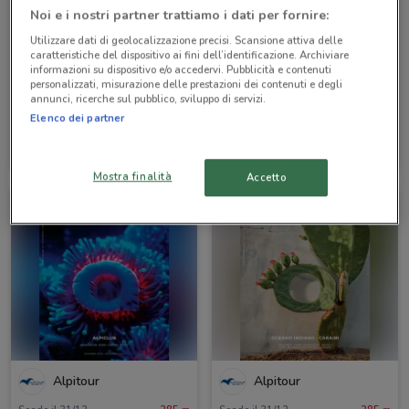
Noi e i nostri partner trattiamo i dati per fornire:
Utilizzare dati di geolocalizzazione precisi. Scansione attiva delle
caratteristiche del dispositivo ai fini dell’identificazione. Archiviare
informazioni su dispositivo e/o accedervi. Pubblicità e contenuti
personalizzati, misurazione delle prestazioni dei contenuti e degli
annunci, ricerche sul pubblico, sviluppo di servizi.
Elenco dei partner
Alpitour
Alpitour
Scade il 31/10
285 m
Scade il 31/10
285 m
Mostra finalità
Accetto
Alpitour
Alpitour