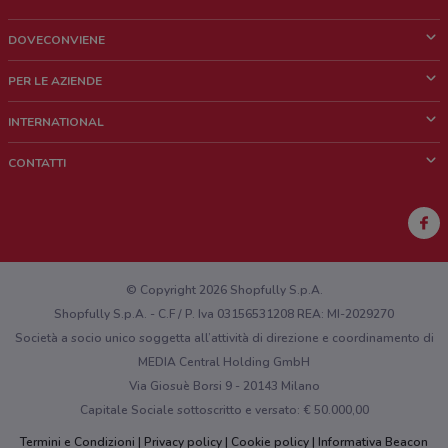
DOVECONVIENE
Cos'è DoveConviene
PER LE AZIENDE
Chi siamo
Cosa facciamo
INTERNATIONAL
News e media
Richieste commerciali e marketing
Brazil
CONTATTI
Lavora con noi
Mexico
Segnalazione punto vendita
France
Segnalazione Volantino
Australia
Hai un malfunzionamento sul web o sull'app?
New Zealand
© Copyright 2026 Shopfully S.p.A.
Shopfully S.p.A. - C.F / P. Iva 03156531208 REA: MI-2029270
Società a socio unico soggetta all’attività di direzione e coordinamento di
MEDIA Central Holding GmbH
Via Giosuè Borsi 9 - 20143 Milano
Capitale Sociale sottoscritto e versato: € 50.000,00
Termini e Condizioni
Privacy policy
Cookie policy
Informativa Beacon