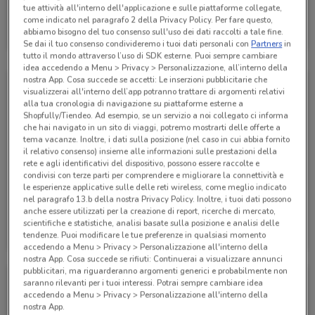
tue attività all'interno dell'applicazione e sulle piattaforme collegate,
Alpitour
come indicato nel paragrafo 2 della Privacy Policy. Per fare questo,
abbiamo bisogno del tuo consenso sull'uso dei dati raccolti a tale fine.
Scade il 31/01
285 m
Se dai il tuo consenso condivideremo i tuoi dati personali con
Partners
in
tutto il mondo attraverso l’uso di SDK esterne. Puoi sempre cambiare
idea accedendo a Menu > Privacy > Personalizzazione, all’interno della
nostra App. Cosa succede se accetti: Le inserzioni pubblicitarie che
visualizzerai all'interno dell’app potranno trattare di argomenti relativi
alla tua cronologia di navigazione su piattaforme esterne a
Shopfully/Tiendeo. Ad esempio, se un servizio a noi collegato ci informa
che hai navigato in un sito di viaggi, potremo mostrarti delle offerte a
tema vacanze. Inoltre, i dati sulla posizione (nel caso in cui abbia fornito
il relativo consenso) insieme alle informazioni sulle prestazioni della
rete e agli identificativi del dispositivo, possono essere raccolte e
condivisi con terze parti per comprendere e migliorare la connettività e
le esperienze applicative sulle delle reti wireless, come meglio indicato
nel paragrafo 13.b della nostra Privacy Policy. Inoltre, i tuoi dati possono
anche essere utilizzati per la creazione di report, ricerche di mercato,
Alpitour
Alpitour
scientifiche e statistiche, analisi basate sulla posizione e analisi delle
tendenze. Puoi modificare le tue preferenze in qualsiasi momento
Scade il 31/10
285 m
Scade il 31/10
285 m
accedendo a Menu > Privacy > Personalizzazione all'interno della
nostra App. Cosa succede se rifiuti: Continuerai a visualizzare annunci
pubblicitari, ma riguarderanno argomenti generici e probabilmente non
saranno rilevanti per i tuoi interessi. Potrai sempre cambiare idea
accedendo a Menu > Privacy > Personalizzazione all'interno della
nostra App.