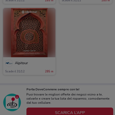
Scade il 31/12
285 m
Scade il 31/12
285 m
Alpitour
Scade il 31/12
285 m
Porta DoveConviene sempre con te!
Puoi trovare le migliori offerte dei negozi vicino a te,
salvarle e creare la tua lista del risparmio, comodamente
dal tuo cellulare.
SCARICA L’APP