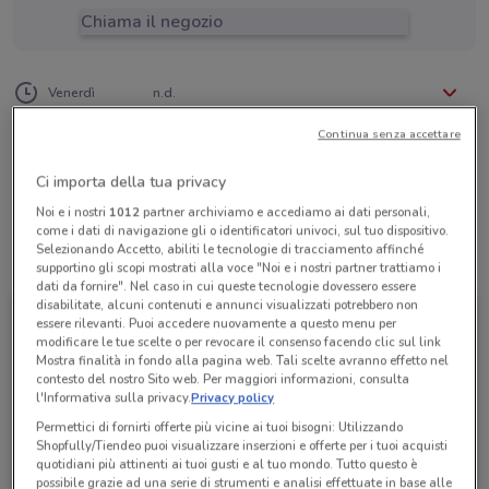
Chiama il negozio
Lunedì
Martedì
Mercoledì
Giovedì
n.d.
n.d.
n.d.
n.d.
Venerdì
n.d.
Sabato
Domenica
n.d.
n.d.
06 2572975
Continua senza accettare
L'Isola Dei Sogni Srl
Ci importa della tua privacy
Noi e i nostri
1012
partner archiviamo e accediamo ai dati personali,
come i dati di navigazione gli o identificatori univoci, sul tuo dispositivo.
Selezionando Accetto, abiliti le tecnologie di tracciamento affinché
Tutte le promozioni di questo negozio
supportino gli scopi mostrati alla voce "Noi e i nostri partner trattiamo i
dati da fornire". Nel caso in cui queste tecnologie dovessero essere
disabilitate, alcuni contenuti e annunci visualizzati potrebbero non
essere rilevanti. Puoi accedere nuovamente a questo menu per
modificare le tue scelte o per revocare il consenso facendo clic sul link
Mostra finalità in fondo alla pagina web. Tali scelte avranno effetto nel
contesto del nostro Sito web. Per maggiori informazioni, consulta
l'Informativa sulla privacy.
Privacy policy
Permettici di fornirti offerte più vicine ai tuoi bisogni: Utilizzando
Shopfully/Tiendeo puoi visualizzare inserzioni e offerte per i tuoi acquisti
quotidiani più attinenti ai tuoi gusti e al tuo mondo. Tutto questo è
possibile grazie ad una serie di strumenti e analisi effettuate in base alle