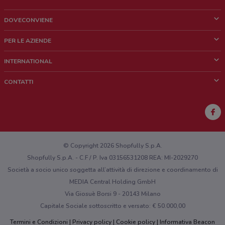
DOVECONVIENE
Cos'è DoveConviene
PER LE AZIENDE
Chi siamo
Cosa facciamo
INTERNATIONAL
News e media
Richieste commerciali e marketing
Brazil
CONTATTI
Lavora con noi
Mexico
Segnalazione punto vendita
France
Segnalazione Volantino
Australia
Hai un malfunzionamento sul web o sull'app?
New Zealand
© Copyright 2026 Shopfully S.p.A.
Shopfully S.p.A. - C.F / P. Iva 03156531208 REA: MI-2029270
Società a socio unico soggetta all’attività di direzione e coordinamento di
MEDIA Central Holding GmbH
Via Giosuè Borsi 9 - 20143 Milano
Capitale Sociale sottoscritto e versato: € 50.000,00
Termini e Condizioni
Privacy policy
Cookie policy
Informativa Beacon