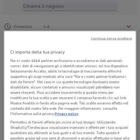
Chiama il negozio
Lunedì
Martedì
Mercoledì
Giovedì
Venerdì
Sabato
n.d.
n.d.
n.d.
n.d.
n.d.
n.d.
Domenica
n.d.
06 97276290
Continua senza accettare
Menghini Travels
Ci importa della tua privacy
Noi e i nostri
1014
partner archiviamo e accediamo ai dati personali,
come i dati di navigazione gli o identificatori univoci, sul tuo dispositivo.
Selezionando Accetto, abiliti le tecnologie di tracciamento affinché
Tutte le promozioni di questo negozio
supportino gli scopi mostrati alla voce "Noi e i nostri partner trattiamo i
dati da fornire". Nel caso in cui queste tecnologie dovessero essere
disabilitate, alcuni contenuti e annunci visualizzati potrebbero non
essere rilevanti. Puoi accedere nuovamente a questo menu per
modificare le tue scelte o per revocare il consenso facendo clic sul link
Mostra finalità in fondo alla pagina web. Tali scelte avranno effetto nel
contesto del nostro Sito web. Per maggiori informazioni, consulta
l'Informativa sulla privacy.
Privacy policy
Permettici di fornirti offerte più vicine ai tuoi bisogni: Utilizzando
Shopfully/Tiendeo puoi visualizzare inserzioni e offerte per i tuoi acquisti
quotidiani più attinenti ai tuoi gusti e al tuo mondo. Tutto questo è
possibile grazie ad una serie di strumenti e analisi effettuate in base alle