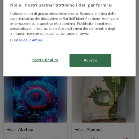
Noi e i nostri partner trattiamo i dati per fornire:
Utilizzare dati di geolocalizzazione precisi. Scansione attiva delle
caratteristiche del dispositivo ai fini dell’identificazione. Archiviare
informazioni su dispositivo e/o accedervi. Pubblicità e contenuti
personalizzati, misurazione delle prestazioni dei contenuti e degli
annunci, ricerche sul pubblico, sviluppo di servizi.
Elenco dei partner
Alpitour
Alpitour
Scade il 31/10
285 m
Scade il 31/10
285 m
Mostra finalità
Accetto
Alpitour
Alpitour