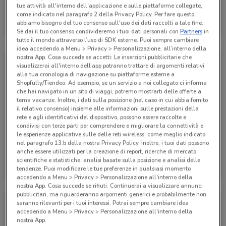
tue attività all'interno dell'applicazione e sulle piattaforme collegate,
Alpitour
come indicato nel paragrafo 2 della Privacy Policy. Per fare questo,
abbiamo bisogno del tuo consenso sull'uso dei dati raccolti a tale fine.
Scade il 31/01
285 m
Se dai il tuo consenso condivideremo i tuoi dati personali con
Partners
in
tutto il mondo attraverso l’uso di SDK esterne. Puoi sempre cambiare
idea accedendo a Menu > Privacy > Personalizzazione, all’interno della
nostra App. Cosa succede se accetti: Le inserzioni pubblicitarie che
visualizzerai all'interno dell’app potranno trattare di argomenti relativi
alla tua cronologia di navigazione su piattaforme esterne a
Shopfully/Tiendeo. Ad esempio, se un servizio a noi collegato ci informa
che hai navigato in un sito di viaggi, potremo mostrarti delle offerte a
tema vacanze. Inoltre, i dati sulla posizione (nel caso in cui abbia fornito
il relativo consenso) insieme alle informazioni sulle prestazioni della
rete e agli identificativi del dispositivo, possono essere raccolte e
condivisi con terze parti per comprendere e migliorare la connettività e
le esperienze applicative sulle delle reti wireless, come meglio indicato
nel paragrafo 13.b della nostra Privacy Policy. Inoltre, i tuoi dati possono
anche essere utilizzati per la creazione di report, ricerche di mercato,
Alpitour
Alpitour
scientifiche e statistiche, analisi basate sulla posizione e analisi delle
tendenze. Puoi modificare le tue preferenze in qualsiasi momento
Scade il 31/10
285 m
Scade il 31/10
285 m
accedendo a Menu > Privacy > Personalizzazione all'interno della
nostra App. Cosa succede se rifiuti: Continuerai a visualizzare annunci
pubblicitari, ma riguarderanno argomenti generici e probabilmente non
saranno rilevanti per i tuoi interessi. Potrai sempre cambiare idea
accedendo a Menu > Privacy > Personalizzazione all'interno della
nostra App.