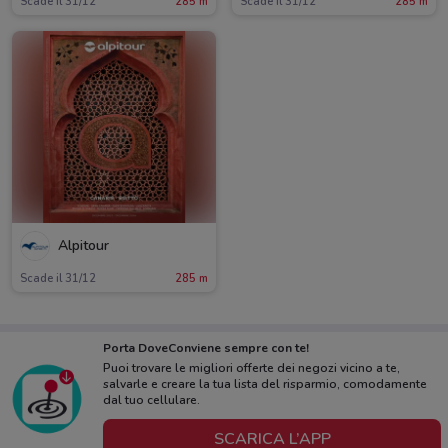
Scade il 31/12
285 m
Scade il 31/12
285 m
Alpitour
Scade il 31/12
285 m
Porta DoveConviene sempre con te!
Puoi trovare le migliori offerte dei negozi vicino a te,
salvarle e creare la tua lista del risparmio, comodamente
dal tuo cellulare.
SCARICA L’APP