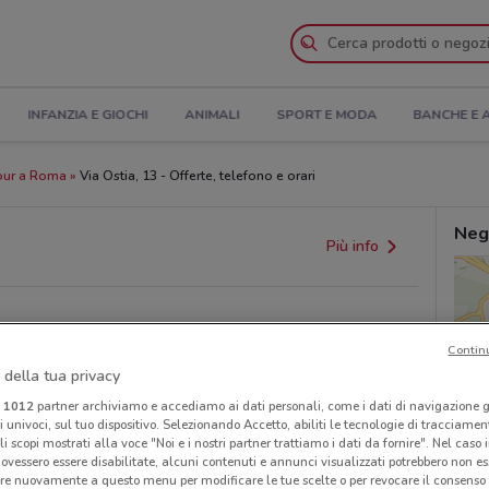
INFANZIA E GIOCHI
ANIMALI
SPORT E MODA
BANCHE E 
our a Roma
Via Ostia, 13 - Offerte, telefono e orari
Neg
Più info
Contin
 della tua privacy
i
1012
partner archiviamo e accediamo ai dati personali, come i dati di navigazione g
ri univoci, sul tuo dispositivo. Selezionando Accetto, abiliti le tecnologie di tracciame
provvedimenti regionali o nazionali. Verifica l’accuratezza
li scopi mostrati alla voce "Noi e i nostri partner trattiamo i dati da fornire". Nel caso 
ovessero essere disabilitate, alcuni contenuti e annunci visualizzati potrebbero non ess
re nuovamente a questo menu per modificare le tue scelte o per revocare il consenso