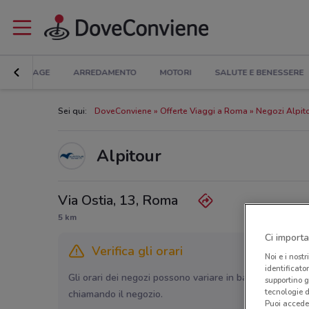
BRICOLAGE
ARREDAMENTO
MOTORI
SALUTE E BENESSERE
Sei qui:
DoveConviene
Offerte Viaggi a Roma
Negozi Alpit
Alpitour
Via Ostia, 13, Roma
5 km
Ci importa
Verifica gli orari
Noi e i nostr
identificato
Gli orari dei negozi possono variare in base agli ultimi 
supportino g
tecnologie d
chiamando il negozio.
Puoi accede