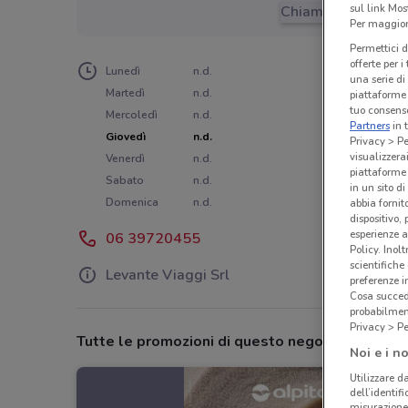
sul link Mos
Chiama il negozio
Per maggiori
Permettici d
offerte per 
Lunedì
n.d.
una serie di
Martedì
n.d.
piattaforme 
tuo consenso
Mercoledì
n.d.
Partners
in 
Giovedì
n.d.
Privacy > Pe
visualizzera
Venerdì
n.d.
piattaforme 
Sabato
n.d.
in un sito d
Domenica
n.d.
abbia fornit
dispositivo,
esperienze a
06 39720455
Policy. Inolt
scientifiche
Levante Viaggi Srl
preferenze 
Cosa succede
probabilmen
Privacy > Pe
Tutte le promozioni di questo negozio
Noi e i no
Utilizzare da
dell’identif
misurazione 