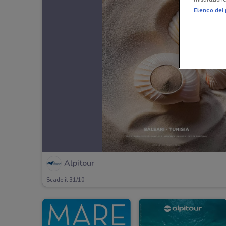
Elenco dei 
Alpitour
Scade il 31/10