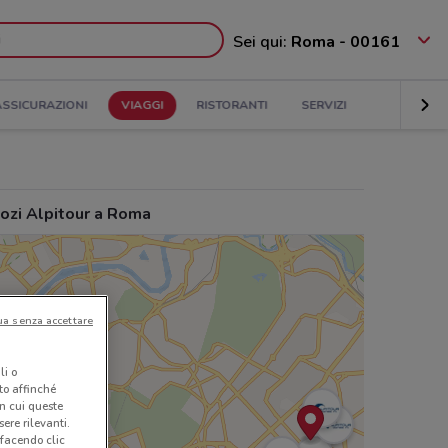
Sei qui:
Roma - 00161
ASSICURAZIONI
VIAGGI
RISTORANTI
SERVIZI
ozi Alpitour a Roma
ua senza accettare
li o
nto affinché
in cui queste
ere rilevanti.
 facendo clic