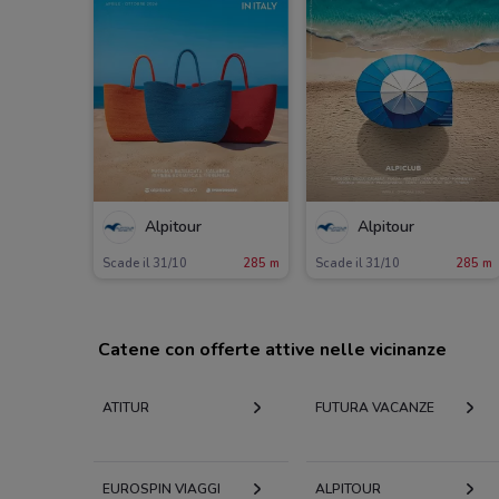
Alpitour
Alpitour
Scade il 31/10
285 m
Scade il 31/10
285 m
Catene con offerte attive nelle vicinanze
ATITUR
FUTURA VACANZE
EUROSPIN VIAGGI
ALPITOUR