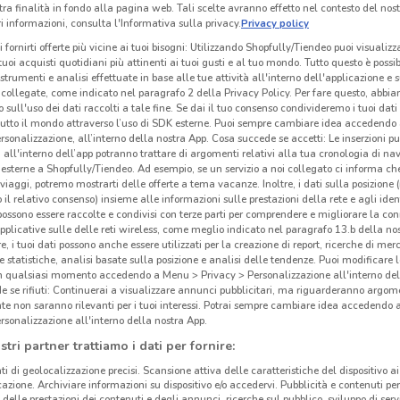
tra finalità in fondo alla pagina web. Tali scelte avranno effetto nel contesto del nost
 informazioni, consulta l'Informativa sulla privacy.
Privacy policy
i fornirti offerte più vicine ai tuoi bisogni: Utilizzando Shopfully/Tiendeo puoi visualizz
i tuoi acquisti quotidiani più attinenti ai tuoi gusti e al tuo mondo. Tutto questo è possi
 strumenti e analisi effettuate in base alle tue attività all'interno dell'applicazione e 
collegate, come indicato nel paragrafo 2 della Privacy Policy. Per fare questo, abbi
 sull'uso dei dati raccolti a tale fine. Se dai il tuo consenso condivideremo i tuoi dati
tutto il mondo attraverso l’uso di SDK esterne. Puoi sempre cambiare idea accedend
rsonalizzazione, all’interno della nostra App. Cosa succede se accetti: Le inserzioni pu
i all'interno dell’app potranno trattare di argomenti relativi alla tua cronologia di na
esterne a Shopfully/Tiendeo. Ad esempio, se un servizio a noi collegato ci informa ch
i viaggi, potremo mostrarti delle offerte a tema vacanze. Inoltre, i dati sulla posizione 
o il relativo consenso) insieme alle informazioni sulle prestazioni della rete e agli ident
 possono essere raccolte e condivisi con terze parti per comprendere e migliorare la conn
pplicative sulle delle reti wireless, come meglio indicato nel paragrafo 13.b della no
re, i tuoi dati possono anche essere utilizzati per la creazione di report, ricerche di mer
 e statistiche, analisi basate sulla posizione e analisi delle tendenze. Puoi modificare l
in qualsiasi momento accedendo a Menu > Privacy > Personalizzazione all'interno del
 se rifiuti: Continuerai a visualizzare annunci pubblicitari, ma riguarderanno argome
te non saranno rilevanti per i tuoi interessi. Potrai sempre cambiare idea accedendo
rsonalizzazione all'interno della nostra App.
stri partner trattiamo i dati per fornire:
ti di geolocalizzazione precisi. Scansione attiva delle caratteristiche del dispositivo ai 
icazione. Archiviare informazioni su dispositivo e/o accedervi. Pubblicità e contenuti per
delle prestazioni dei contenuti e degli annunci, ricerche sul pubblico, sviluppo di servi