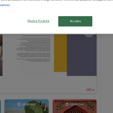
partner
Mostra finalità
Accetto
285 m