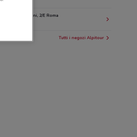
503 m
Via Morgagni, 2/E Roma
525 m
Tutti i negozi Alpitour