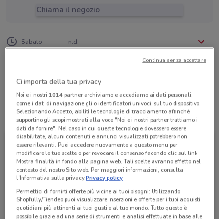
Chiama il negozio
Lunedì
Martedì
Mercoledì
Giovedì
Venerdì
n.d.
n.d.
n.d.
n.d.
n.d.
Sabato
n.d.
Domenica
n.d.
06 94282711
Continua senza accettare
Bellezze Nel Mondo
Ci importa della tua privacy
Noi e i nostri
1014
partner archiviamo e accediamo ai dati personali,
come i dati di navigazione gli o identificatori univoci, sul tuo dispositivo.
Selezionando Accetto, abiliti le tecnologie di tracciamento affinché
Tutte le promozioni di questo negozio
supportino gli scopi mostrati alla voce "Noi e i nostri partner trattiamo i
dati da fornire". Nel caso in cui queste tecnologie dovessero essere
disabilitate, alcuni contenuti e annunci visualizzati potrebbero non
essere rilevanti. Puoi accedere nuovamente a questo menu per
modificare le tue scelte o per revocare il consenso facendo clic sul link
Mostra finalità in fondo alla pagina web. Tali scelte avranno effetto nel
contesto del nostro Sito web. Per maggiori informazioni, consulta
l'Informativa sulla privacy.
Privacy policy
Permettici di fornirti offerte più vicine ai tuoi bisogni: Utilizzando
Shopfully/Tiendeo puoi visualizzare inserzioni e offerte per i tuoi acquisti
quotidiani più attinenti ai tuoi gusti e al tuo mondo. Tutto questo è
possibile grazie ad una serie di strumenti e analisi effettuate in base alle