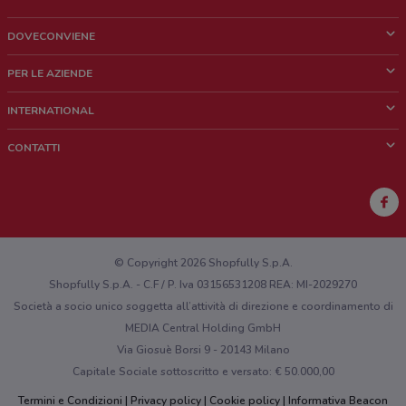
DOVECONVIENE
Cos'è DoveConviene
PER LE AZIENDE
Chi siamo
Cosa facciamo
INTERNATIONAL
News e media
Richieste commerciali e marketing
Brazil
CONTATTI
Lavora con noi
Mexico
Segnalazione punto vendita
France
Segnalazione Volantino
Australia
Hai un malfunzionamento sul web o sull'app?
New Zealand
© Copyright 2026 Shopfully S.p.A.
Shopfully S.p.A. - C.F / P. Iva 03156531208 REA: MI-2029270
Società a socio unico soggetta all’attività di direzione e coordinamento di
MEDIA Central Holding GmbH
Via Giosuè Borsi 9 - 20143 Milano
Capitale Sociale sottoscritto e versato: € 50.000,00
Termini e Condizioni
Privacy policy
Cookie policy
Informativa Beacon