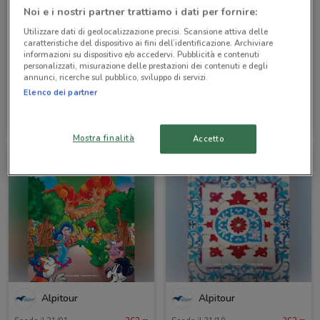
Noi e i nostri partner trattiamo i dati per fornire:
Utilizzare dati di geolocalizzazione precisi. Scansione attiva delle
caratteristiche del dispositivo ai fini dell’identificazione. Archiviare
informazioni su dispositivo e/o accedervi. Pubblicità e contenuti
personalizzati, misurazione delle prestazioni dei contenuti e degli
annunci, ricerche sul pubblico, sviluppo di servizi.
Elenco dei partner
Alpitour
Alpitour
Scade il 31/12
218 m
Scade il 31/12
218 m
Mostra finalità
Accetto
Alpitour
Alpitour