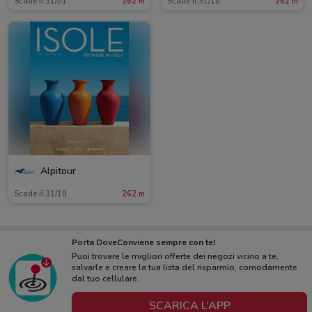
Scade il 31/01
262 m
Scade il 31/10
262 m
Alpitour
Scade il 31/10
262 m
Porta DoveConviene sempre con te!
Puoi trovare le migliori offerte dei negozi vicino a te,
salvarle e creare la tua lista del risparmio, comodamente
dal tuo cellulare.
SCARICA L’APP