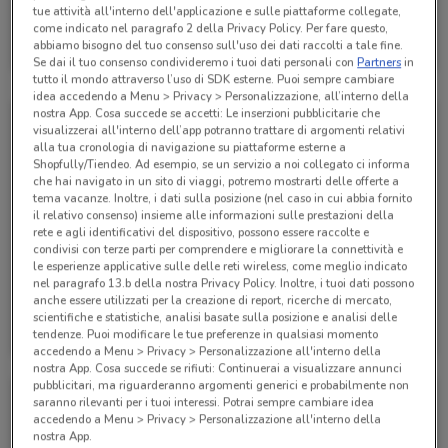
tue attività all'interno dell'applicazione e sulle piattaforme collegate,
Alpitour
come indicato nel paragrafo 2 della Privacy Policy. Per fare questo,
abbiamo bisogno del tuo consenso sull'uso dei dati raccolti a tale fine.
Scade il 31/10
218 m
Se dai il tuo consenso condivideremo i tuoi dati personali con
Partners
in
tutto il mondo attraverso l’uso di SDK esterne. Puoi sempre cambiare
idea accedendo a Menu > Privacy > Personalizzazione, all’interno della
nostra App. Cosa succede se accetti: Le inserzioni pubblicitarie che
visualizzerai all'interno dell’app potranno trattare di argomenti relativi
alla tua cronologia di navigazione su piattaforme esterne a
Shopfully/Tiendeo. Ad esempio, se un servizio a noi collegato ci informa
che hai navigato in un sito di viaggi, potremo mostrarti delle offerte a
tema vacanze. Inoltre, i dati sulla posizione (nel caso in cui abbia fornito
il relativo consenso) insieme alle informazioni sulle prestazioni della
rete e agli identificativi del dispositivo, possono essere raccolte e
condivisi con terze parti per comprendere e migliorare la connettività e
le esperienze applicative sulle delle reti wireless, come meglio indicato
nel paragrafo 13.b della nostra Privacy Policy. Inoltre, i tuoi dati possono
anche essere utilizzati per la creazione di report, ricerche di mercato,
Alpitour
Alpitour
scientifiche e statistiche, analisi basate sulla posizione e analisi delle
tendenze. Puoi modificare le tue preferenze in qualsiasi momento
Scade il 31/10
218 m
Scade il 31/12
218 m
accedendo a Menu > Privacy > Personalizzazione all'interno della
nostra App. Cosa succede se rifiuti: Continuerai a visualizzare annunci
pubblicitari, ma riguarderanno argomenti generici e probabilmente non
saranno rilevanti per i tuoi interessi. Potrai sempre cambiare idea
accedendo a Menu > Privacy > Personalizzazione all'interno della
nostra App.