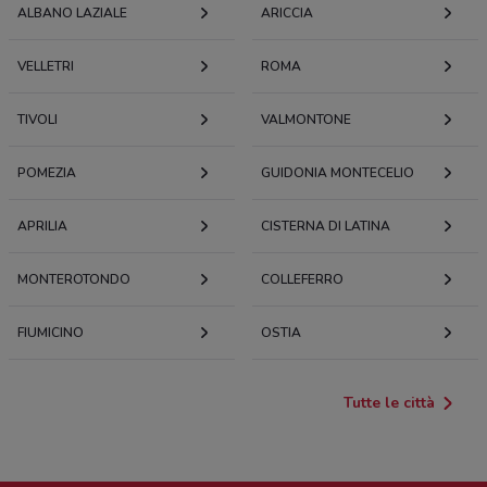
ALBANO LAZIALE
ARICCIA
0.13497912883358004
VELLETRI
ROMA
Via A. Diaz, 3 Frascati
144 m
TIVOLI
VALMONTONE
Via Cesare Battisti, 12 Frascati
POMEZIA
160 m
GUIDONIA MONTECELIO
APRILIA
Viale L. Bonaparte, 1 Frascati
CISTERNA DI LATINA
169 m
MONTEROTONDO
COLLEFERRO
Via Armando Diaz, 26 Frascati
169 m
FIUMICINO
OSTIA
PIAZZA SAN PIETRO 15
Tutte le città
0.1788746151051431
Via Ajani, 1/3/5 Frascati