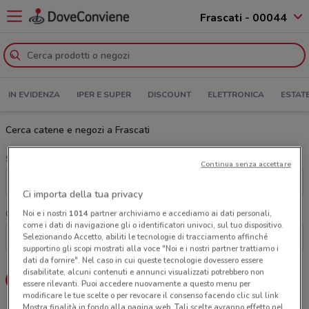
Frascati - 00044
IN EVIDENZA
IPER E SUPER
DISCOUNT
ELETTRONICA
ESTAT
Cerca catene e negozi a Frascati
Scegli una categoria
Continua senza accettare
Tutte le categorie
Ci importa della tua privacy
Noi e i nostri
1014
partner archiviamo e accediamo ai dati personali,
Cerca una catena
come i dati di navigazione gli o identificatori univoci, sul tuo dispositivo.
Selezionando Accetto, abiliti le tecnologie di tracciamento affinché
supportino gli scopi mostrati alla voce "Noi e i nostri partner trattiamo i
dati da fornire". Nel caso in cui queste tecnologie dovessero essere
disabilitate, alcuni contenuti e annunci visualizzati potrebbero non
Lista
Mappa
essere rilevanti. Puoi accedere nuovamente a questo menu per
modificare le tue scelte o per revocare il consenso facendo clic sul link
Mostra finalità in fondo alla pagina web. Tali scelte avranno effetto nel