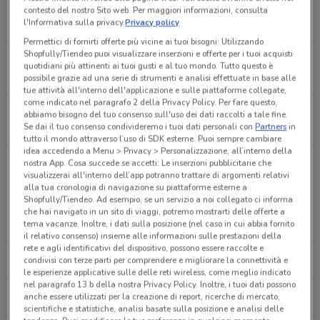
P.Zza Marconi, 12 Frascati
contesto del nostro Sito web. Per maggiori informazioni, consulta
l'Informativa sulla privacy.
Privacy policy
80 m
Permettici di fornirti offerte più vicine ai tuoi bisogni: Utilizzando
Shopfully/Tiendeo puoi visualizzare inserzioni e offerte per i tuoi acquisti
Piazza Guglielmo Marconi 12 Frascati
quotidiani più attinenti ai tuoi gusti e al tuo mondo. Tutto questo è
85 m
possibile grazie ad una serie di strumenti e analisi effettuate in base alle
tue attività all'interno dell'applicazione e sulle piattaforme collegate,
come indicato nel paragrafo 2 della Privacy Policy. Per fare questo,
Piazza Guglielmo Marconi, 12 Frascati
abbiamo bisogno del tuo consenso sull'uso dei dati raccolti a tale fine.
Se dai il tuo consenso condivideremo i tuoi dati personali con
Partners
in
90 m
tutto il mondo attraverso l’uso di SDK esterne. Puoi sempre cambiare
idea accedendo a Menu > Privacy > Personalizzazione, all’interno della
PIAZZA MARCONI 12 Frascati
nostra App. Cosa succede se accetti: Le inserzioni pubblicitarie che
visualizzerai all'interno dell’app potranno trattare di argomenti relativi
93 m
alla tua cronologia di navigazione su piattaforme esterne a
Altre catene a Frascati
Shopfully/Tiendeo. Ad esempio, se un servizio a noi collegato ci informa
che hai navigato in un sito di viaggi, potremo mostrarti delle offerte a
P.za Monte Grappa, 7 Frascati
tema vacanze. Inoltre, i dati sulla posizione (nel caso in cui abbia fornito
MEDIAWORLD
EURONICS
104 m
il relativo consenso) insieme alle informazioni sulle prestazioni della
rete e agli identificativi del dispositivo, possono essere raccolte e
condivisi con terze parti per comprendere e migliorare la connettività e
CARREFOUR IPERMERCATI
TRONY
P.Za Monte Grappa, 7
le esperienze applicative sulle delle reti wireless, come meglio indicato
0.10398206882564057
nel paragrafo 13.b della nostra Privacy Policy. Inoltre, i tuoi dati possono
anche essere utilizzati per la creazione di report, ricerche di mercato,
UNIEURO
COOP
scientifiche e statistiche, analisi basate sulla posizione e analisi delle