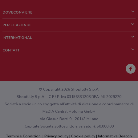
187 m
DOVECONVIENE
Via Piave, 11/13 Frascati
Cos'è DoveConviene
188 m
PER LE AZIENDE
Chi siamo
Cosa facciamo
INTERNATIONAL
PIAZZA SAN PIETRO 1
News e media
Richieste commerciali e marketing
0.18943955592293027
Brazil
CONTATTI
Lavora con noi
Mexico
Segnalazione punto vendita
VIA AJANI, 1,3,5
France
0.19009996049371775
Segnalazione Volantino
Australia
Hai un malfunzionamento sul web o sull'app?
Piazza San Pietro 2 Frascati
New Zealand
© Copyright 2026 Shopfully S.p.A.
192 m
Shopfully S.p.A. - C.F / P. Iva 03156531208 REA: MI-2029270
Società a socio unico soggetta all’attività di direzione e coordinamento di
Piazza San Pietro 2 Frascati
MEDIA Central Holding GmbH
192 m
Via Giosuè Borsi 9 - 20143 Milano
Capitale Sociale sottoscritto e versato: € 50.000,00
Via Piave 10/12 Roma
200 m
Termini e Condizioni
Privacy policy
Cookie policy
Informativa Beacon