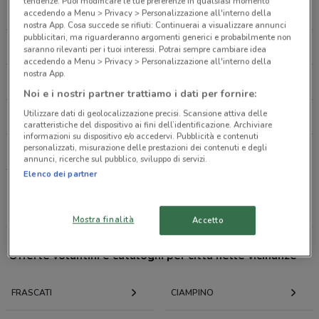
Via Vittorio Veneto 1 Frascati
tendenze. Puoi modificare le tue preferenze in qualsiasi momento
CONAD
LIDL
accedendo a Menu > Privacy > Personalizzazione all'interno della
105 m
nostra App. Cosa succede se rifiuti: Continuerai a visualizzare annunci
pubblicitari, ma riguarderanno argomenti generici e probabilmente non
ESSELUNGA
EUROSPIN
saranno rilevanti per i tuoi interessi. Potrai sempre cambiare idea
Via Lunati, 2 Frascati
accedendo a Menu > Privacy > Personalizzazione all'interno della
107 m
nostra App.
IPERCOOP
PANORAMA
Noi e i nostri partner trattiamo i dati per fornire:
Via Giuseppe Lunati, 10
Utilizzare dati di geolocalizzazione precisi. Scansione attiva delle
CONFORAMA
SISA
0.10773109628208521
caratteristiche del dispositivo ai fini dell’identificazione. Archiviare
informazioni su dispositivo e/o accedervi. Pubblicità e contenuti
personalizzati, misurazione delle prestazioni dei contenuti e degli
DECÒ
Via Duca D´Aosta, 1 Frascati
annunci, ricerche sul pubblico, sviluppo di servizi.
115 m
Elenco dei partner
Tutte le catene
Piazza Roma, 13 Frascati
Mostra finalità
Accetto
127 m
Offerte volantini e cataloghi per città nelle vicinanze
Piazza Roma, 13 Frascati
127 m
FRASCATI
CIAMPINO
Via Cesare Battisti, 7