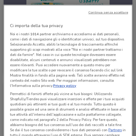
Continua senza accettare
Ci importa della tua privacy
Noi e i nostri
1014
partner archiviamo e accediamo ai dati personali,
come i dati di navigazione gli o identificatori univoci, sul tuo dispositivo.
Selezionando Accetto, abiliti le tecnologie di tracciamento affinché
supportino gli scopi mostrati alla voce "Noi e i nostri partner trattiamo i
dati da fornire". Nel caso in cui queste tecnologie dovessero essere
disabilitate, alcuni contenuti e annunci visualizzati potrebbero non
Eden Viaggi
essere rilevanti. Puoi accedere nuovamente a questo menu per
Scade il 30/04
301 m
modificare le tue scelte o per revocare il consenso facendo clic sul link
Mostra finalità in fondo alla pagina web. Tali scelte avranno effetto nel
contesto del nostro Sito web. Per maggiori informazioni, consulta
l'Informativa sulla privacy.
Privacy policy
Permettici di fornirti offerte più vicine ai tuoi bisogni: Utilizzando
Shopfully/Tiendeo puoi visualizzare inserzioni e offerte per i tuoi acquisti
quotidiani più attinenti ai tuoi gusti e al tuo mondo. Tutto questo è
possibile grazie ad una serie di strumenti e analisi effettuate in base alle
tue attività all'interno dell'applicazione e sulle piattaforme collegate,
come indicato nel paragrafo 2 della Privacy Policy. Per fare questo,
abbiamo bisogno del tuo consenso sull'uso dei dati raccolti a tale fine.
Se dai il tuo consenso condivideremo i tuoi dati personali con
Partners
in
tutto il mondo attraverso l’uso di SDK esterne. Puoi sempre cambiare