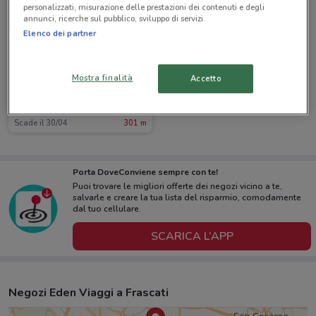
personalizzati, misurazione delle prestazioni dei contenuti e degli
annunci, ricerche sul pubblico, sviluppo di servizi.
Elenco dei partner
Mostra finalità
Accetto
Eden Viaggi
Scade il 30/04
301 m
Porta DoveConviene sempre con te!
Puoi trovare le migliori offerte dei negozi vicino a te,
salvarle e creare la tua lista del risparmio, comodamente
dal tuo cellulare.
SCARICA L’APP
Negozi Eden Viaggi a Frascati