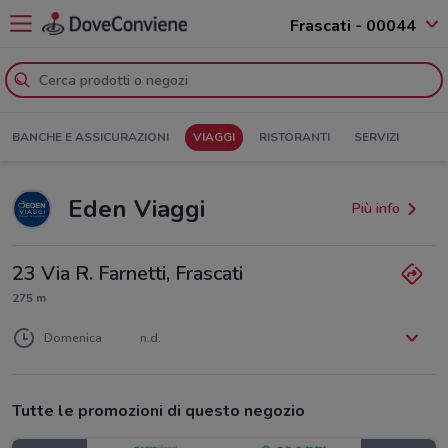
Frascati - 00044
BANCHE E ASSICURAZIONI
VIAGGI
RISTORANTI
SERVIZI
Eden Viaggi
Più info
23 Via R. Farnetti, Frascati
275 m
Lunedì
Martedì
Mercoledì
Giovedì
Venerdì
Sabato
n.d.
n.d.
n.d.
n.d.
n.d.
n.d.
Domenica
n.d.
Tutte le promozioni di questo negozio