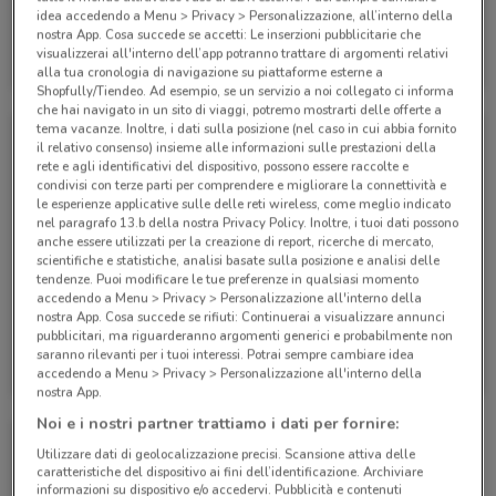
idea accedendo a Menu > Privacy > Personalizzazione, all’interno della
nostra App. Cosa succede se accetti: Le inserzioni pubblicitarie che
Eden Viaggi
Eden Viaggi
visualizzerai all'interno dell’app potranno trattare di argomenti relativi
alla tua cronologia di navigazione su piattaforme esterne a
Scade il 30/04
301 m
Scade il 30/04
301 m
Shopfully/Tiendeo. Ad esempio, se un servizio a noi collegato ci informa
che hai navigato in un sito di viaggi, potremo mostrarti delle offerte a
tema vacanze. Inoltre, i dati sulla posizione (nel caso in cui abbia fornito
il relativo consenso) insieme alle informazioni sulle prestazioni della
rete e agli identificativi del dispositivo, possono essere raccolte e
condivisi con terze parti per comprendere e migliorare la connettività e
le esperienze applicative sulle delle reti wireless, come meglio indicato
nel paragrafo 13.b della nostra Privacy Policy. Inoltre, i tuoi dati possono
anche essere utilizzati per la creazione di report, ricerche di mercato,
scientifiche e statistiche, analisi basate sulla posizione e analisi delle
tendenze. Puoi modificare le tue preferenze in qualsiasi momento
accedendo a Menu > Privacy > Personalizzazione all'interno della
nostra App. Cosa succede se rifiuti: Continuerai a visualizzare annunci
pubblicitari, ma riguarderanno argomenti generici e probabilmente non
Eden Viaggi
Eden Viaggi
saranno rilevanti per i tuoi interessi. Potrai sempre cambiare idea
accedendo a Menu > Privacy > Personalizzazione all'interno della
Scade il 30/04
301 m
Scade il 31/10
301 m
nostra App.
Noi e i nostri partner trattiamo i dati per fornire:
Utilizzare dati di geolocalizzazione precisi. Scansione attiva delle
caratteristiche del dispositivo ai fini dell’identificazione. Archiviare
informazioni su dispositivo e/o accedervi. Pubblicità e contenuti