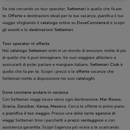
Se stai cercando un tour operator,
Settemari
è quello che fa per
te.
Offerte
e destinazioni ideali per le tue vacanze, pianifica il tuo
viaggio sfogliando il
catalogo
online su
DoveConviene.it
e scopri
gli
sconti
e le
destinazioni Settemari
.
Tour operator in offerta
Nel
catalogo Settemari
entri in un mondo di emozioni, molte di più
di quelle che ti puoi immaginare. Se vuoi viaggiare all’estero e
assicurarti di poter parlare e mangiare italiano,
Settemari Club
è
quello che fa per te. Scopri i prezzi e le
offerte
vacanze che
Settemari mette a disposizione nei suoi
cataloghi
.
Dove conviene andare in vacanza
Con Settemari viaggi sicuro verso ogni destinazione,
Mar Rosso,
Grecia, Zanzibar, Kenya, Messico.
Cerca le offerte in primo piano
e
pianifica il tuo viaggio
. Presso una delle tante
agenzie di
viaggi
Settemari trovi i pacchetti a
prezzi vantaggiosi
e con
assistenza garantita. Scopri l’agenzia più vicina a te scaricando