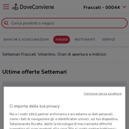
Frascati - 00044
BANCHE E ASSICURAZIONI
VIAGGI
RISTORANTI
SERVIZI
Settemari Frascati: Volantino, Orari di apertura e Indirizzi
Ultime offerte Settemari
Continua senza accettare
Ci importa della tua privacy
Noi e i nostri
1012
partner archiviamo e accediamo ai dati personali,
come i dati di navigazione gli o identificatori univoci, sul tuo dispositivo.
Selezionando Accetto, abiliti le tecnologie di tracciamento affinché
supportino gli scopi mostrati alla voce "Noi e i nostri partner trattiamo i