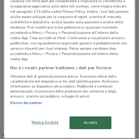
Via Armando Diaz, 26 Frascati
condivisi con terze parti per comprendere e migliorare la connettività e
le esperienze applicative sulle delle reti wireless, come meglio indicato
169 m
nel paragrafo 13.b della nostra Privacy Policy. Inoltre, i tuoi dati possono
anche essere utilizzati per la creazione di report, ricerche di mercato,
scientifiche e statistiche, analisi basate sulla posizione e analisi delle
Via Piave, 25 Frascati
tendenze. Puoi modificare le tue preferenze in qualsiasi momento
260 m
accedendo a Menu > Privacy > Personalizzazione all'interno della
nostra App. Cosa succede se rifiuti: Continuerai a visualizzare annunci
pubblicitari, ma riguarderanno argomenti generici e probabilmente non
Via G. Matteotti, 16/A Frascati
saranno rilevanti per i tuoi interessi. Potrai sempre cambiare idea
270 m
accedendo a Menu > Privacy > Personalizzazione all'interno della
nostra App.
Noi e i nostri partner trattiamo i dati per fornire:
Via R. Farmetti, 23 Frascati
375 m
Utilizzare dati di geolocalizzazione precisi. Scansione attiva delle
caratteristiche del dispositivo ai fini dell’identificazione. Archiviare
informazioni su dispositivo e/o accedervi. Pubblicità e contenuti
personalizzati, misurazione delle prestazioni dei contenuti e degli
VIA SAN FILIPPO NERI 16 Frascati
annunci, ricerche sul pubblico, sviluppo di servizi.
411 m
Elenco dei partner
Tutti i negozi Settemari
Mostra finalità
Accetto
Settemari, offerte e negozi