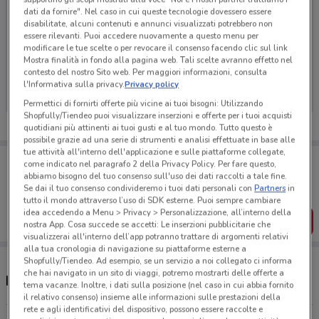
dati da fornire". Nel caso in cui queste tecnologie dovessero essere
disabilitate, alcuni contenuti e annunci visualizzati potrebbero non
essere rilevanti. Puoi accedere nuovamente a questo menu per
modificare le tue scelte o per revocare il consenso facendo clic sul link
Ci dispiace, al momento non abbiamo pubblicato
Mostra finalità in fondo alla pagina web. Tali scelte avranno effetto nel
contesto del nostro Sito web. Per maggiori informazioni, consulta
volantini nella tua zona. Riprova più tardi.
l'Informativa sulla privacy.
Privacy policy
Permettici di fornirti offerte più vicine ai tuoi bisogni: Utilizzando
Shopfully/Tiendeo puoi visualizzare inserzioni e offerte per i tuoi acquisti
quotidiani più attinenti ai tuoi gusti e al tuo mondo. Tutto questo è
possibile grazie ad una serie di strumenti e analisi effettuate in base alle
tue attività all'interno dell'applicazione e sulle piattaforme collegate,
Porta DoveConviene sempre con te!
come indicato nel paragrafo 2 della Privacy Policy. Per fare questo,
Puoi trovare le migliori offerte dei negozi vicino a te,
abbiamo bisogno del tuo consenso sull'uso dei dati raccolti a tale fine.
salvarle e creare la tua lista del risparmio, comodamente
Se dai il tuo consenso condivideremo i tuoi dati personali con
Partners
in
dal tuo cellulare.
tutto il mondo attraverso l’uso di SDK esterne. Puoi sempre cambiare
idea accedendo a Menu > Privacy > Personalizzazione, all’interno della
SCARICA L’APP
nostra App. Cosa succede se accetti: Le inserzioni pubblicitarie che
visualizzerai all'interno dell’app potranno trattare di argomenti relativi
alla tua cronologia di navigazione su piattaforme esterne a
Shopfully/Tiendeo. Ad esempio, se un servizio a noi collegato ci informa
che hai navigato in un sito di viaggi, potremo mostrarti delle offerte a
Negozi Settemari a Frascati
tema vacanze. Inoltre, i dati sulla posizione (nel caso in cui abbia fornito
il relativo consenso) insieme alle informazioni sulle prestazioni della
rete e agli identificativi del dispositivo, possono essere raccolte e