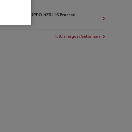
375 m
VIA SAN FILIPPO NERI 16 Frascati
411 m
Tutti i negozi Settemari