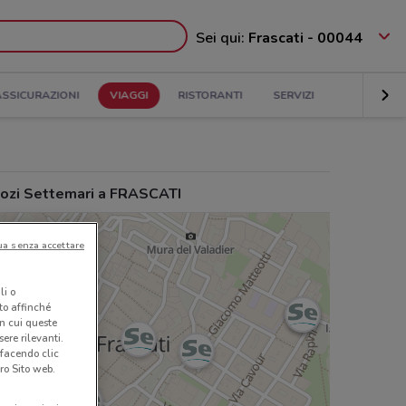
Sei qui:
Frascati - 00044
ASSICURAZIONI
VIAGGI
RISTORANTI
SERVIZI
ozi Settemari a FRASCATI
ua senza accettare
li o
nto affinché
in cui queste
ere rilevanti.
 facendo clic
ro Sito web.