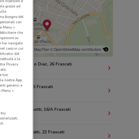
are inserzioni e
bile grazie ad
sulle
amo bisogno del
 personali con
o a Menu >
bblicitarie che
vigazione su
e hai navigato
(nel caso in cui
© MapTiler
© OpenStreetMap contributors
ificativi del
ettività e le
Via Armando Diaz, 26 Frascati
stra Privacy
cato,
169 m
e tue
la nostra App.
nti generici e
Via Piave, 25 Frascati
 a Menu >
260 m
Via G. Matteotti, 16/A Frascati
fini
270 m
sonalizzati,
zi.
Via R. Farmetti, 23 Frascati