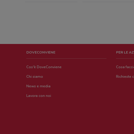
DOVECONVIENE
PER LE A
Cos'è DoveConviene
Cosa facc
Chi siamo
Richieste 
News e media
Lavora con noi