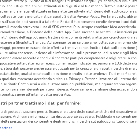
i fornirti offerte più vicine ai tuoi bisogni: Utilizzando Shopfully/Tiendeo puoi visualizz
i tuoi acquisti quotidiani più attinenti ai tuoi gusti e al tuo mondo. Tutto questo è possi
 strumenti e analisi effettuate in base alle tue attività all'interno dell'applicazione e 
collegate, come indicato nel paragrafo 2 della Privacy Policy. Per fare questo, abbi
 sull'uso dei dati raccolti a tale fine. Se dai il tuo consenso condivideremo i tuoi dati
tutto il mondo attraverso l’uso di SDK esterne. Puoi sempre cambiare idea accedend
rsonalizzazione, all’interno della nostra App. Cosa succede se accetti: Le inserzioni pu
i all'interno dell’app potranno trattare di argomenti relativi alla tua cronologia di na
esterne a Shopfully/Tiendeo. Ad esempio, se un servizio a noi collegato ci informa ch
i viaggi, potremo mostrarti delle offerte a tema vacanze. Inoltre, i dati sulla posizione 
o il relativo consenso) insieme alle informazioni sulle prestazioni della rete e agli ident
 possono essere raccolte e condivisi con terze parti per comprendere e migliorare la conn
pplicative sulle delle reti wireless, come meglio indicato nel paragrafo 13.b della no
re, i tuoi dati possono anche essere utilizzati per la creazione di report, ricerche di mer
 e statistiche, analisi basate sulla posizione e analisi delle tendenze. Puoi modificare l
in qualsiasi momento accedendo a Menu > Privacy > Personalizzazione all'interno del
 se rifiuti: Continuerai a visualizzare annunci pubblicitari, ma riguarderanno argome
te non saranno rilevanti per i tuoi interessi. Potrai sempre cambiare idea accedendo
rsonalizzazione all'interno della nostra App.
stri partner trattiamo i dati per fornire:
ti di geolocalizzazione precisi. Scansione attiva delle caratteristiche del dispositivo ai 
icazione. Archiviare informazioni su dispositivo e/o accedervi. Pubblicità e contenuti per
delle prestazioni dei contenuti e degli annunci, ricerche sul pubblico, sviluppo di servi
partner