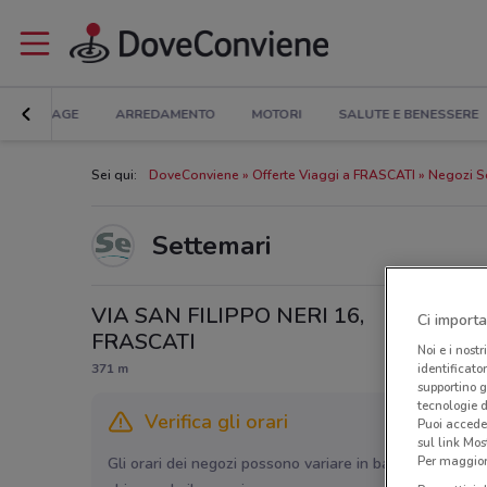
BRICOLAGE
ARREDAMENTO
MOTORI
SALUTE E BENESSERE
Sei qui:
DoveConviene
Offerte Viaggi a FRASCATI
Negozi S
Settemari
VIA SAN FILIPPO NERI 16,
Ci importa
FRASCATI
Noi e i nostr
371 m
identificato
supportino g
tecnologie d
Verifica gli orari
Puoi accede
sul link Mos
Per maggiori
Gli orari dei negozi possono variare in base agli ultimi 