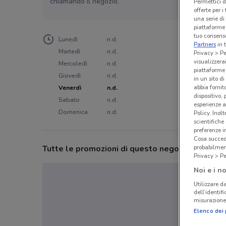
chiamando il negozio.
Permettici d
offerte per 
una serie di
piattaforme 
tuo consenso
Lunedì
n.d.
Partners
in 
Martedì
n.d.
Privacy > Pe
visualizzera
Mercoledì
n.d.
piattaforme 
Giovedì
n.d.
in un sito d
abbia fornit
Venerdì
n.d.
dispositivo,
Sabato
n.d.
esperienze a
Domenica
n.d.
Policy. Inolt
scientifiche
preferenze 
Cosa succede
Tutte le promozioni di questo negozio
probabilmen
Privacy > Pe
Noi e i no
Utilizzare da
dell’identif
misurazione 
Elenco dei 