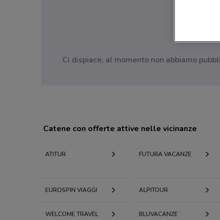
Ci dispiace, al momento non abbiamo pubblica
Catene con offerte attive nelle vicinanze
ATITUR
FUTURA VACANZE
EUROSPIN VIAGGI
ALPITOUR
WELCOME TRAVEL
BLUVACANZE