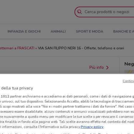
INFANZIA E GIOCHI
ANIMALI
SPORT E MODA
BANCHE E 
ettemari a FRASCATI
VIA SAN FILIPPO NERI 16 - Offerte, telefono e orari
Neg
Più info
Contin
 della tua privacy
i
1012
partner archiviamo e accediamo ai dati personali, come i dati di navigazione g
ri univoci, sul tuo dispositivo. Selezionando Accetto, abiliti le tecnologie di tracciame
li scopi mostrati alla voce "Noi e i nostri partner trattiamo i dati da fornire". Nel caso 
ovessero essere disabilitate, alcuni contenuti e annunci visualizzati potrebbero non ess
re nuovamente a questo menu per modificare le tue scelte o per revocare il consenso
tra finalità in fondo alla pagina web. Tali scelte avranno effetto nel contesto del nost
 informazioni, consulta l'Informativa sulla privacy.
Privacy policy
provvedimenti regionali o nazionali. Verifica l’accuratezza