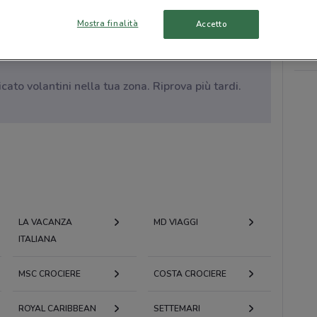
Mostra finalità
Accetto
to volantini nella tua zona. Riprova più tardi.
LA VACANZA
MD VIAGGI
ITALIANA
MSC CROCIERE
COSTA CROCIERE
ROYAL CARIBBEAN
SETTEMARI