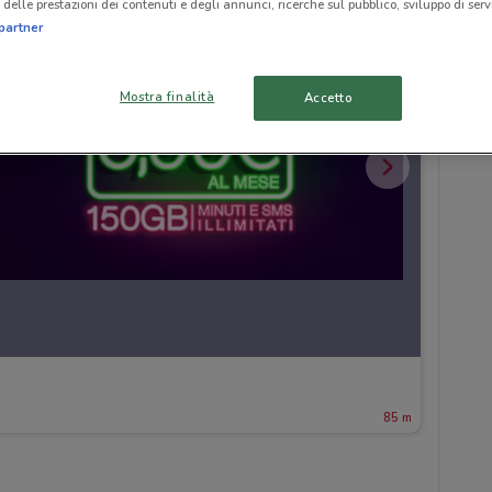
delle prestazioni dei contenuti e degli annunci, ricerche sul pubblico, sviluppo di servi
partner
Mostra finalità
Accetto
85 m