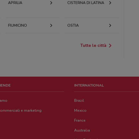
APRILIA
CISTERNA DI LATINA
FIUMICINO
OSTIA
Tutte le città
ZIENDE
INTERNATIONAL
iamo
Brazil
commerciali e marketing
Mexico
France
Australia