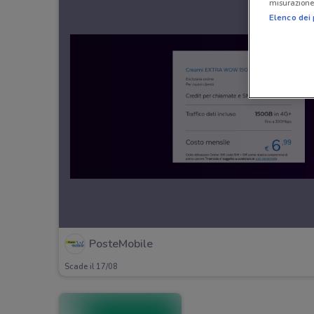
misurazione 
Elenco dei 
PosteMobile
Scade il 17/08