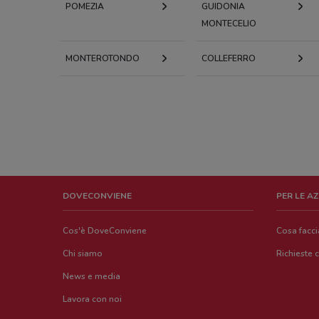
POMEZIA
GUIDONIA
MONTECELIO
MONTEROTONDO
COLLEFERRO
DOVECONVIENE
PER LE A
Cos'è DoveConviene
Cosa facc
Chi siamo
Richieste 
News e media
Lavora con noi