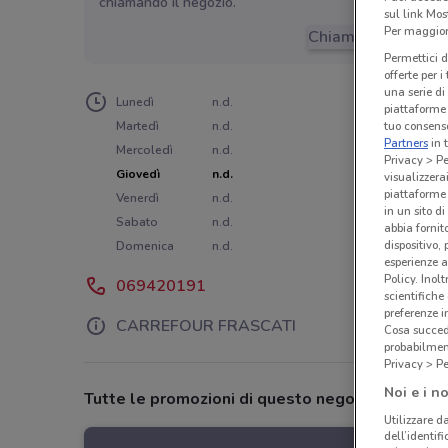
chiamando il negozio.
sul link Mos
Per maggiori
Chiama il negozio
Permettici d
offerte per 
una serie di
Lunedì
n.d.
piattaforme 
tuo consenso
Martedì
n.d.
Partners
in 
Mercoledì
n.d.
Privacy > Pe
Giovedì
n.d.
visualizzera
piattaforme 
Venerdì
n.d.
in un sito d
Sabato
n.d.
abbia fornit
dispositivo,
Domenica
n.d.
esperienze a
Policy. Inolt
069420191
scientifiche
preferenze 
CARREFOUR FRASCATI
Cosa succede
probabilmen
Privacy > Pe
Noi e i no
Tutte le promozioni di questo negozio
Utilizzare da
dell’identif