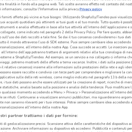
tra finalità in fondo alla pagina web. Tali scelte avranno effetto nel contesto del nost
 informazioni, consulta l'Informativa sulla privacy.
Privacy policy
i fornirti offerte più vicine ai tuoi bisogni: Utilizzando Shopfully/Tiendeo puoi visualizz
i tuoi acquisti quotidiani più attinenti ai tuoi gusti e al tuo mondo. Tutto questo è possi
 strumenti e analisi effettuate in base alle tue attività all'interno dell'applicazione e 
collegate, come indicato nel paragrafo 2 della Privacy Policy. Per fare questo, abbi
 sull'uso dei dati raccolti a tale fine. Se dai il tuo consenso condivideremo i tuoi dati
tutto il mondo attraverso l’uso di SDK esterne. Puoi sempre cambiare idea accedend
rsonalizzazione, all’interno della nostra App. Cosa succede se accetti: Le inserzioni pu
i all'interno dell’app potranno trattare di argomenti relativi alla tua cronologia di na
esterne a Shopfully/Tiendeo. Ad esempio, se un servizio a noi collegato ci informa ch
i viaggi, potremo mostrarti delle offerte a tema vacanze. Inoltre, i dati sulla posizione 
o il relativo consenso) insieme alle informazioni sulle prestazioni della rete e agli ident
 possono essere raccolte e condivisi con terze parti per comprendere e migliorare la conn
pplicative sulle delle reti wireless, come meglio indicato nel paragrafo 13.b della no
re, i tuoi dati possono anche essere utilizzati per la creazione di report, ricerche di mer
 e statistiche, analisi basate sulla posizione e analisi delle tendenze. Puoi modificare l
in qualsiasi momento accedendo a Menu > Privacy > Personalizzazione all'interno del
 se rifiuti: Continuerai a visualizzare annunci pubblicitari, ma riguarderanno argome
te non saranno rilevanti per i tuoi interessi. Potrai sempre cambiare idea accedendo
rsonalizzazione all'interno della nostra App.
stri partner trattiamo i dati per fornire:
ti di geolocalizzazione precisi. Scansione attiva delle caratteristiche del dispositivo ai 
icazione. Archiviare informazioni su dispositivo e/o accedervi. Pubblicità e contenuti per