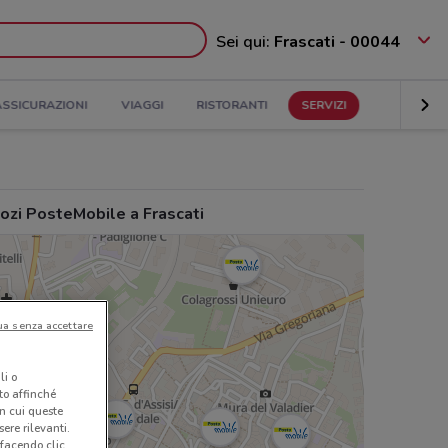
Sei qui:
Frascati - 00044
ASSICURAZIONI
VIAGGI
RISTORANTI
SERVIZI
ozi PosteMobile a Frascati
ua senza accettare
li o
nto affinché
in cui queste
ere rilevanti.
 facendo clic