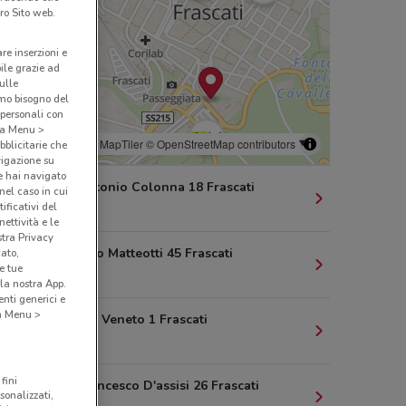
ro Sito web.
are inserzioni e
bile grazie ad
sulle
amo bisogno del
 personali con
o a Menu >
© MapTiler
© OpenStreetMap contributors
bblicitarie che
vigazione su
e hai navigato
Via Marcantonio Colonna 18 Frascati
(nel caso in cui
ificativi del
332 m
ettività e le
stra Privacy
Via Giacomo Matteotti 45 Frascati
cato,
e tue
363 m
la nostra App.
nti generici e
 a Menu >
Via Vittorio Veneto 1 Frascati
420 m
fini
Via San Francesco D'assisi 26 Frascati
sonalizzati,