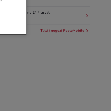
424 m
zi.
Via Sciadonna 24 Frascati
721 m
Tutti i negozi PosteMobile