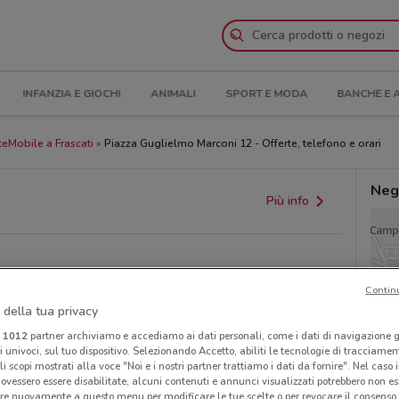
INFANZIA E GIOCHI
ANIMALI
SPORT E MODA
BANCHE E 
eMobile a Frascati
Piazza Guglielmo Marconi 12 - Offerte, telefono e orari
Neg
Più info
Contin
 della tua privacy
i
1012
partner archiviamo e accediamo ai dati personali, come i dati di navigazione g
ri univoci, sul tuo dispositivo. Selezionando Accetto, abiliti le tecnologie di tracciame
li scopi mostrati alla voce "Noi e i nostri partner trattiamo i dati da fornire". Nel caso 
provvedimenti regionali o nazionali. Verifica l’accuratezza
ovessero essere disabilitate, alcuni contenuti e annunci visualizzati potrebbero non ess
re nuovamente a questo menu per modificare le tue scelte o per revocare il consenso