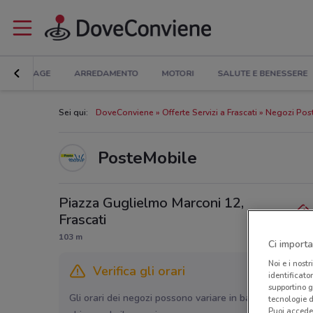
BRICOLAGE
ARREDAMENTO
MOTORI
SALUTE E BENESSERE
Sei qui:
DoveConviene
Offerte Servizi a Frascati
Negozi Post
PosteMobile
Piazza Guglielmo Marconi 12,
Frascati
103 m
Ci importa
Noi e i nostr
Verifica gli orari
identificato
supportino g
Gli orari dei negozi possono variare in base agli ultimi 
tecnologie d
Puoi accede