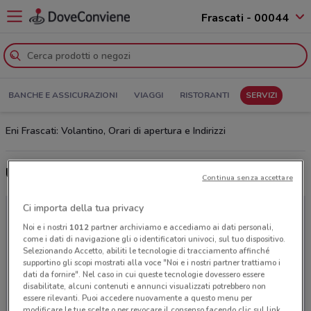
Frascati - 00044
BANCHE E ASSICURAZIONI
VIAGGI
RISTORANTI
SERVIZI
Eni Frascati: Volantino, Orari di apertura e Indirizzi
Ultime offerte del volantino Eni
Continua senza accettare
Ci importa della tua privacy
Noi e i nostri
1012
partner archiviamo e accediamo ai dati personali,
come i dati di navigazione gli o identificatori univoci, sul tuo dispositivo.
Selezionando Accetto, abiliti le tecnologie di tracciamento affinché
supportino gli scopi mostrati alla voce "Noi e i nostri partner trattiamo i
dati da fornire". Nel caso in cui queste tecnologie dovessero essere
disabilitate, alcuni contenuti e annunci visualizzati potrebbero non
essere rilevanti. Puoi accedere nuovamente a questo menu per
modificare le tue scelte o per revocare il consenso facendo clic sul link