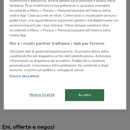
Vittorio Veneto 34 Frascati
scientifiche e statistiche, analisi basate sulla posizione e analisi delle
tendenze. Puoi modificare le tue preferenze in qualsiasi momento
331 m
accedendo a Menu > Privacy > Personalizzazione all'interno della
nostra App. Cosa succede se rifiuti: Continuerai a visualizzare annunci
pubblicitari, ma riguarderanno argomenti generici e probabilmente non
Via Tuscolana Km 19+300 Frascati
saranno rilevanti per i tuoi interessi. Potrai sempre cambiare idea
950 m
accedendo a Menu > Privacy > Personalizzazione all'interno della
nostra App.
Via Anagnina Km 8+800 Grottaferrata
Noi e i nostri partner trattiamo i dati per fornire:
1.8 km
Utilizzare dati di geolocalizzazione precisi. Scansione attiva delle
caratteristiche del dispositivo ai fini dell’identificazione. Archiviare
informazioni su dispositivo e/o accedervi. Pubblicità e contenuti
Via Roma 47 Grottaferrata
personalizzati, misurazione delle prestazioni dei contenuti e degli
annunci, ricerche sul pubblico, sviluppo di servizi.
1.9 km
Elenco dei partner
Via Santovetti, 28 Grottaferrata
2.1 km
Mostra finalità
Accetto
Tutti i negozi Eni
Eni, offerte e negozi