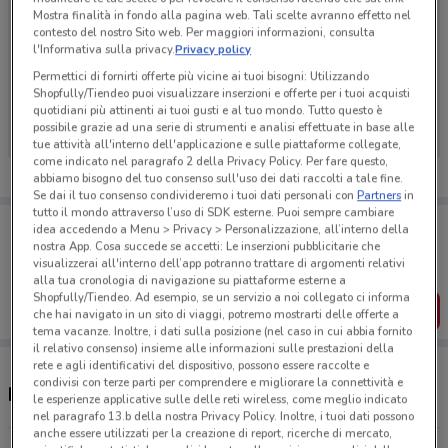
Mostra finalità in fondo alla pagina web. Tali scelte avranno effetto nel
contesto del nostro Sito web. Per maggiori informazioni, consulta
l'Informativa sulla privacy.
Privacy policy
Permettici di fornirti offerte più vicine ai tuoi bisogni: Utilizzando
Ci dispiace, al momento non abbiamo pubblicato
Shopfully/Tiendeo puoi visualizzare inserzioni e offerte per i tuoi acquisti
volantini nella tua zona. Riprova più tardi.
quotidiani più attinenti ai tuoi gusti e al tuo mondo. Tutto questo è
possibile grazie ad una serie di strumenti e analisi effettuate in base alle
tue attività all'interno dell'applicazione e sulle piattaforme collegate,
come indicato nel paragrafo 2 della Privacy Policy. Per fare questo,
abbiamo bisogno del tuo consenso sull'uso dei dati raccolti a tale fine.
Se dai il tuo consenso condivideremo i tuoi dati personali con
Partners
in
tutto il mondo attraverso l’uso di SDK esterne. Puoi sempre cambiare
Porta DoveConviene sempre con te!
idea accedendo a Menu > Privacy > Personalizzazione, all’interno della
Puoi trovare le migliori offerte dei negozi vicino a te,
nostra App. Cosa succede se accetti: Le inserzioni pubblicitarie che
salvarle e creare la tua lista del risparmio, comodamente
visualizzerai all'interno dell’app potranno trattare di argomenti relativi
dal tuo cellulare.
alla tua cronologia di navigazione su piattaforme esterne a
Shopfully/Tiendeo. Ad esempio, se un servizio a noi collegato ci informa
SCARICA L’APP
che hai navigato in un sito di viaggi, potremo mostrarti delle offerte a
tema vacanze. Inoltre, i dati sulla posizione (nel caso in cui abbia fornito
il relativo consenso) insieme alle informazioni sulle prestazioni della
rete e agli identificativi del dispositivo, possono essere raccolte e
condivisi con terze parti per comprendere e migliorare la connettività e
Negozi Eni a Frascati
le esperienze applicative sulle delle reti wireless, come meglio indicato
nel paragrafo 13.b della nostra Privacy Policy. Inoltre, i tuoi dati possono
anche essere utilizzati per la creazione di report, ricerche di mercato,