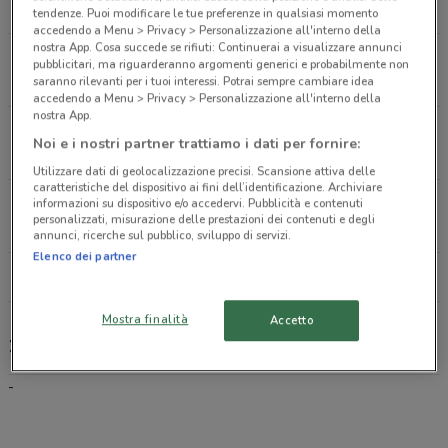
673 m
tendenze. Puoi modificare le tue preferenze in qualsiasi momento
accedendo a Menu > Privacy > Personalizzazione all'interno della
nostra App. Cosa succede se rifiuti: Continuerai a visualizzare annunci
Via Antonio Santovetti 14 Grottaferrata
pubblicitari, ma riguarderanno argomenti generici e probabilmente non
2.1 km
saranno rilevanti per i tuoi interessi. Potrai sempre cambiare idea
accedendo a Menu > Privacy > Personalizzazione all'interno della
nostra App.
Viale Vittorio Veneto 12 Grottaferrata
Noi e i nostri partner trattiamo i dati per fornire:
2.9 km
Utilizzare dati di geolocalizzazione precisi. Scansione attiva delle
caratteristiche del dispositivo ai fini dell’identificazione. Archiviare
Viale Vittorio Veneto 10-12 Grottaferrata
informazioni su dispositivo e/o accedervi. Pubblicità e contenuti
personalizzati, misurazione delle prestazioni dei contenuti e degli
2.9 km
annunci, ricerche sul pubblico, sviluppo di servizi.
Elenco dei partner
Tutti i negozi 1mobile
Mostra finalità
Accetto
1mobile, offerte e negozi
-