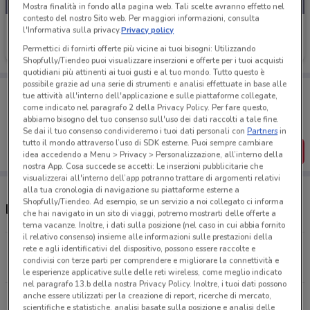
Mostra finalità in fondo alla pagina web. Tali scelte avranno effetto nel
contesto del nostro Sito web. Per maggiori informazioni, consulta
1mobile
l'Informativa sulla privacy.
Privacy policy
Permettici di fornirti offerte più vicine ai tuoi bisogni: Utilizzando
Scade il 31/08
382 m
Shopfully/Tiendeo puoi visualizzare inserzioni e offerte per i tuoi acquisti
quotidiani più attinenti ai tuoi gusti e al tuo mondo. Tutto questo è
possibile grazie ad una serie di strumenti e analisi effettuate in base alle
Porta DoveConviene sempre con te!
tue attività all'interno dell'applicazione e sulle piattaforme collegate,
Puoi trovare le migliori offerte dei negozi vicino a te,
come indicato nel paragrafo 2 della Privacy Policy. Per fare questo,
salvarle e creare la tua lista del risparmio, comodamente
abbiamo bisogno del tuo consenso sull'uso dei dati raccolti a tale fine.
dal tuo cellulare.
Se dai il tuo consenso condivideremo i tuoi dati personali con
Partners
in
tutto il mondo attraverso l’uso di SDK esterne. Puoi sempre cambiare
SCARICA L’APP
idea accedendo a Menu > Privacy > Personalizzazione, all’interno della
nostra App. Cosa succede se accetti: Le inserzioni pubblicitarie che
visualizzerai all'interno dell’app potranno trattare di argomenti relativi
alla tua cronologia di navigazione su piattaforme esterne a
Shopfully/Tiendeo. Ad esempio, se un servizio a noi collegato ci informa
Negozi 1mobile a Frascati
che hai navigato in un sito di viaggi, potremo mostrarti delle offerte a
tema vacanze. Inoltre, i dati sulla posizione (nel caso in cui abbia fornito
il relativo consenso) insieme alle informazioni sulle prestazioni della
Via Dell'Olmo 41 Frascati
rete e agli identificativi del dispositivo, possono essere raccolte e
condivisi con terze parti per comprendere e migliorare la connettività e
382 m
le esperienze applicative sulle delle reti wireless, come meglio indicato
nel paragrafo 13.b della nostra Privacy Policy. Inoltre, i tuoi dati possono
anche essere utilizzati per la creazione di report, ricerche di mercato,
Via Sciadonna 3/5 Frascati
scientifiche e statistiche, analisi basate sulla posizione e analisi delle