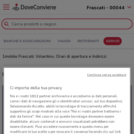
Frascati - 00044
BANCHE E ASSICURAZIONI
VIAGGI
RISTORANTI
SERVIZI
1mobile Frascati: Volantino, Orari di apertura e Indirizzi
Ultime offerte del volantino 1mobile
Continua senza accettare
Ci importa della tua privacy
Noi e i nostri
1012
partner archiviamo e accediamo ai dati personali,
come i dati di navigazione gli o identificatori univoci, sul tuo dispositivo.
Selezionando Accetto, abiliti le tecnologie di tracciamento affinché
supportino gli scopi mostrati alla voce "Noi e i nostri partner trattiamo i
dati da fornire". Nel caso in cui queste tecnologie dovessero essere
disabilitate, alcuni contenuti e annunci visualizzati potrebbero non
essere rilevanti. Puoi accedere nuovamente a questo menu per
modificare le tue scelte o per revocare il consenso facendo clic sul link