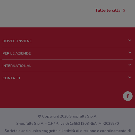
Tutte le città
DOVECONVIENE
Cos'è DoveConviene
PER LE AZIENDE
Chi siamo
Cosa facciamo
INTERNATIONAL
News e media
Richieste commerciali e marketing
Brazil
CONTATTI
Lavora con noi
Mexico
Segnalazione punto vendita
France
Segnalazione Volantino
Australia
Hai un malfunzionamento sul web o sull'app?
New Zealand
© Copyright 2026 Shopfully S.p.A.
Shopfully S.p.A. - C.F / P. Iva 03156531208 REA: MI-2029270
Società a socio unico soggetta all’attività di direzione e coordinamento di