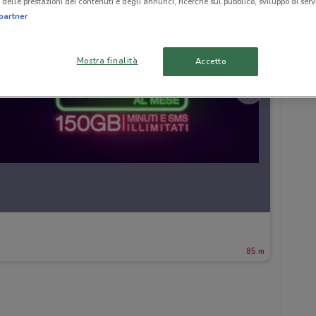
delle prestazioni dei contenuti e degli annunci, ricerche sul pubblico, sviluppo di servi
partner
Mostra finalità
Accetto
85 m