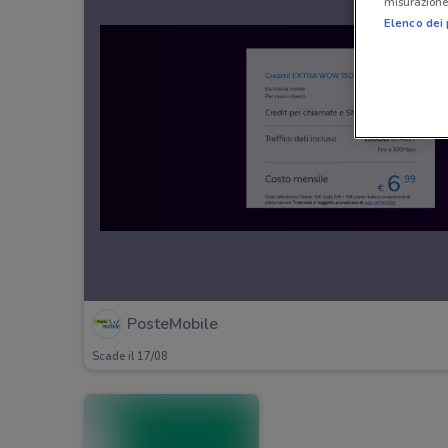
misurazione 
Elenco dei 
PosteMobile
Scade il 17/08