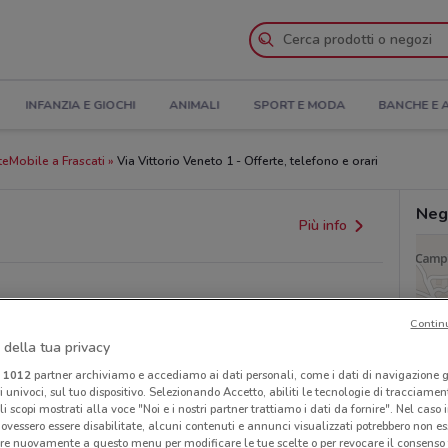
INFANZIA E GIOCHI
ANIMALI
SPORT E MODA
BANCHE E 
eMobile a Frascati
Via Vittorio Veneto 1 - Offerte, telefono e orari
Neg
Più info
Contin
 della tua privacy
i
1012
partner archiviamo e accediamo ai dati personali, come i dati di navigazione g
ri univoci, sul tuo dispositivo. Selezionando Accetto, abiliti le tecnologie di tracciame
provvedimenti regionali o nazionali. Verifica l’accuratezza
li scopi mostrati alla voce "Noi e i nostri partner trattiamo i dati da fornire". Nel caso 
ovessero essere disabilitate, alcuni contenuti e annunci visualizzati potrebbero non ess
re nuovamente a questo menu per modificare le tue scelte o per revocare il consenso