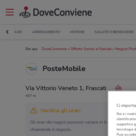
BRICOLAGE
ARREDAMENTO
MOTORI
SALUTE E BENESSERE
Sei qui:
DoveConviene
Offerte Servizi a Frascati
Negozi Post
PosteMobile
Via Vittorio Veneto 1, Frascati
457 m
Ci importa
Verifica gli orari
Noi e i nostr
identificato
Gli orari dei negozi possono variare in base agli ultimi 
supportino g
chiamando il negozio.
tecnologie d
Puoi accede