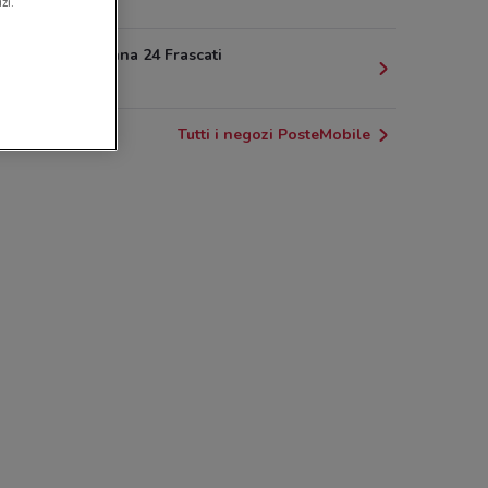
424 m
zi.
Via Sciadonna 24 Frascati
721 m
Tutti i negozi PosteMobile