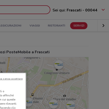
Sei qui:
Frascati - 00044
ASSICURAZIONI
VIAGGI
RISTORANTI
SERVIZI
ozi PosteMobile a Frascati
ua senza accettare
li o
nto affinché
in cui queste
ere rilevanti.
 facendo clic