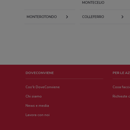
MONTECELIO
MONTEROTONDO
COLLEFERRO
DOVECONVIENE
PER LE A
Cos'è DoveConviene
Cosa facc
Chi siamo
Richieste 
News e media
Lavora con noi