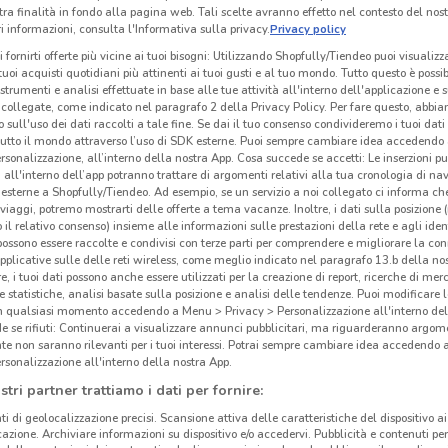
tra finalità in fondo alla pagina web. Tali scelte avranno effetto nel contesto del nost
 informazioni, consulta l'Informativa sulla privacy.
Privacy policy
i fornirti offerte più vicine ai tuoi bisogni: Utilizzando Shopfully/Tiendeo puoi visualizz
i tuoi acquisti quotidiani più attinenti ai tuoi gusti e al tuo mondo. Tutto questo è possi
 strumenti e analisi effettuate in base alle tue attività all'interno dell'applicazione e 
collegate, come indicato nel paragrafo 2 della Privacy Policy. Per fare questo, abbi
 sull'uso dei dati raccolti a tale fine. Se dai il tuo consenso condivideremo i tuoi dati
tutto il mondo attraverso l’uso di SDK esterne. Puoi sempre cambiare idea accedend
rsonalizzazione, all’interno della nostra App. Cosa succede se accetti: Le inserzioni pu
i all'interno dell’app potranno trattare di argomenti relativi alla tua cronologia di na
esterne a Shopfully/Tiendeo. Ad esempio, se un servizio a noi collegato ci informa ch
i viaggi, potremo mostrarti delle offerte a tema vacanze. Inoltre, i dati sulla posizione 
o il relativo consenso) insieme alle informazioni sulle prestazioni della rete e agli ident
 possono essere raccolte e condivisi con terze parti per comprendere e migliorare la conn
pplicative sulle delle reti wireless, come meglio indicato nel paragrafo 13.b della no
re, i tuoi dati possono anche essere utilizzati per la creazione di report, ricerche di mer
 e statistiche, analisi basate sulla posizione e analisi delle tendenze. Puoi modificare l
in qualsiasi momento accedendo a Menu > Privacy > Personalizzazione all'interno del
 se rifiuti: Continuerai a visualizzare annunci pubblicitari, ma riguarderanno argome
te non saranno rilevanti per i tuoi interessi. Potrai sempre cambiare idea accedendo
rsonalizzazione all'interno della nostra App.
stri partner trattiamo i dati per fornire:
ti di geolocalizzazione precisi. Scansione attiva delle caratteristiche del dispositivo ai 
icazione. Archiviare informazioni su dispositivo e/o accedervi. Pubblicità e contenuti per