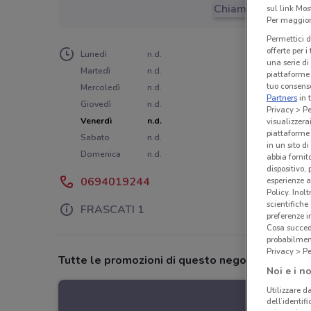
Chiama il negozio
sul link Mos
Per maggiori
Permettici d
offerte per 
Lunedì
n.d.
una serie di
Martedì
n.d.
piattaforme 
tuo consenso
Mercoledì
n.d.
Partners
in 
Giovedì
n.d.
Privacy > Pe
Venerdì
n.d.
visualizzera
piattaforme 
Sabato
n.d.
in un sito d
Domenica
n.d.
abbia fornit
dispositivo,
0694019244
esperienze a
Policy. Inolt
scientifiche
FRASCATI 1
preferenze 
Cosa succede
probabilmen
Privacy > Pe
Tutte le promozioni di questo negozio
Noi e i no
Utilizzare da
dell’identif