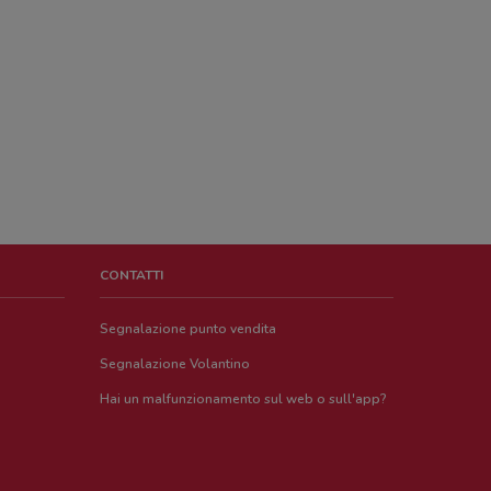
CONTATTI
Segnalazione punto vendita
Segnalazione Volantino
Hai un malfunzionamento sul web o sull'app?