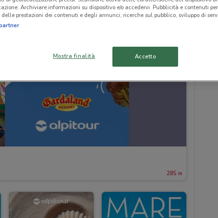
icazione. Archiviare informazioni su dispositivo e/o accedervi. Pubblicità e contenuti per
delle prestazioni dei contenuti e degli annunci, ricerche sul pubblico, sviluppo di servi
partner
Mostra finalità
Accetto
285 m