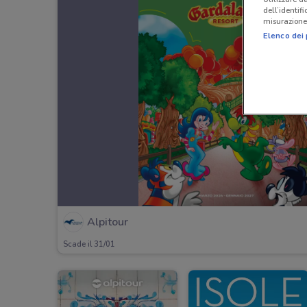
dell’identif
misurazione 
Elenco dei 
Alpitour
Scade il 31/01