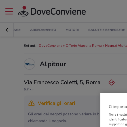
BRICOLAGE
ARREDAMENTO
MOTORI
SALUTE E BENESSERE
Sei qui:
DoveConviene
Offerte Viaggi a Roma
Negozi Alpit
Alpitour
Via Francesco Coletti, 5, Roma
5.7 km
Verifica gli orari
Ci importa
Gli orari dei negozi possono variare in base agli ultimi 
Noi e i nostr
identificato
chiamando il negozio.
supportino g