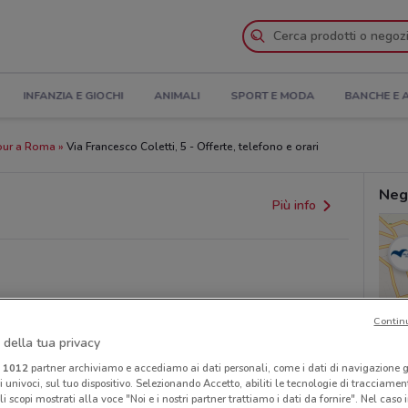
INFANZIA E GIOCHI
ANIMALI
SPORT E MODA
BANCHE E 
our a Roma
Via Francesco Coletti, 5 - Offerte, telefono e orari
Neg
Più info
Contin
 della tua privacy
provvedimenti regionali o nazionali. Verifica l’accuratezza
i
1012
partner archiviamo e accediamo ai dati personali, come i dati di navigazione g
ri univoci, sul tuo dispositivo. Selezionando Accetto, abiliti le tecnologie di tracciame
li scopi mostrati alla voce "Noi e i nostri partner trattiamo i dati da fornire". Nel caso 