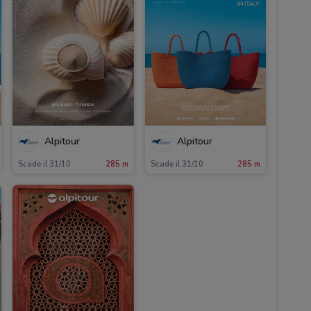
Alpitour
Alpitour
Scade il 31/10
285 m
Scade il 31/10
285 m