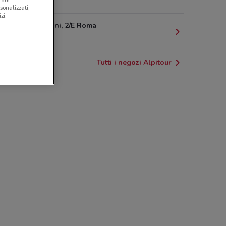
503 m
sonalizzati,
zi.
Via Morgagni, 2/E Roma
525 m
Tutti i negozi Alpitour