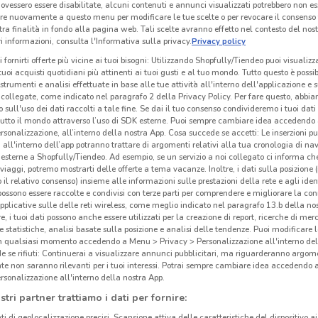
ovessero essere disabilitate, alcuni contenuti e annunci visualizzati potrebbero non ess
re nuovamente a questo menu per modificare le tue scelte o per revocare il consenso
tra finalità in fondo alla pagina web. Tali scelte avranno effetto nel contesto del nost
 informazioni, consulta l'Informativa sulla privacy.
Privacy policy
i fornirti offerte più vicine ai tuoi bisogni: Utilizzando Shopfully/Tiendeo puoi visualizz
i tuoi acquisti quotidiani più attinenti ai tuoi gusti e al tuo mondo. Tutto questo è possi
 strumenti e analisi effettuate in base alle tue attività all'interno dell'applicazione e 
collegate, come indicato nel paragrafo 2 della Privacy Policy. Per fare questo, abbi
 sull'uso dei dati raccolti a tale fine. Se dai il tuo consenso condivideremo i tuoi dati
tutto il mondo attraverso l’uso di SDK esterne. Puoi sempre cambiare idea accedend
rsonalizzazione, all’interno della nostra App. Cosa succede se accetti: Le inserzioni pu
i all'interno dell’app potranno trattare di argomenti relativi alla tua cronologia di na
esterne a Shopfully/Tiendeo. Ad esempio, se un servizio a noi collegato ci informa ch
i viaggi, potremo mostrarti delle offerte a tema vacanze. Inoltre, i dati sulla posizione 
o il relativo consenso) insieme alle informazioni sulle prestazioni della rete e agli ident
 possono essere raccolte e condivisi con terze parti per comprendere e migliorare la conn
pplicative sulle delle reti wireless, come meglio indicato nel paragrafo 13.b della no
re, i tuoi dati possono anche essere utilizzati per la creazione di report, ricerche di mer
 e statistiche, analisi basate sulla posizione e analisi delle tendenze. Puoi modificare l
in qualsiasi momento accedendo a Menu > Privacy > Personalizzazione all'interno del
 se rifiuti: Continuerai a visualizzare annunci pubblicitari, ma riguarderanno argome
te non saranno rilevanti per i tuoi interessi. Potrai sempre cambiare idea accedendo
rsonalizzazione all'interno della nostra App.
stri partner trattiamo i dati per fornire:
ti di geolocalizzazione precisi. Scansione attiva delle caratteristiche del dispositivo ai 