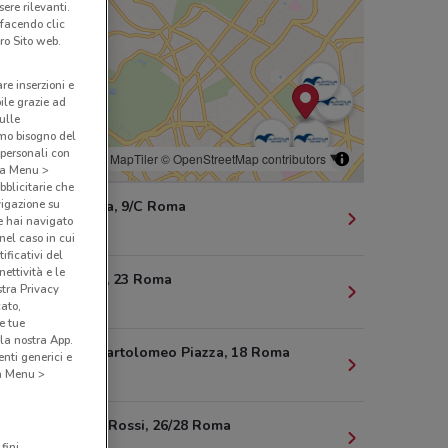
ere rilevanti.
 facendo clic
ro Sito web.
are inserzioni e
bile grazie ad
sulle
amo bisogno del
 personali con
© MapTiler
© OpenStreetMap contributors
o a Menu >
bblicitarie che
vigazione su
Via Ravenna, 9/C Roma
e hai navigato
285 m
(nel caso in cui
ificativi del
ettività e le
Via Imperia, 23 Roma
stra Privacy
321 m
cato,
e tue
la nostra App.
Via Carlo Bartolomeo Piazza, 18 Roma
nti generici e
 a Menu >
447 m
Via G.B. De Rossi, 26/28 Roma
fini