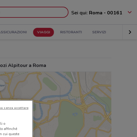
Sei qui:
Roma - 00161
ASSICURAZIONI
VIAGGI
RISTORANTI
SERVIZI
ozi Alpitour a Roma
ua senza accettare
li o
nto affinché
in cui queste