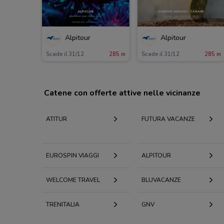
Alpitour
Alpitour
Scade il 31/12
285 m
Scade il 31/12
285 m
Catene con offerte attive nelle vicinanze
ATITUR
FUTURA VACANZE
EUROSPIN VIAGGI
ALPITOUR
WELCOME TRAVEL
BLUVACANZE
TRENITALIA
GNV