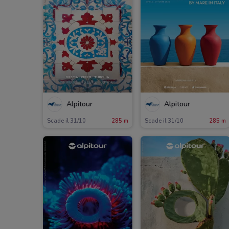
Alpitour
Alpitour
Scade il 31/10
285 m
Scade il 31/10
285 m