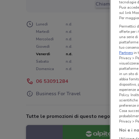
tecnologie d
Chiama il negozio
Puoi accede
sul link Mos
Per maggiori
Lunedì
n.d.
Permettici d
Martedì
n.d.
offerte per 
una serie di
Mercoledì
n.d.
piattaforme 
Giovedì
n.d.
tuo consenso
Partners
in 
Venerdì
n.d.
Privacy > Pe
Sabato
n.d.
visualizzera
piattaforme 
Domenica
n.d.
in un sito d
abbia fornit
06 53091284
dispositivo,
esperienze a
Business For Travel
Policy. Inolt
scientifiche
preferenze 
Cosa succede
Tutte le promozioni di questo negozio
probabilmen
Privacy > Pe
Noi e i no
Utilizzare da