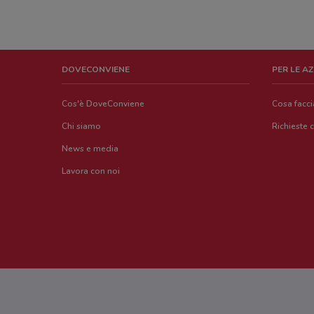
DOVECONVIENE
PER LE A
Cos'è DoveConviene
Cosa facc
Chi siamo
Richieste 
News e media
Lavora con noi