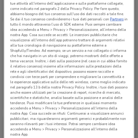
tue attività all'interno dell'applicazione e sulle piattaforme collegate,
Alpitour
come indicato nel paragrafo 2 della Privacy Policy. Per fare questo,
abbiamo bisogno del tuo consenso sull'uso dei dati raccolti a tale fine.
Scade il 31/01
285 m
Se dai il tuo consenso condivideremo i tuoi dati personali con
Partners
in
tutto il mondo attraverso l’uso di SDK esterne. Puoi sempre cambiare
idea accedendo a Menu > Privacy > Personalizzazione, all’interno della
nostra App. Cosa succede se accetti: Le inserzioni pubblicitarie che
visualizzerai all'interno dell’app potranno trattare di argomenti relativi
alla tua cronologia di navigazione su piattaforme esterne a
Shopfully/Tiendeo. Ad esempio, se un servizio a noi collegato ci informa
che hai navigato in un sito di viaggi, potremo mostrarti delle offerte a
tema vacanze. Inoltre, i dati sulla posizione (nel caso in cui abbia fornito
il relativo consenso) insieme alle informazioni sulle prestazioni della
rete e agli identificativi del dispositivo, possono essere raccolte e
condivisi con terze parti per comprendere e migliorare la connettività e
le esperienze applicative sulle delle reti wireless, come meglio indicato
nel paragrafo 13.b della nostra Privacy Policy. Inoltre, i tuoi dati possono
anche essere utilizzati per la creazione di report, ricerche di mercato,
Alpitour
Alpitour
scientifiche e statistiche, analisi basate sulla posizione e analisi delle
tendenze. Puoi modificare le tue preferenze in qualsiasi momento
Scade il 31/10
285 m
Scade il 31/10
285 m
accedendo a Menu > Privacy > Personalizzazione all'interno della
nostra App. Cosa succede se rifiuti: Continuerai a visualizzare annunci
pubblicitari, ma riguarderanno argomenti generici e probabilmente non
saranno rilevanti per i tuoi interessi. Potrai sempre cambiare idea
accedendo a Menu > Privacy > Personalizzazione all'interno della
nostra App.