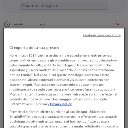
Chiama il negozio
Lunedì
Martedì
Mercoledì
Giovedì
Venerdì
n.d.
n.d.
n.d.
n.d.
n.d.
Sabato
n.d.
Domenica
n.d.
06 68000214
Continua senza accettare
Centro Turistico Cooperativo
Ci importa della tua privacy
Noi e i nostri
1014
partner archiviamo e accediamo ai dati personali,
come i dati di navigazione gli o identificatori univoci, sul tuo dispositivo.
Selezionando Accetto, abiliti le tecnologie di tracciamento affinché
Tutte le promozioni di questo negozio
supportino gli scopi mostrati alla voce "Noi e i nostri partner trattiamo i
dati da fornire". Nel caso in cui queste tecnologie dovessero essere
disabilitate, alcuni contenuti e annunci visualizzati potrebbero non
essere rilevanti. Puoi accedere nuovamente a questo menu per
modificare le tue scelte o per revocare il consenso facendo clic sul link
Mostra finalità in fondo alla pagina web. Tali scelte avranno effetto nel
contesto del nostro Sito web. Per maggiori informazioni, consulta
l'Informativa sulla privacy.
Privacy policy
Permettici di fornirti offerte più vicine ai tuoi bisogni: Utilizzando
Shopfully/Tiendeo puoi visualizzare inserzioni e offerte per i tuoi acquisti
quotidiani più attinenti ai tuoi gusti e al tuo mondo. Tutto questo è
possibile grazie ad una serie di strumenti e analisi effettuate in base alle