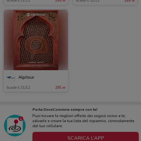
Scade il 31/12
285 m
Scade il 31/12
285 m
Alpitour
Scade il 31/12
285 m
Porta DoveConviene sempre con te!
Puoi trovare le migliori offerte dei negozi vicino a te,
salvarle e creare la tua lista del risparmio, comodamente
dal tuo cellulare.
SCARICA L’APP