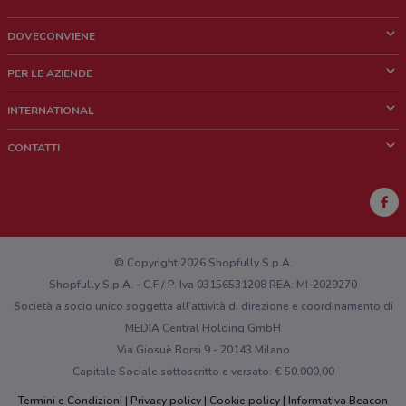
DOVECONVIENE
Cos'è DoveConviene
PER LE AZIENDE
Chi siamo
Cosa facciamo
INTERNATIONAL
News e media
Richieste commerciali e marketing
Brazil
CONTATTI
Lavora con noi
Mexico
Segnalazione punto vendita
France
Segnalazione Volantino
Australia
Hai un malfunzionamento sul web o sull'app?
New Zealand
© Copyright 2026 Shopfully S.p.A.
Shopfully S.p.A. - C.F / P. Iva 03156531208 REA: MI-2029270
Società a socio unico soggetta all’attività di direzione e coordinamento di
MEDIA Central Holding GmbH
Via Giosuè Borsi 9 - 20143 Milano
Capitale Sociale sottoscritto e versato: € 50.000,00
Termini e Condizioni
Privacy policy
Cookie policy
Informativa Beacon