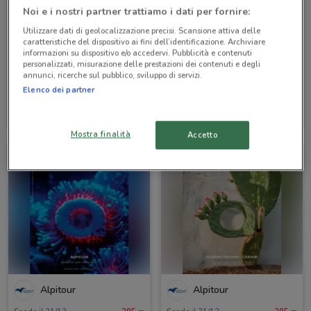
Noi e i nostri partner trattiamo i dati per fornire:
Utilizzare dati di geolocalizzazione precisi. Scansione attiva delle
caratteristiche del dispositivo ai fini dell’identificazione. Archiviare
informazioni su dispositivo e/o accedervi. Pubblicità e contenuti
personalizzati, misurazione delle prestazioni dei contenuti e degli
annunci, ricerche sul pubblico, sviluppo di servizi.
Elenco dei partner
Alpitour
Alpitour
Scade il 31/10
285 m
Scade il 31/10
285 m
Mostra finalità
Accetto
Alpitour
Alpitour