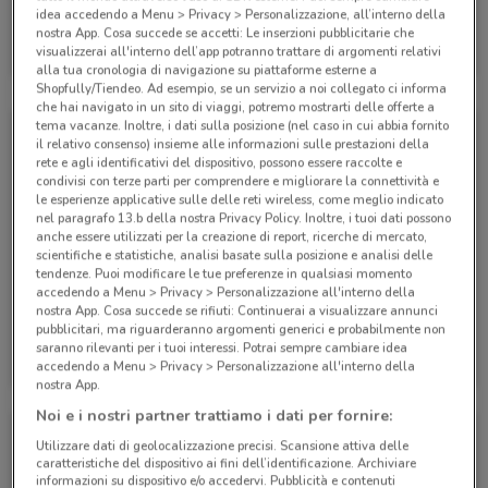
idea accedendo a Menu > Privacy > Personalizzazione, all’interno della
Alpitour
nostra App. Cosa succede se accetti: Le inserzioni pubblicitarie che
visualizzerai all'interno dell’app potranno trattare di argomenti relativi
Scade il 31/10
285 m
alla tua cronologia di navigazione su piattaforme esterne a
Shopfully/Tiendeo. Ad esempio, se un servizio a noi collegato ci informa
che hai navigato in un sito di viaggi, potremo mostrarti delle offerte a
tema vacanze. Inoltre, i dati sulla posizione (nel caso in cui abbia fornito
il relativo consenso) insieme alle informazioni sulle prestazioni della
rete e agli identificativi del dispositivo, possono essere raccolte e
condivisi con terze parti per comprendere e migliorare la connettività e
le esperienze applicative sulle delle reti wireless, come meglio indicato
nel paragrafo 13.b della nostra Privacy Policy. Inoltre, i tuoi dati possono
anche essere utilizzati per la creazione di report, ricerche di mercato,
scientifiche e statistiche, analisi basate sulla posizione e analisi delle
tendenze. Puoi modificare le tue preferenze in qualsiasi momento
accedendo a Menu > Privacy > Personalizzazione all'interno della
nostra App. Cosa succede se rifiuti: Continuerai a visualizzare annunci
pubblicitari, ma riguarderanno argomenti generici e probabilmente non
Alpitour
Alpitour
saranno rilevanti per i tuoi interessi. Potrai sempre cambiare idea
accedendo a Menu > Privacy > Personalizzazione all'interno della
Scade il 31/10
285 m
Scade il 31/12
285 m
nostra App.
Noi e i nostri partner trattiamo i dati per fornire:
Utilizzare dati di geolocalizzazione precisi. Scansione attiva delle
caratteristiche del dispositivo ai fini dell’identificazione. Archiviare
informazioni su dispositivo e/o accedervi. Pubblicità e contenuti