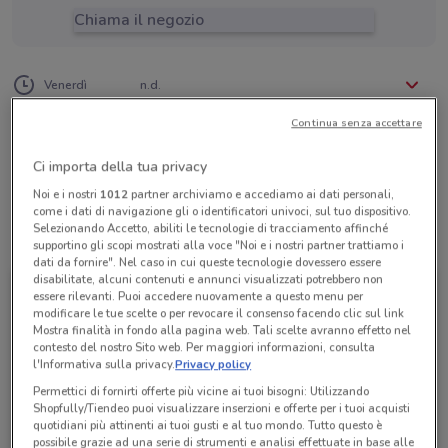
Chiama il negozio
Lunedì
Martedì
Mercoledì
Giovedì
n.d.
n.d.
n.d.
n.d.
Venerdì
n.d.
Sabato
Domenica
n.d.
n.d.
06 97848378
Continua senza accettare
Geca Tour Srl
Ci importa della tua privacy
Noi e i nostri
1012
partner archiviamo e accediamo ai dati personali,
come i dati di navigazione gli o identificatori univoci, sul tuo dispositivo.
Selezionando Accetto, abiliti le tecnologie di tracciamento affinché
Tutte le promozioni di questo negozio
supportino gli scopi mostrati alla voce "Noi e i nostri partner trattiamo i
dati da fornire". Nel caso in cui queste tecnologie dovessero essere
disabilitate, alcuni contenuti e annunci visualizzati potrebbero non
essere rilevanti. Puoi accedere nuovamente a questo menu per
modificare le tue scelte o per revocare il consenso facendo clic sul link
Mostra finalità in fondo alla pagina web. Tali scelte avranno effetto nel
contesto del nostro Sito web. Per maggiori informazioni, consulta
l'Informativa sulla privacy.
Privacy policy
Permettici di fornirti offerte più vicine ai tuoi bisogni: Utilizzando
Shopfully/Tiendeo puoi visualizzare inserzioni e offerte per i tuoi acquisti
quotidiani più attinenti ai tuoi gusti e al tuo mondo. Tutto questo è
possibile grazie ad una serie di strumenti e analisi effettuate in base alle