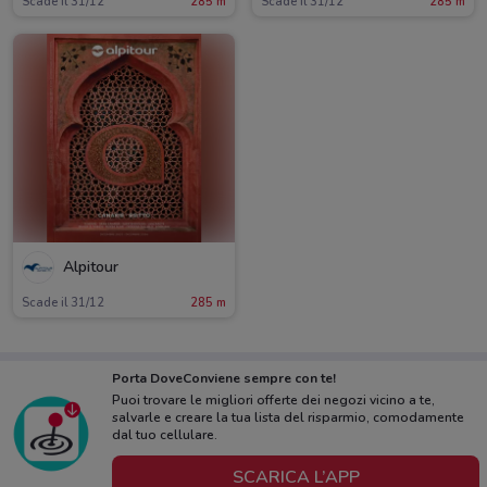
Scade il 31/12
285 m
Scade il 31/12
285 m
Alpitour
Scade il 31/12
285 m
Porta DoveConviene sempre con te!
Puoi trovare le migliori offerte dei negozi vicino a te,
salvarle e creare la tua lista del risparmio, comodamente
dal tuo cellulare.
SCARICA L’APP