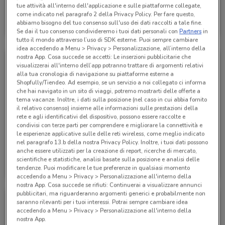
tue attività all'interno dell'applicazione e sulle piattaforme collegate,
Alpitour
come indicato nel paragrafo 2 della Privacy Policy. Per fare questo,
abbiamo bisogno del tuo consenso sull'uso dei dati raccolti a tale fine.
Scade il 31/01
285 m
Se dai il tuo consenso condivideremo i tuoi dati personali con
Partners
in
tutto il mondo attraverso l’uso di SDK esterne. Puoi sempre cambiare
idea accedendo a Menu > Privacy > Personalizzazione, all’interno della
nostra App. Cosa succede se accetti: Le inserzioni pubblicitarie che
visualizzerai all'interno dell’app potranno trattare di argomenti relativi
alla tua cronologia di navigazione su piattaforme esterne a
Shopfully/Tiendeo. Ad esempio, se un servizio a noi collegato ci informa
che hai navigato in un sito di viaggi, potremo mostrarti delle offerte a
tema vacanze. Inoltre, i dati sulla posizione (nel caso in cui abbia fornito
il relativo consenso) insieme alle informazioni sulle prestazioni della
rete e agli identificativi del dispositivo, possono essere raccolte e
condivisi con terze parti per comprendere e migliorare la connettività e
le esperienze applicative sulle delle reti wireless, come meglio indicato
nel paragrafo 13.b della nostra Privacy Policy. Inoltre, i tuoi dati possono
anche essere utilizzati per la creazione di report, ricerche di mercato,
Alpitour
Alpitour
scientifiche e statistiche, analisi basate sulla posizione e analisi delle
tendenze. Puoi modificare le tue preferenze in qualsiasi momento
Scade il 31/10
285 m
Scade il 31/10
285 m
accedendo a Menu > Privacy > Personalizzazione all'interno della
nostra App. Cosa succede se rifiuti: Continuerai a visualizzare annunci
pubblicitari, ma riguarderanno argomenti generici e probabilmente non
saranno rilevanti per i tuoi interessi. Potrai sempre cambiare idea
accedendo a Menu > Privacy > Personalizzazione all'interno della
nostra App.