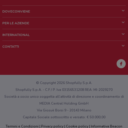
DOVECONVIENE
Cos'è DoveConviene
PER LE AZIENDE
Chi siamo
Cosa facciamo
INTERNATIONAL
News e media
Richieste commerciali e marketing
Brazil
CONTATTI
Lavora con noi
Mexico
Segnalazione punto vendita
France
Segnalazione Volantino
Australia
Hai un malfunzionamento sul web o sull'app?
New Zealand
© Copyright 2026 Shopfully S.p.A.
Shopfully S.p.A. - C.F / P. Iva 03156531208 REA: MI-2029270
Società a socio unico soggetta all’attività di direzione e coordinamento di
MEDIA Central Holding GmbH
Via Giosuè Borsi 9 - 20143 Milano
Capitale Sociale sottoscritto e versato: € 50.000,00
Termini e Condizioni
Privacy policy
Cookie policy
Informativa Beacon