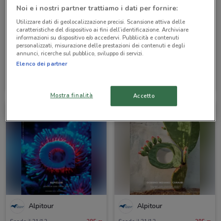
Noi e i nostri partner trattiamo i dati per fornire:
Utilizzare dati di geolocalizzazione precisi. Scansione attiva delle
caratteristiche del dispositivo ai fini dell’identificazione. Archiviare
informazioni su dispositivo e/o accedervi. Pubblicità e contenuti
personalizzati, misurazione delle prestazioni dei contenuti e degli
annunci, ricerche sul pubblico, sviluppo di servizi.
Elenco dei partner
Alpitour
Alpitour
Scade il 31/10
285 m
Scade il 31/10
285 m
Mostra finalità
Accetto
Alpitour
Alpitour