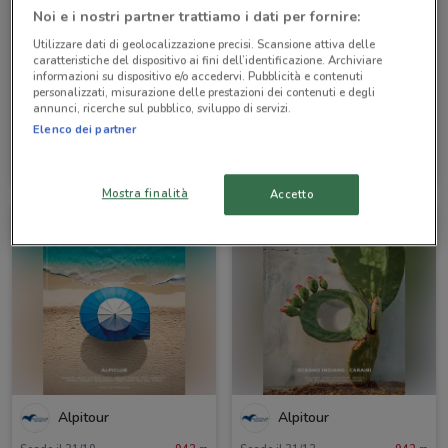
Noi e i nostri partner trattiamo i dati per fornire:
Utilizzare dati di geolocalizzazione precisi. Scansione attiva delle
caratteristiche del dispositivo ai fini dell’identificazione. Archiviare
informazioni su dispositivo e/o accedervi. Pubblicità e contenuti
personalizzati, misurazione delle prestazioni dei contenuti e degli
annunci, ricerche sul pubblico, sviluppo di servizi.
Elenco dei partner
Alpitour
Alpitour
Scade il 31/10
942 m
Scade il 31/10
942 m
Mostra finalità
Accetto
Alpitour
Alpitour