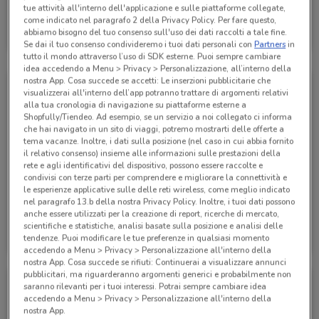
tue attività all'interno dell'applicazione e sulle piattaforme collegate,
Alpitour
come indicato nel paragrafo 2 della Privacy Policy. Per fare questo,
abbiamo bisogno del tuo consenso sull'uso dei dati raccolti a tale fine.
Scade il 31/01
942 m
Se dai il tuo consenso condivideremo i tuoi dati personali con
Partners
in
tutto il mondo attraverso l’uso di SDK esterne. Puoi sempre cambiare
idea accedendo a Menu > Privacy > Personalizzazione, all’interno della
nostra App. Cosa succede se accetti: Le inserzioni pubblicitarie che
visualizzerai all'interno dell’app potranno trattare di argomenti relativi
alla tua cronologia di navigazione su piattaforme esterne a
Shopfully/Tiendeo. Ad esempio, se un servizio a noi collegato ci informa
che hai navigato in un sito di viaggi, potremo mostrarti delle offerte a
tema vacanze. Inoltre, i dati sulla posizione (nel caso in cui abbia fornito
il relativo consenso) insieme alle informazioni sulle prestazioni della
rete e agli identificativi del dispositivo, possono essere raccolte e
condivisi con terze parti per comprendere e migliorare la connettività e
le esperienze applicative sulle delle reti wireless, come meglio indicato
nel paragrafo 13.b della nostra Privacy Policy. Inoltre, i tuoi dati possono
anche essere utilizzati per la creazione di report, ricerche di mercato,
Alpitour
Alpitour
scientifiche e statistiche, analisi basate sulla posizione e analisi delle
tendenze. Puoi modificare le tue preferenze in qualsiasi momento
Scade il 31/10
942 m
Scade il 31/10
942 m
accedendo a Menu > Privacy > Personalizzazione all'interno della
nostra App. Cosa succede se rifiuti: Continuerai a visualizzare annunci
pubblicitari, ma riguarderanno argomenti generici e probabilmente non
saranno rilevanti per i tuoi interessi. Potrai sempre cambiare idea
accedendo a Menu > Privacy > Personalizzazione all'interno della
nostra App.