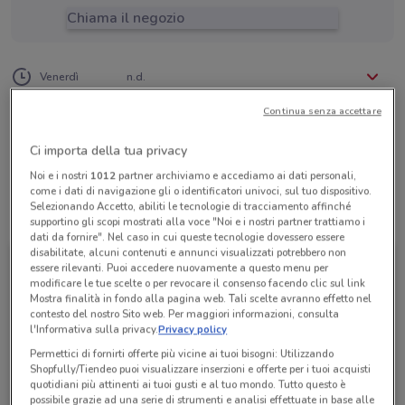
Chiama il negozio
Lunedì
Martedì
Mercoledì
Giovedì
n.d.
n.d.
n.d.
n.d.
Venerdì
n.d.
Sabato
Domenica
n.d.
n.d.
06 9051694
Continua senza accettare
Promesse Viaggi
Ci importa della tua privacy
Noi e i nostri
1012
partner archiviamo e accediamo ai dati personali,
come i dati di navigazione gli o identificatori univoci, sul tuo dispositivo.
Selezionando Accetto, abiliti le tecnologie di tracciamento affinché
Tutte le promozioni di questo negozio
supportino gli scopi mostrati alla voce "Noi e i nostri partner trattiamo i
dati da fornire". Nel caso in cui queste tecnologie dovessero essere
disabilitate, alcuni contenuti e annunci visualizzati potrebbero non
essere rilevanti. Puoi accedere nuovamente a questo menu per
modificare le tue scelte o per revocare il consenso facendo clic sul link
Mostra finalità in fondo alla pagina web. Tali scelte avranno effetto nel
contesto del nostro Sito web. Per maggiori informazioni, consulta
l'Informativa sulla privacy.
Privacy policy
Permettici di fornirti offerte più vicine ai tuoi bisogni: Utilizzando
Shopfully/Tiendeo puoi visualizzare inserzioni e offerte per i tuoi acquisti
quotidiani più attinenti ai tuoi gusti e al tuo mondo. Tutto questo è
possibile grazie ad una serie di strumenti e analisi effettuate in base alle