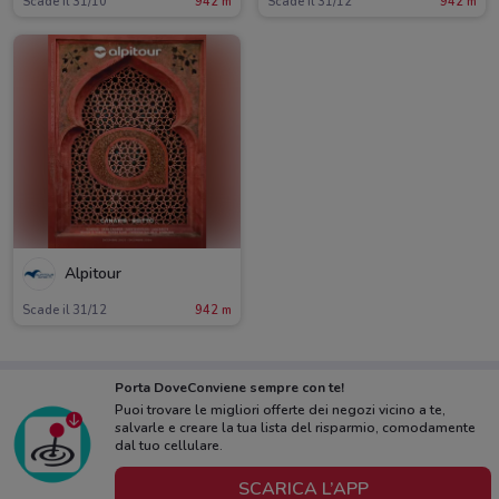
Scade il 31/10
942 m
Scade il 31/12
942 m
Alpitour
Scade il 31/12
942 m
Porta DoveConviene sempre con te!
Puoi trovare le migliori offerte dei negozi vicino a te,
salvarle e creare la tua lista del risparmio, comodamente
dal tuo cellulare.
SCARICA L’APP