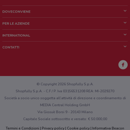
DOVECONVIENE
Cos'è DoveConviene
PER LE AZIENDE
Chi siamo
Cosa facciamo
INTERNATIONAL
News e media
Richieste commerciali e marketing
Brazil
CONTATTI
Lavora con noi
Mexico
Segnalazione punto vendita
France
Segnalazione Volantino
Australia
Hai un malfunzionamento sul web o sull'app?
New Zealand
© Copyright 2026 Shopfully S.p.A.
Shopfully S.p.A. - C.F / P. Iva 03156531208 REA: MI-2029270
Società a socio unico soggetta all’attività di direzione e coordinamento di
MEDIA Central Holding GmbH
Via Giosuè Borsi 9 - 20143 Milano
Capitale Sociale sottoscritto e versato: € 50.000,00
Termini e Condizioni
Privacy policy
Cookie policy
Informativa Beacon