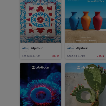
Alpitour
Alpitour
Scade il 31/10
285 m
Scade il 31/10
285 m