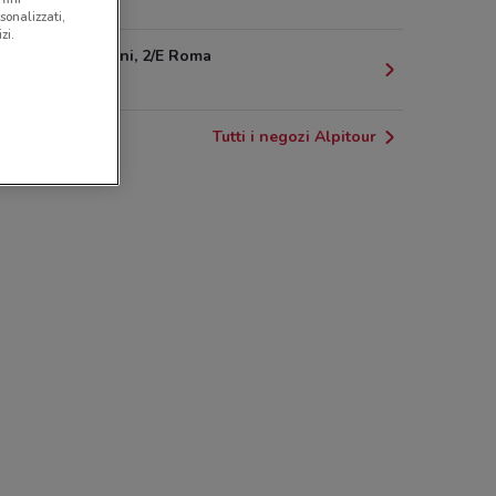
503 m
sonalizzati,
zi.
Via Morgagni, 2/E Roma
525 m
Tutti i negozi Alpitour