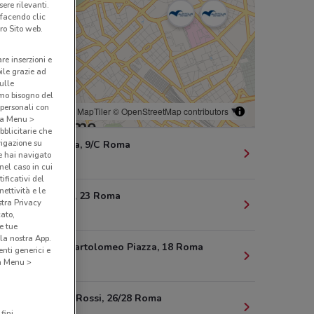
ere rilevanti.
 facendo clic
ro Sito web.
are inserzioni e
bile grazie ad
sulle
amo bisogno del
 personali con
© MapTiler
© OpenStreetMap contributors
o a Menu >
bblicitarie che
vigazione su
Via Ravenna, 9/C Roma
e hai navigato
285 m
(nel caso in cui
ificativi del
ettività e le
Via Imperia, 23 Roma
stra Privacy
321 m
cato,
e tue
la nostra App.
Via Carlo Bartolomeo Piazza, 18 Roma
nti generici e
 a Menu >
447 m
Via G.B. De Rossi, 26/28 Roma
fini