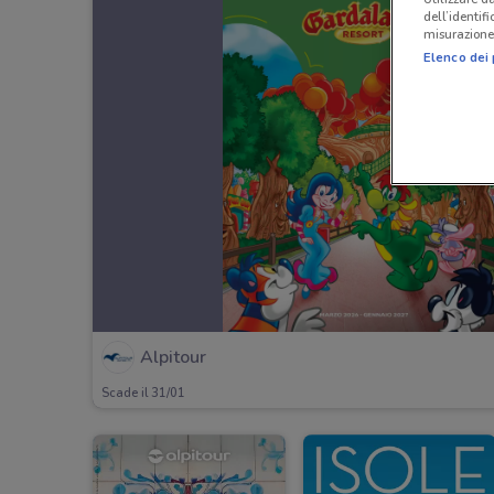
dell’identif
misurazione 
Elenco dei 
Alpitour
Scade il 31/01