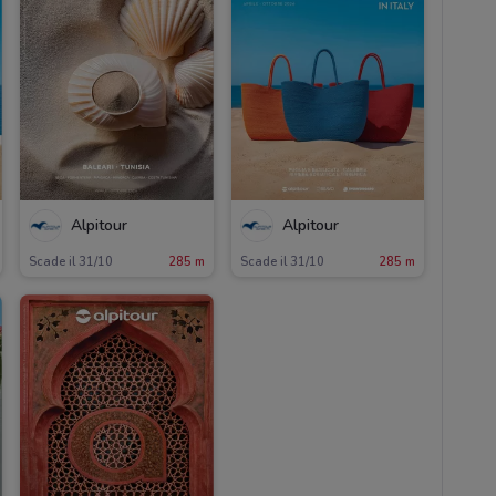
Alpitour
Alpitour
Scade il 31/10
285 m
Scade il 31/10
285 m