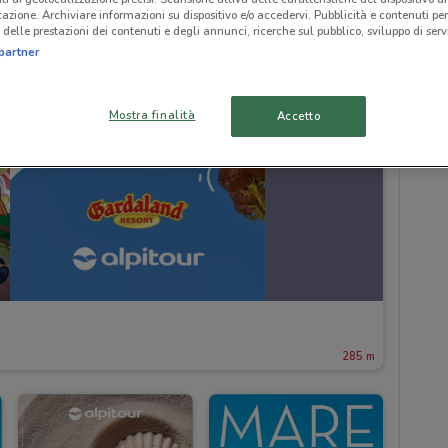
icazione. Archiviare informazioni su dispositivo e/o accedervi. Pubblicità e contenuti per
delle prestazioni dei contenuti e degli annunci, ricerche sul pubblico, sviluppo di servi
partner
Mostra finalità
Accetto
285 m