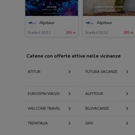
Alpitour
Alpitour
Scade il 31/12
285 m
Scade il 31/12
285 m
Catene con offerte attive nelle vicinanze
ATITUR
FUTURA VACANZE
EUROSPIN VIAGGI
ALPITOUR
WELCOME TRAVEL
BLUVACANZE
TRENITALIA
GNV