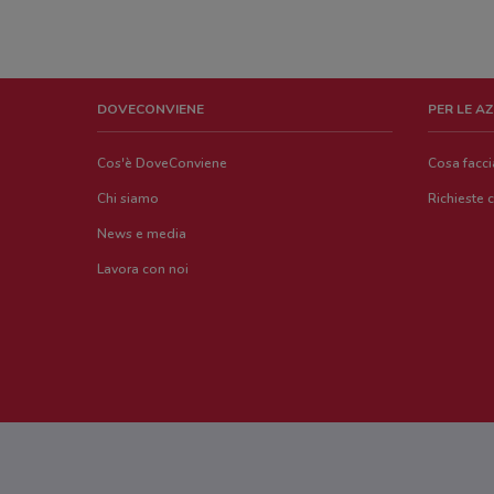
DOVECONVIENE
PER LE A
Cos'è DoveConviene
Cosa facc
Chi siamo
Richieste 
News e media
Lavora con noi