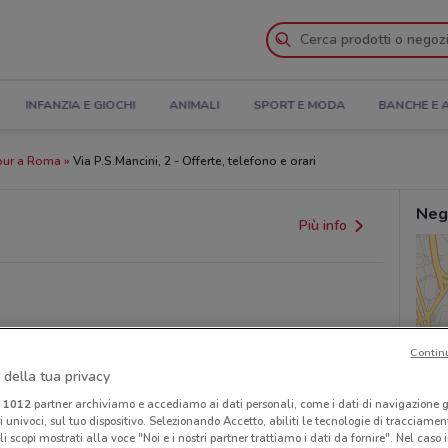
INFANZIA E GIOCHI
ANIMALI
SPORT E MODA
BANCHE E 
our a Roma
Via P.S.Mancini, 2 - Offerte, telefono e orari
Neg
Più info
Contin
 della tua privacy
provvedimenti regionali o nazionali. Verifica l’accuratezza
i
1012
partner archiviamo e accediamo ai dati personali, come i dati di navigazione g
ri univoci, sul tuo dispositivo. Selezionando Accetto, abiliti le tecnologie di tracciame
li scopi mostrati alla voce "Noi e i nostri partner trattiamo i dati da fornire". Nel caso 