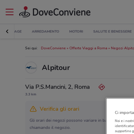
BRICOLAGE
ARREDAMENTO
MOTORI
SALUTE E BENESSERE
Sei qui:
DoveConviene
Offerte Viaggi a Roma
Negozi Alpit
Alpitour
Via P.S.Mancini, 2, Roma
3.3 km
Verifica gli orari
Ci importa
Gli orari dei negozi possono variare in base agli ultimi 
Noi e i nostr
identificato
chiamando il negozio.
supportino g