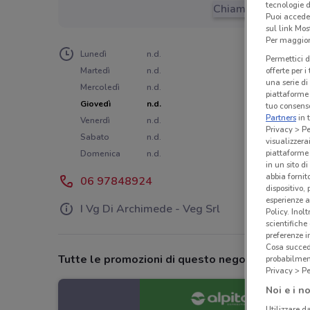
tecnologie d
Chiama il negozio
Puoi accede
sul link Mos
Per maggiori
Lunedì
n.d.
Permettici d
Martedì
n.d.
offerte per 
una serie di
Mercoledì
n.d.
piattaforme 
Giovedì
n.d.
tuo consenso
Partners
in 
Venerdì
n.d.
Privacy > Pe
Sabato
n.d.
visualizzera
piattaforme 
Domenica
n.d.
in un sito d
abbia fornit
06 97848924
dispositivo,
esperienze a
I Vg Di Archimede - Veg Srl
Policy. Inolt
scientifiche
preferenze 
Cosa succede
Tutte le promozioni di questo negozio
probabilmen
Privacy > Pe
Noi e i no
Utilizzare da