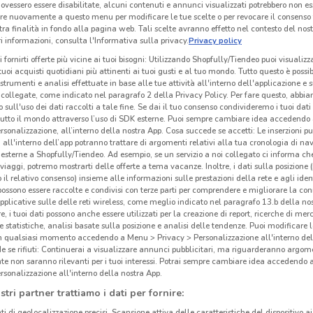
ovessero essere disabilitate, alcuni contenuti e annunci visualizzati potrebbero non ess
re nuovamente a questo menu per modificare le tue scelte o per revocare il consenso
tra finalità in fondo alla pagina web. Tali scelte avranno effetto nel contesto del nost
 informazioni, consulta l'Informativa sulla privacy.
Privacy policy
i fornirti offerte più vicine ai tuoi bisogni: Utilizzando Shopfully/Tiendeo puoi visualizz
i tuoi acquisti quotidiani più attinenti ai tuoi gusti e al tuo mondo. Tutto questo è possi
 strumenti e analisi effettuate in base alle tue attività all'interno dell'applicazione e 
collegate, come indicato nel paragrafo 2 della Privacy Policy. Per fare questo, abbi
 sull'uso dei dati raccolti a tale fine. Se dai il tuo consenso condivideremo i tuoi dati
tutto il mondo attraverso l’uso di SDK esterne. Puoi sempre cambiare idea accedend
rsonalizzazione, all’interno della nostra App. Cosa succede se accetti: Le inserzioni pu
i all'interno dell’app potranno trattare di argomenti relativi alla tua cronologia di na
esterne a Shopfully/Tiendeo. Ad esempio, se un servizio a noi collegato ci informa ch
i viaggi, potremo mostrarti delle offerte a tema vacanze. Inoltre, i dati sulla posizione 
o il relativo consenso) insieme alle informazioni sulle prestazioni della rete e agli ident
 possono essere raccolte e condivisi con terze parti per comprendere e migliorare la conn
pplicative sulle delle reti wireless, come meglio indicato nel paragrafo 13.b della no
re, i tuoi dati possono anche essere utilizzati per la creazione di report, ricerche di mer
 e statistiche, analisi basate sulla posizione e analisi delle tendenze. Puoi modificare l
in qualsiasi momento accedendo a Menu > Privacy > Personalizzazione all'interno del
 se rifiuti: Continuerai a visualizzare annunci pubblicitari, ma riguarderanno argome
te non saranno rilevanti per i tuoi interessi. Potrai sempre cambiare idea accedendo
rsonalizzazione all'interno della nostra App.
stri partner trattiamo i dati per fornire:
ti di geolocalizzazione precisi. Scansione attiva delle caratteristiche del dispositivo ai 