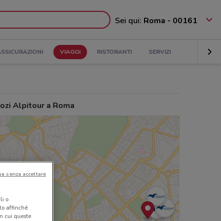
Sei qui:
Roma - 00161
ASSICURAZIONI
VIAGGI
RISTORANTI
SERVIZI
ozi Alpitour a Roma
ua senza accettare
li o
nto affinché
in cui queste