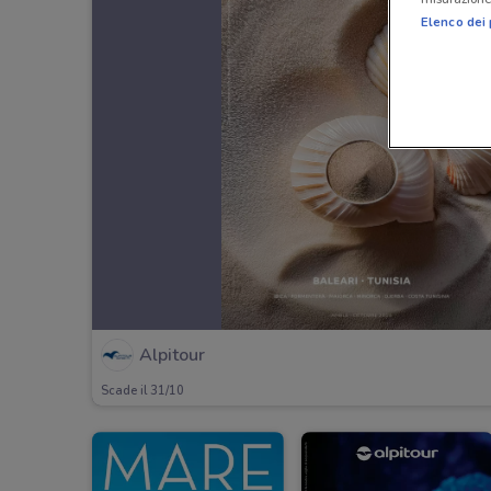
Elenco dei 
Alpitour
Scade il 31/10