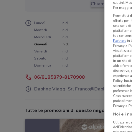
sul link Mos
Chiama il negozio
Per maggiori
Permettici d
offerte per 
Lunedì
n.d.
una serie di
Martedì
n.d.
piattaforme 
tuo consenso
Mercoledì
n.d.
Partners
in 
Giovedì
n.d.
Privacy > Pe
visualizzera
Venerdì
n.d.
piattaforme 
Sabato
n.d.
in un sito d
Domenica
n.d.
abbia fornit
dispositivo,
esperienze a
06/8185879-8170908
Policy. Inolt
scientifiche
Daphne Viaggi Srl Franco@Daphneviaggi.It
preferenze 
Cosa succede
probabilmen
Privacy > Pe
Tutte le promozioni di questo negozio
Noi e i no
Utilizzare da
dell’identif
misurazione 