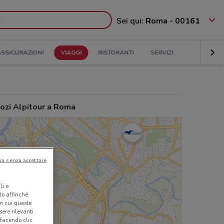
Sei qui:
Roma - 00161
ASSICURAZIONI
VIAGGI
RISTORANTI
SERVIZI
ozi Alpitour a Roma
ua senza accettare
li o
nto affinché
in cui queste
ere rilevanti.
 facendo clic