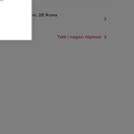
503 m
Via Morgagni, 2/E Roma
525 m
Tutti i negozi Alpitour