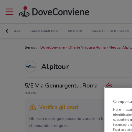
BRICOLAGE
ARREDAMENTO
MOTORI
SALUTE E BENESSERE
Sei qui:
DoveConviene
Offerte Viaggi a Roma
Negozi Alpit
Alpitour
5/E Via Gennargentu, Roma
3.9 km
Ci importa
Verifica gli orari
Noi e i nostr
identificato
Gli orari dei negozi possono variare in base agli ultimi 
supportino g
tecnologie d
chiamando il negozio.
Puoi accede