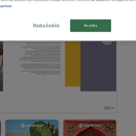
partner
Mostra finalità
Accetto
285 m