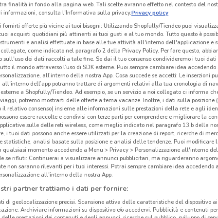
tra finalità in fondo alla pagina web. Tali scelte avranno effetto nel contesto del nost
 informazioni, consulta l'Informativa sulla privacy.
Privacy policy
i fornirti offerte più vicine ai tuoi bisogni: Utilizzando Shopfully/Tiendeo puoi visualizz
i tuoi acquisti quotidiani più attinenti ai tuoi gusti e al tuo mondo. Tutto questo è possi
 strumenti e analisi effettuate in base alle tue attività all'interno dell'applicazione e 
collegate, come indicato nel paragrafo 2 della Privacy Policy. Per fare questo, abbi
 sull'uso dei dati raccolti a tale fine. Se dai il tuo consenso condivideremo i tuoi dati
tutto il mondo attraverso l’uso di SDK esterne. Puoi sempre cambiare idea accedend
rsonalizzazione, all’interno della nostra App. Cosa succede se accetti: Le inserzioni pu
i all'interno dell’app potranno trattare di argomenti relativi alla tua cronologia di na
esterne a Shopfully/Tiendeo. Ad esempio, se un servizio a noi collegato ci informa ch
i viaggi, potremo mostrarti delle offerte a tema vacanze. Inoltre, i dati sulla posizione 
o il relativo consenso) insieme alle informazioni sulle prestazioni della rete e agli ident
 possono essere raccolte e condivisi con terze parti per comprendere e migliorare la conn
pplicative sulle delle reti wireless, come meglio indicato nel paragrafo 13.b della no
re, i tuoi dati possono anche essere utilizzati per la creazione di report, ricerche di mer
 e statistiche, analisi basate sulla posizione e analisi delle tendenze. Puoi modificare l
in qualsiasi momento accedendo a Menu > Privacy > Personalizzazione all'interno del
 se rifiuti: Continuerai a visualizzare annunci pubblicitari, ma riguarderanno argome
te non saranno rilevanti per i tuoi interessi. Potrai sempre cambiare idea accedendo
rsonalizzazione all'interno della nostra App.
stri partner trattiamo i dati per fornire:
ti di geolocalizzazione precisi. Scansione attiva delle caratteristiche del dispositivo ai 
icazione. Archiviare informazioni su dispositivo e/o accedervi. Pubblicità e contenuti per
delle prestazioni dei contenuti e degli annunci, ricerche sul pubblico, sviluppo di servi