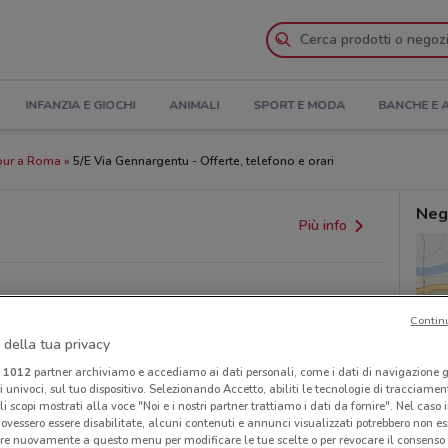
INFANZIA E GIOCHI
ANIMALI
SPORT E MODA
BANCHE E 
our a Roma
5/E Via Gennargentu - Offerte, telefono e orari
Neg
Più info
Contin
 della tua privacy
i
1012
partner archiviamo e accediamo ai dati personali, come i dati di navigazione g
ri univoci, sul tuo dispositivo. Selezionando Accetto, abiliti le tecnologie di tracciame
provvedimenti regionali o nazionali. Verifica l’accuratezza
li scopi mostrati alla voce "Noi e i nostri partner trattiamo i dati da fornire". Nel caso 
ovessero essere disabilitate, alcuni contenuti e annunci visualizzati potrebbero non ess
re nuovamente a questo menu per modificare le tue scelte o per revocare il consenso