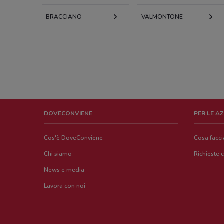
BRACCIANO
VALMONTONE
DOVECONVIENE
PER LE A
Cos'è DoveConviene
Cosa facc
Chi siamo
Richieste 
News e media
Lavora con noi