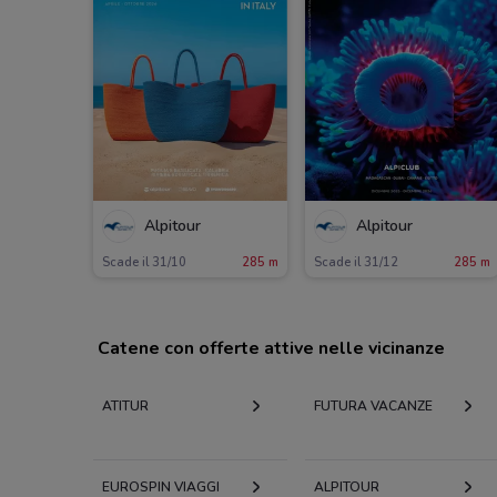
Alpitour
Alpitour
Scade il 31/10
285 m
Scade il 31/12
285 m
Catene con offerte attive nelle vicinanze
ATITUR
FUTURA VACANZE
EUROSPIN VIAGGI
ALPITOUR