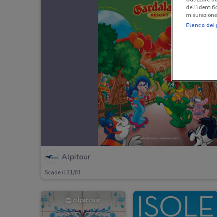
dell’identif
misurazione 
Elenco dei 
Alpitour
Scade il 31/01