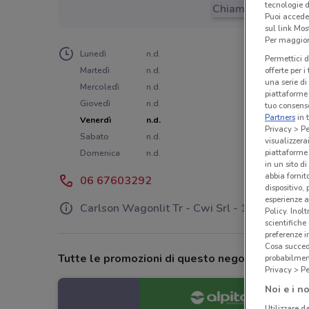
tecnologie d
Chiama il negozio
Puoi accede
sul link Mos
Per maggiori
Lunedì
n.d.
Permettici d
Martedì
n.d.
offerte per 
una serie di
Mercoledì
n.d.
piattaforme 
Giovedì
n.d.
tuo consenso
Partners
in 
Venerdì
n.d.
Privacy > Pe
Sabato
n.d.
visualizzera
piattaforme 
Domenica
n.d.
in un sito d
abbia fornit
06 67603292
dispositivo,
esperienze a
Carlson Wagonlit Tr - Cwi Srl - 1 Piano
Policy. Inolt
scientifiche
preferenze 
Cosa succede
Tutte le promozioni di questo negozio
probabilmen
Privacy > Pe
Noi e i no
Utilizzare da