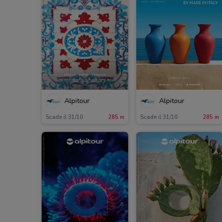
Alpitour
Alpitour
Scade il 31/10
285 m
Scade il 31/10
285 m