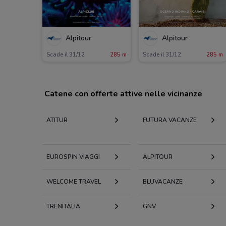
Alpitour
Alpitour
Scade il 31/12
285 m
Scade il 31/12
285 m
Catene con offerte attive nelle vicinanze
ATITUR
FUTURA VACANZE
EUROSPIN VIAGGI
ALPITOUR
WELCOME TRAVEL
BLUVACANZE
TRENITALIA
GNV