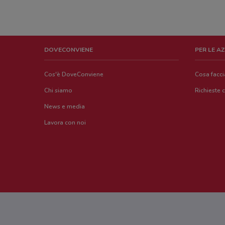
DOVECONVIENE
PER LE A
Cos'è DoveConviene
Cosa facc
Chi siamo
Richieste 
News e media
Lavora con noi