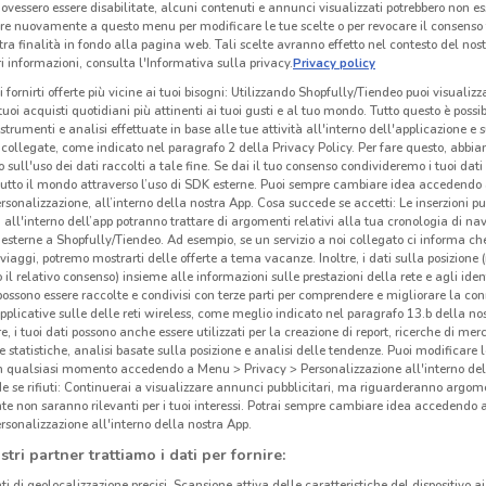
ovessero essere disabilitate, alcuni contenuti e annunci visualizzati potrebbero non ess
re nuovamente a questo menu per modificare le tue scelte o per revocare il consenso
tra finalità in fondo alla pagina web. Tali scelte avranno effetto nel contesto del nost
 informazioni, consulta l'Informativa sulla privacy.
Privacy policy
i fornirti offerte più vicine ai tuoi bisogni: Utilizzando Shopfully/Tiendeo puoi visualizz
i tuoi acquisti quotidiani più attinenti ai tuoi gusti e al tuo mondo. Tutto questo è possi
 strumenti e analisi effettuate in base alle tue attività all'interno dell'applicazione e 
collegate, come indicato nel paragrafo 2 della Privacy Policy. Per fare questo, abbi
 sull'uso dei dati raccolti a tale fine. Se dai il tuo consenso condivideremo i tuoi dati
tutto il mondo attraverso l’uso di SDK esterne. Puoi sempre cambiare idea accedend
rsonalizzazione, all’interno della nostra App. Cosa succede se accetti: Le inserzioni pu
i all'interno dell’app potranno trattare di argomenti relativi alla tua cronologia di na
esterne a Shopfully/Tiendeo. Ad esempio, se un servizio a noi collegato ci informa ch
i viaggi, potremo mostrarti delle offerte a tema vacanze. Inoltre, i dati sulla posizione 
o il relativo consenso) insieme alle informazioni sulle prestazioni della rete e agli ident
 possono essere raccolte e condivisi con terze parti per comprendere e migliorare la conn
pplicative sulle delle reti wireless, come meglio indicato nel paragrafo 13.b della no
re, i tuoi dati possono anche essere utilizzati per la creazione di report, ricerche di mer
 e statistiche, analisi basate sulla posizione e analisi delle tendenze. Puoi modificare l
in qualsiasi momento accedendo a Menu > Privacy > Personalizzazione all'interno del
 se rifiuti: Continuerai a visualizzare annunci pubblicitari, ma riguarderanno argome
te non saranno rilevanti per i tuoi interessi. Potrai sempre cambiare idea accedendo
rsonalizzazione all'interno della nostra App.
stri partner trattiamo i dati per fornire:
ti di geolocalizzazione precisi. Scansione attiva delle caratteristiche del dispositivo ai 