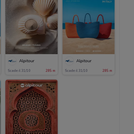
Alpitour
Alpitour
Scade il 31/10
285 m
Scade il 31/10
285 m