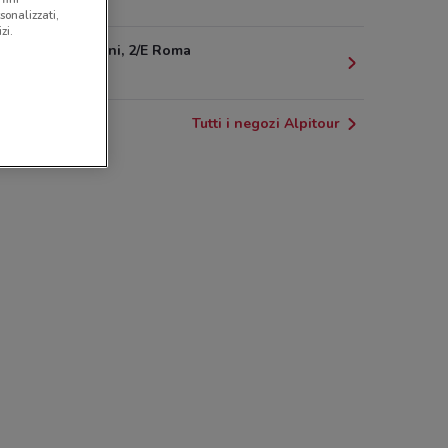
503 m
sonalizzati,
zi.
Via Morgagni, 2/E Roma
525 m
Tutti i negozi Alpitour