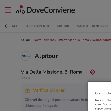
BRICOLAGE
ARREDAMENTO
MOTORI
SALUTE E BENESSERE
Sei qui:
DoveConviene
Offerte Viaggi a Roma
Negozi Alpit
Alpitour
Via Della Missione, 8, Roma
3.2 km
Verifica gli orari
Ci importa
Gli orari dei negozi possono variare in base agli ultimi 
Noi e i nostr
identificato
chiamando il negozio.
supportino g