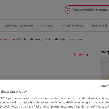
INFANZIA E GIOCHI
ANIMALI
SPORT E MODA
BANCHE E 
our a Roma
Via Della Missione, 8 - Offerte, telefono e orari
Neg
Più info
Contin
 della tua privacy
provvedimenti regionali o nazionali. Verifica l’accuratezza
i
1012
partner archiviamo e accediamo ai dati personali, come i dati di navigazione g
ri univoci, sul tuo dispositivo. Selezionando Accetto, abiliti le tecnologie di tracciame
li scopi mostrati alla voce "Noi e i nostri partner trattiamo i dati da fornire". Nel caso 