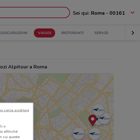
Sei qui:
Roma - 00161
ASSICURAZIONI
VIAGGI
RISTORANTI
SERVIZI
ozi Alpitour a Roma
ua senza accettare
li o
nto affinché
in cui queste