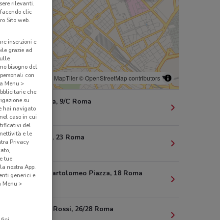
ere rilevanti.
 facendo clic
ro Sito web.
are inserzioni e
bile grazie ad
sulle
amo bisogno del
 personali con
© MapTiler
© OpenStreetMap contributors
o a Menu >
bblicitarie che
vigazione su
Via Ravenna, 9/C Roma
e hai navigato
285 m
(nel caso in cui
ificativi del
ettività e le
Via Imperia, 23 Roma
stra Privacy
321 m
cato,
e tue
la nostra App.
Via Carlo Bartolomeo Piazza, 18 Roma
nti generici e
 a Menu >
447 m
Via G.B. De Rossi, 26/28 Roma
fini