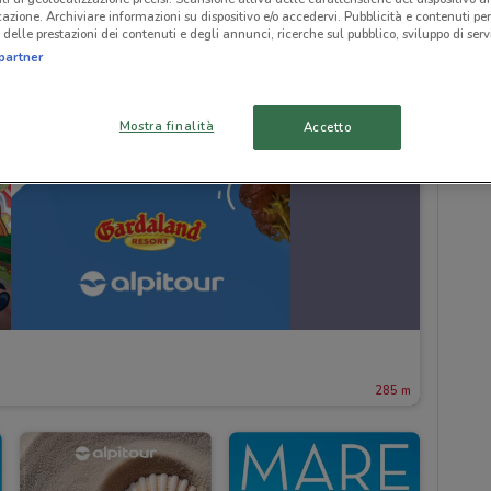
icazione. Archiviare informazioni su dispositivo e/o accedervi. Pubblicità e contenuti per
delle prestazioni dei contenuti e degli annunci, ricerche sul pubblico, sviluppo di servi
partner
Mostra finalità
Accetto
285 m