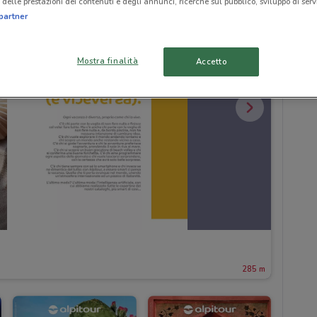
delle prestazioni dei contenuti e degli annunci, ricerche sul pubblico, sviluppo di servi
partner
Mostra finalità
Accetto
285 m