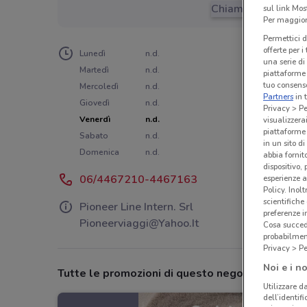
Chiama il negozio
sul link Mos
Per maggiori
Permettici d
offerte per 
Lunedì
n.d.
una serie di
Martedì
n.d.
piattaforme 
tuo consenso
Mercoledì
n.d.
Partners
in 
Giovedì
n.d.
Privacy > Pe
Venerdì
n.d.
visualizzera
piattaforme 
Sabato
n.d.
in un sito d
Domenica
n.d.
abbia fornit
dispositivo,
06/4467210-4467163
esperienze a
Policy. Inolt
scientifiche
Pioneer Line Intern. Srl
preferenze 
Pioneerviaggi@Yahoo.It
Cosa succede
probabilmen
Privacy > Pe
Noi e i no
Tutte le promozioni di questo negozio
Utilizzare da
dell’identif