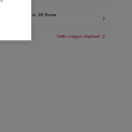
503 m
zi.
Via Morgagni, 2/E Roma
525 m
Tutti i negozi Alpitour