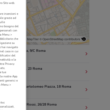
ro Sito web.
are inserzioni e
bile grazie ad
sulle
amo bisogno del
 personali con
o a Menu >
bblicitarie che
© MapTiler
© OpenStreetMap contributors
vigazione su
e hai navigato
Via Ravenna, 9/C Roma
(nel caso in cui
ificativi del
285 m
ettività e le
stra Privacy
cato,
Via Imperia, 23 Roma
e tue
321 m
la nostra App.
nti generici e
 a Menu >
Via Carlo Bartolomeo Piazza, 18 Roma
447 m
fini
Via G.B. De Rossi, 26/28 Roma
sonalizzati,