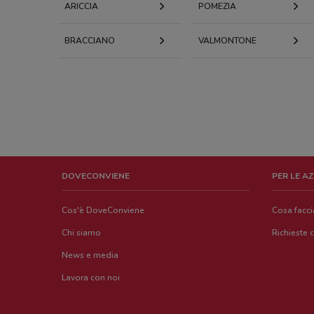
ARICCIA
POMEZIA
BRACCIANO
VALMONTONE
DOVECONVIENE
PER LE A
Cos'è DoveConviene
Cosa facc
Chi siamo
Richieste 
News e media
Lavora con noi