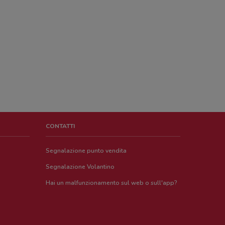
CONTATTI
Segnalazione punto vendita
Segnalazione Volantino
Hai un malfunzionamento sul web o sull'app?