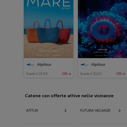
Alpitour
Alpitour
Scade il 31/10
285 m
Scade il 31/12
285 m
Catene con offerte attive nelle vicinanze
ATITUR
FUTURA VACANZE