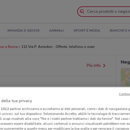
INFANZIA E GIOCHI
ANIMALI
SPORT E MODA
BANCHE E 
our a Roma
112 Via P. Amedeo - Offerte, telefono e orari
Neg
Più info
Contin
 della tua privacy
i
1012
partner archiviamo e accediamo ai dati personali, come i dati di navigazione g
ri univoci, sul tuo dispositivo. Selezionando Accetto, abiliti le tecnologie di tracciame
provvedimenti regionali o nazionali. Verifica l’accuratezza
li scopi mostrati alla voce "Noi e i nostri partner trattiamo i dati da fornire". Nel caso 
ovessero essere disabilitate, alcuni contenuti e annunci visualizzati potrebbero non ess
re nuovamente a questo menu per modificare le tue scelte o per revocare il consenso