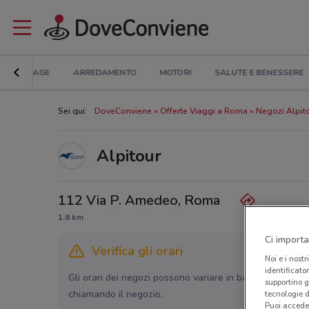
BRICOLAGE
ARREDAMENTO
MOTORI
SALUTE E BENESSERE
Sei qui:
DoveConviene
Offerte Viaggi a Roma
Negozi Alpit
Alpitour
112 Via P. Amedeo, Roma
1.8 km
Ci importa
Verifica gli orari
Noi e i nostr
identificato
Gli orari dei negozi possono variare in base agli ultimi 
supportino g
chiamando il negozio.
tecnologie d
Puoi accede