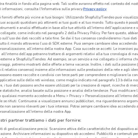
tra finalità in fondo alla pagina web. Tali scelte avranno effetto nel contesto del nost
 informazioni, consulta l'Informativa sulla privacy.
Privacy policy
i fornirti offerte più vicine ai tuoi bisogni: Utilizzando Shopfully/Tiendeo puoi visualizz
i tuoi acquisti quotidiani più attinenti ai tuoi gusti e al tuo mondo. Tutto questo è possi
 strumenti e analisi effettuate in base alle tue attività all'interno dell'applicazione e 
collegate, come indicato nel paragrafo 2 della Privacy Policy. Per fare questo, abbi
 sull'uso dei dati raccolti a tale fine. Se dai il tuo consenso condivideremo i tuoi dati
tutto il mondo attraverso l’uso di SDK esterne. Puoi sempre cambiare idea accedend
rsonalizzazione, all’interno della nostra App. Cosa succede se accetti: Le inserzioni pu
i all'interno dell’app potranno trattare di argomenti relativi alla tua cronologia di na
esterne a Shopfully/Tiendeo. Ad esempio, se un servizio a noi collegato ci informa ch
i viaggi, potremo mostrarti delle offerte a tema vacanze. Inoltre, i dati sulla posizione 
o il relativo consenso) insieme alle informazioni sulle prestazioni della rete e agli ident
 possono essere raccolte e condivisi con terze parti per comprendere e migliorare la conn
pplicative sulle delle reti wireless, come meglio indicato nel paragrafo 13.b della no
re, i tuoi dati possono anche essere utilizzati per la creazione di report, ricerche di mer
 e statistiche, analisi basate sulla posizione e analisi delle tendenze. Puoi modificare l
in qualsiasi momento accedendo a Menu > Privacy > Personalizzazione all'interno del
 se rifiuti: Continuerai a visualizzare annunci pubblicitari, ma riguarderanno argome
te non saranno rilevanti per i tuoi interessi. Potrai sempre cambiare idea accedendo
rsonalizzazione all'interno della nostra App.
stri partner trattiamo i dati per fornire:
ti di geolocalizzazione precisi. Scansione attiva delle caratteristiche del dispositivo ai 
icazione. Archiviare informazioni su dispositivo e/o accedervi. Pubblicità e contenuti per