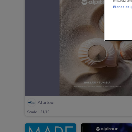
misurazione 
Elenco dei 
Alpitour
Scade il 31/10