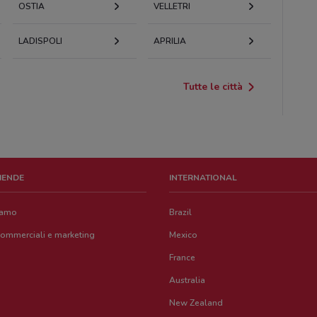
OSTIA
VELLETRI
LADISPOLI
APRILIA
Tutte le città
ZIENDE
INTERNATIONAL
iamo
Brazil
commerciali e marketing
Mexico
France
Australia
New Zealand