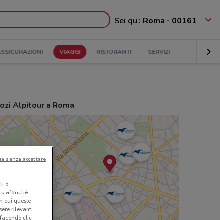
Sei qui:
Roma - 00161
ASSICURAZIONI
VIAGGI
RISTORANTI
SERVIZI
ozi Alpitour a Roma
ua senza accettare
li o
nto affinché
in cui queste
ere rilevanti.
 facendo clic