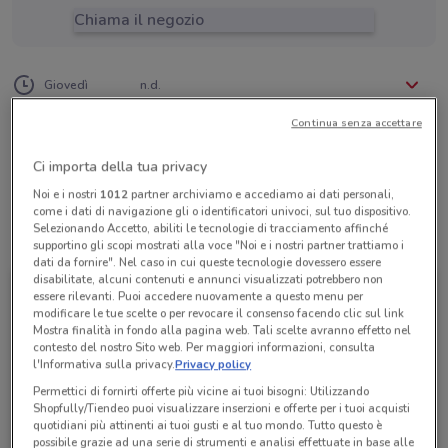
Chiama il negozio
Lunedì
Martedì
Mercoledì
n.d.
n.d.
n.d.
Giovedì
n.d.
Venerdì
Sabato
Domenica
n.d.
n.d.
n.d.
06 78850009
Continua senza accettare
Domani Parto
Ci importa della tua privacy
Noi e i nostri
1012
partner archiviamo e accediamo ai dati personali,
come i dati di navigazione gli o identificatori univoci, sul tuo dispositivo.
Selezionando Accetto, abiliti le tecnologie di tracciamento affinché
Tutte le promozioni di questo negozio
supportino gli scopi mostrati alla voce "Noi e i nostri partner trattiamo i
dati da fornire". Nel caso in cui queste tecnologie dovessero essere
disabilitate, alcuni contenuti e annunci visualizzati potrebbero non
essere rilevanti. Puoi accedere nuovamente a questo menu per
modificare le tue scelte o per revocare il consenso facendo clic sul link
Mostra finalità in fondo alla pagina web. Tali scelte avranno effetto nel
contesto del nostro Sito web. Per maggiori informazioni, consulta
l'Informativa sulla privacy.
Privacy policy
Permettici di fornirti offerte più vicine ai tuoi bisogni: Utilizzando
Shopfully/Tiendeo puoi visualizzare inserzioni e offerte per i tuoi acquisti
quotidiani più attinenti ai tuoi gusti e al tuo mondo. Tutto questo è
possibile grazie ad una serie di strumenti e analisi effettuate in base alle