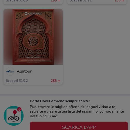
Scade il 31/10
285 m
Scade il 31/12
285 m
Alpitour
Scade il 31/12
285 m
Porta DoveConviene sempre con te!
Puoi trovare le migliori offerte dei negozi vicino a te,
salvarle e creare la tua lista del risparmio, comodamente
dal tuo cellulare.
SCARICA L’APP