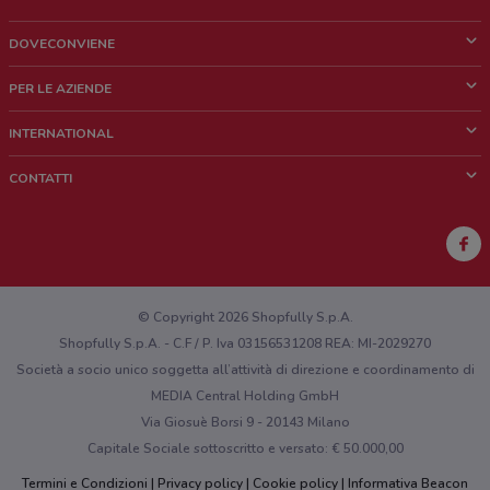
DOVECONVIENE
Cos'è DoveConviene
PER LE AZIENDE
Chi siamo
Cosa facciamo
INTERNATIONAL
News e media
Richieste commerciali e marketing
Brazil
CONTATTI
Lavora con noi
Mexico
Segnalazione punto vendita
France
Segnalazione Volantino
Australia
Hai un malfunzionamento sul web o sull'app?
New Zealand
© Copyright 2026 Shopfully S.p.A.
Shopfully S.p.A. - C.F / P. Iva 03156531208 REA: MI-2029270
Società a socio unico soggetta all’attività di direzione e coordinamento di
MEDIA Central Holding GmbH
Via Giosuè Borsi 9 - 20143 Milano
Capitale Sociale sottoscritto e versato: € 50.000,00
Termini e Condizioni
Privacy policy
Cookie policy
Informativa Beacon