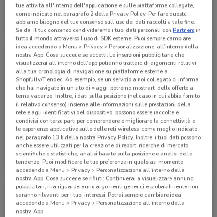
tue attività all'interno dell'applicazione e sulle piattaforme collegate,
Alpitour
come indicato nel paragrafo 2 della Privacy Policy. Per fare questo,
abbiamo bisogno del tuo consenso sull'uso dei dati raccolti a tale fine.
Scade il 31/01
285 m
Se dai il tuo consenso condivideremo i tuoi dati personali con
Partners
in
tutto il mondo attraverso l’uso di SDK esterne. Puoi sempre cambiare
idea accedendo a Menu > Privacy > Personalizzazione, all’interno della
nostra App. Cosa succede se accetti: Le inserzioni pubblicitarie che
visualizzerai all'interno dell’app potranno trattare di argomenti relativi
alla tua cronologia di navigazione su piattaforme esterne a
Shopfully/Tiendeo. Ad esempio, se un servizio a noi collegato ci informa
che hai navigato in un sito di viaggi, potremo mostrarti delle offerte a
tema vacanze. Inoltre, i dati sulla posizione (nel caso in cui abbia fornito
il relativo consenso) insieme alle informazioni sulle prestazioni della
rete e agli identificativi del dispositivo, possono essere raccolte e
condivisi con terze parti per comprendere e migliorare la connettività e
le esperienze applicative sulle delle reti wireless, come meglio indicato
nel paragrafo 13.b della nostra Privacy Policy. Inoltre, i tuoi dati possono
anche essere utilizzati per la creazione di report, ricerche di mercato,
Alpitour
Alpitour
scientifiche e statistiche, analisi basate sulla posizione e analisi delle
tendenze. Puoi modificare le tue preferenze in qualsiasi momento
Scade il 31/10
285 m
Scade il 31/10
285 m
accedendo a Menu > Privacy > Personalizzazione all'interno della
nostra App. Cosa succede se rifiuti: Continuerai a visualizzare annunci
pubblicitari, ma riguarderanno argomenti generici e probabilmente non
saranno rilevanti per i tuoi interessi. Potrai sempre cambiare idea
accedendo a Menu > Privacy > Personalizzazione all'interno della
nostra App.