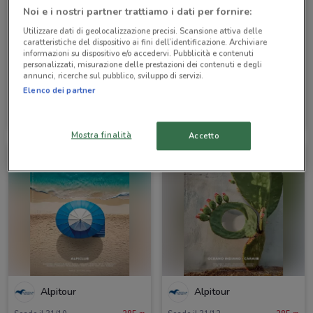
Noi e i nostri partner trattiamo i dati per fornire:
Utilizzare dati di geolocalizzazione precisi. Scansione attiva delle
caratteristiche del dispositivo ai fini dell’identificazione. Archiviare
informazioni su dispositivo e/o accedervi. Pubblicità e contenuti
personalizzati, misurazione delle prestazioni dei contenuti e degli
annunci, ricerche sul pubblico, sviluppo di servizi.
Elenco dei partner
Alpitour
Alpitour
Scade il 31/10
285 m
Scade il 31/10
285 m
Mostra finalità
Accetto
Alpitour
Alpitour