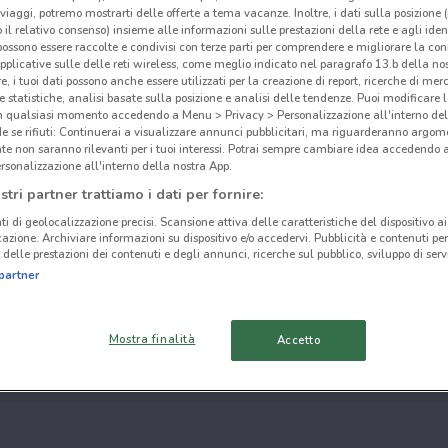
i viaggi, potremo mostrarti delle offerte a tema vacanze. Inoltre, i dati sulla posizione 
o il relativo consenso) insieme alle informazioni sulle prestazioni della rete e agli ident
 possono essere raccolte e condivisi con terze parti per comprendere e migliorare la conn
pplicative sulle delle reti wireless, come meglio indicato nel paragrafo 13.b della no
re, i tuoi dati possono anche essere utilizzati per la creazione di report, ricerche di mer
 e statistiche, analisi basate sulla posizione e analisi delle tendenze. Puoi modificare l
in qualsiasi momento accedendo a Menu > Privacy > Personalizzazione all'interno del
 se rifiuti: Continuerai a visualizzare annunci pubblicitari, ma riguarderanno argome
te non saranno rilevanti per i tuoi interessi. Potrai sempre cambiare idea accedendo
rsonalizzazione all'interno della nostra App.
stri partner trattiamo i dati per fornire:
ti di geolocalizzazione precisi. Scansione attiva delle caratteristiche del dispositivo ai 
icazione. Archiviare informazioni su dispositivo e/o accedervi. Pubblicità e contenuti per
delle prestazioni dei contenuti e degli annunci, ricerche sul pubblico, sviluppo di servi
partner
Mostra finalità
Accetto