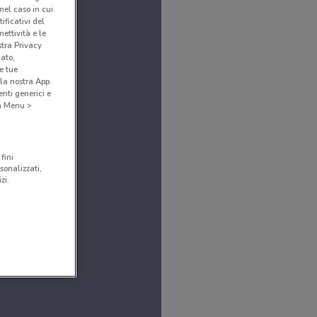
(nel caso in cui
ificativi del
ettività e le
stra Privacy
cato,
e tue
la nostra App.
nti generici e
 a Menu >
fini
sonalizzati,
zi.