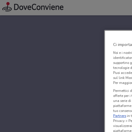
Ci importa
Noi e i nostr
identificato
supportino g
tecnologie d
Puoi accede
sul link Mos
Per maggiori
Permettici d
offerte per 
una serie di
piattaforme 
tuo consenso
Partners
in 
Privacy > Pe
visualizzera
piattaforme 