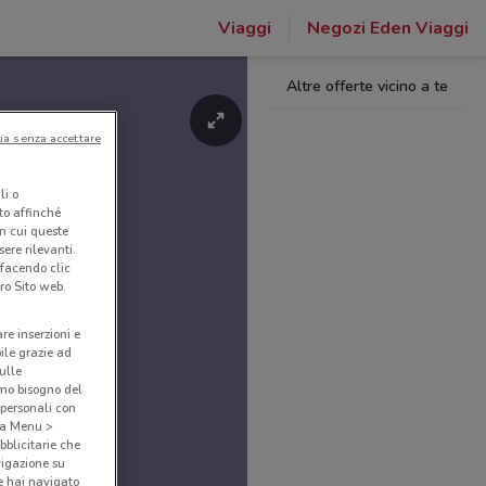
Viaggi
Negozi Eden Viaggi
Altre offerte vicino a te
ua senza accettare
li o
nto affinché
in cui queste
ere rilevanti.
 facendo clic
ro Sito web.
are inserzioni e
bile grazie ad
sulle
amo bisogno del
 personali con
o a Menu >
bblicitarie che
vigazione su
e hai navigato