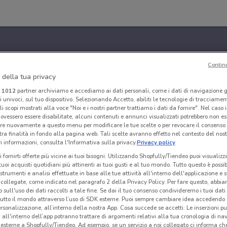
Contin
 della tua privacy
i
1012
partner archiviamo e accediamo ai dati personali, come i dati di navigazione g
ri univoci, sul tuo dispositivo. Selezionando Accetto, abiliti le tecnologie di tracciame
li scopi mostrati alla voce "Noi e i nostri partner trattiamo i dati da fornire". Nel caso 
ovessero essere disabilitate, alcuni contenuti e annunci visualizzati potrebbero non ess
re nuovamente a questo menu per modificare le tue scelte o per revocare il consenso
tra finalità in fondo alla pagina web. Tali scelte avranno effetto nel contesto del nost
 informazioni, consulta l'Informativa sulla privacy.
Privacy policy
i fornirti offerte più vicine ai tuoi bisogni: Utilizzando Shopfully/Tiendeo puoi visualizz
i tuoi acquisti quotidiani più attinenti ai tuoi gusti e al tuo mondo. Tutto questo è possi
 strumenti e analisi effettuate in base alle tue attività all'interno dell'applicazione e 
collegate, come indicato nel paragrafo 2 della Privacy Policy. Per fare questo, abbi
 sull'uso dei dati raccolti a tale fine. Se dai il tuo consenso condivideremo i tuoi dati
tutto il mondo attraverso l’uso di SDK esterne. Puoi sempre cambiare idea accedend
rsonalizzazione, all’interno della nostra App. Cosa succede se accetti: Le inserzioni pu
i all'interno dell’app potranno trattare di argomenti relativi alla tua cronologia di na
esterne a Shopfully/Tiendeo. Ad esempio, se un servizio a noi collegato ci informa ch