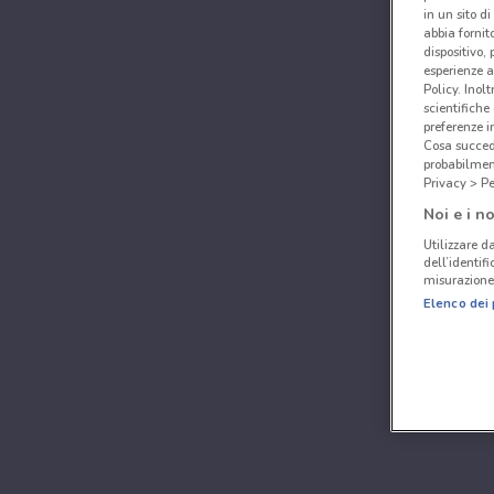
in un sito d
abbia fornit
dispositivo,
esperienze a
Policy. Inolt
scientifiche
preferenze 
Cosa succede
probabilmen
Privacy > Pe
Noi e i no
Utilizzare da
dell’identif
misurazione 
Elenco dei 